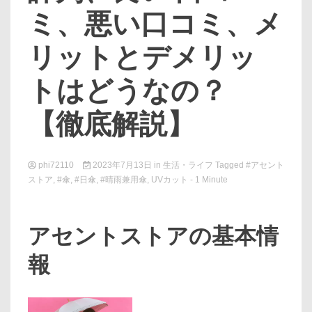
ミ、悪い口コミ、メ
リットとデメリッ
トはどうなの？
【徹底解説】
phi72110
2023年7月13日
in
生活・ライフ
Tagged
#アセント
ストア
,
#傘
,
#日傘
,
#晴雨兼用傘
,
UVカット
- 1 Minute
アセントストアの基本情
報