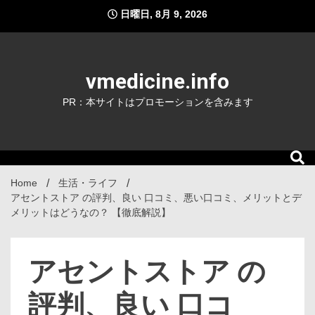
Skip
日曜日, 8月 9, 2026
to
content
vmedicine.info
PR：本サイトはプロモーションを含みます
Home
生活・ライフ
アセントストア の評判、良い 口コミ、悪い口コミ、メリットとデ
メリットはどうなの？ 【徹底解説】
アセントストア の
評判、良い 口コ