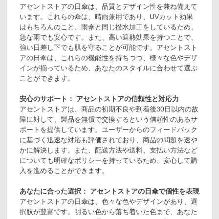
アセントストアの日傘は、品質とデザイン性を兼ね備えて
います。これらの傘は、晴雨兼用であり、UVカット効果
はもちろんのこと、雨傘と同じ撥水加工をしているため、
急な雨でも安心です。また、高い遮熱効果を持つことで、
強い日差し下でも肌を守ることが可能です。アセントスト
アの日傘は、これらの機能性を持ちつつ、様々な色やデザ
インが揃っているため、あなたのスタイルに合わせて選ぶ
ことができます。
安心のサポート： アセントストアの信頼性と対応力
アセントストアは、商品の初期不良や到着後30日以内の故
障に対して、製品を無償で交換するという信頼性のあるサ
ポートを提供しています。ユーザーからのフィードバック
に基づく迅速な対応も評価されており、商品の問題を速や
かに解決します。また、配送方法や送料、支払い方法など
についても明確なポリシーを持っているため、安心して購
入を進めることができます。
あなたに合った選択： アセントストアの日傘で個性を表現
アセントストアの日傘は、色々な色やデザインがあり、選
択肢が豊富です。明るい色から落ち着いた色まで、あなた