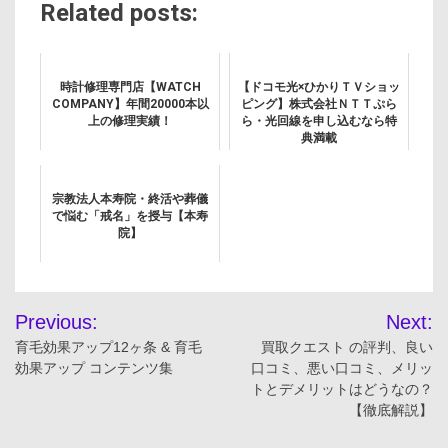
Related posts:
時計修理専門店【WATCH
【ドコモ光×ひかりＴＶショッ
COMPANY】年間20000本以
ピング】株式会社ＮＴＴぷら
上の修理実績！
ら・光回線を申し込むなら特
典満載
宗教法人本寿院・終活や葬儀
で悩む「戒名」を授与【本寿
院】
投
Previous:
Next:
稿
育毛効果アップ12ヶ条 & 育毛
買取クエスト の評判、良い
効果アップ コンテンツ集
口コミ、悪い口コミ、メリッ
ナ
トとデメリットはどうなの？
【徹底解説】
ビ