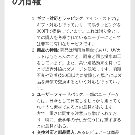
の情報
ギフト対応とラッピング
: アセントストアは
ギフト対応も行っており、簡易ラッピングを
300円で提供しています。これは贈り物とし
ての購入を考慮されているユーザーにとって
は非常に有用なサービスです。
商品の特性
: 商品は晴雨兼用傘であり、UVカ
ットはもちろんのこと、雨傘と同じ撥水加工
をしています。また、高い遮熱効果を持つこ
とで近赤外線のダメージを低減します。初期
不良や到着後30日以内に故障した場合には製
品を無償で交換するという対応も行っていま
す。
ユーザーフィードバック
: 一部のユーザーか
らは、日傘として日差しをしっかり遮ってく
れそうな素材であるとの意見があります。一
方で、重さに関する注意点も挙げられてお
り、特に、低学年の子供が使うには重すぎる
との意見がある。
交換対応と部品購入
: あるレビュアーは商品