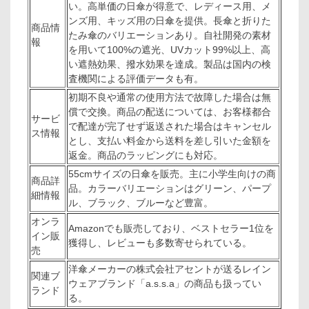
い。高単価の日傘が得意で、レディース用、メ
ンズ用、キッズ用の日傘を提供。長傘と折りた
商品情
たみ傘のバリエーションあり。自社開発の素材
報
を用いて100%の遮光、UVカット99%以上、高
い遮熱効果、撥水効果を達成。製品は国内の検
査機関による評価データも有。
初期不良や通常の使用方法で故障した場合は無
償で交換。商品の配送については、お客様都合
サービ
で配達が完了せず返送された場合はキャンセル
ス情報
とし、支払い料金から送料を差し引いた金額を
返金。商品のラッピングにも対応。
55cmサイズの日傘を販売。主に小学生向けの商
商品詳
品。カラーバリエーションはグリーン、パープ
細情報
ル、ブラック、ブルーなど豊富。
オンラ
Amazonでも販売しており、ベストセラー1位を
イン販
獲得し、レビューも多数寄せられている。
売
洋傘メーカーの株式会社アセントが送るレイン
関連ブ
ウェアブランド「a.s.s.a」の商品も扱ってい
ランド
る。