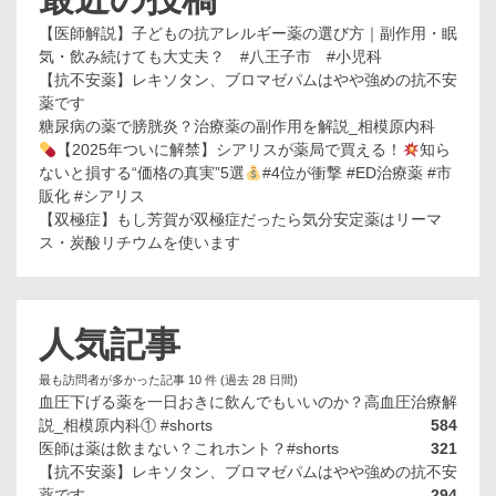
【医師解説】子どもの抗アレルギー薬の選び方｜副作用・眠
気・飲み続けても大丈夫？ #八王子市 #小児科
【抗不安薬】レキソタン、ブロマゼパムはやや強めの抗不安
薬です
糖尿病の薬で膀胱炎？治療薬の副作用を解説_相模原内科
【2025年ついに解禁】シアリスが薬局で買える！
知ら
ないと損する“価格の真実”5選
#4位が衝撃 #ED治療薬 #市
販化 #シアリス
【双極症】もし芳賀が双極症だったら気分安定薬はリーマ
ス・炭酸リチウムを使います
人気記事
最も訪問者が多かった記事 10 件 (過去 28 日間)
血圧下げる薬を一日おきに飲んでもいいのか？高血圧治療解
説_相模原内科① #shorts
584
医師は薬は飲まない？これホント？#shorts
321
【抗不安薬】レキソタン、ブロマゼパムはやや強めの抗不安
薬です
294