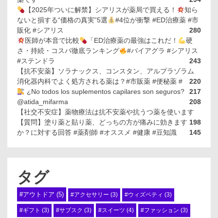
【2025年ついに解禁】シアリスが薬局で買える！
知ら
ないと損する“価格の真実”5選
#4位が衝撃 #ED治療薬 #市
販化 #シアリス
280
医師が本音で比較
「ED治療薬の最強はこれだ！
硬
さ・持続・コスパ徹底ランキング
#バイアグラ #シアリス
#ステンドラ
243
【抗不安薬】ソラナックス、コンスタン、アルプラゾラム
消化器内科でよく処方される薬は？#市販薬 #便秘薬 #
220
¿No todos los suplementos capilares son seguros?
217
@atida_mifarma
208
【社交不安症】薬物療法は抗不安薬や抗うつ薬を使います
【質問】塗り薬と貼り薬、どっちの方が痛みに効きます
198
か？に対する回答 #薬剤師 #オススメ #健康 #豆知識
145
タグ
#アウトドア
(5)
#アクセサリー
(3)
#ウィズペティ
(3)
#スイーツ
(4)
#ギフト
(3)
#サブスク
(3)
#ファッション
(3)