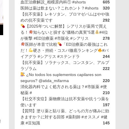
血圧治療解説_相模原内科① #shorts
605
医師は薬は飲まない？これホント？#shorts
320
【抗不安薬】レキソタン、ブロマゼパムはやや強
めの抗不安薬です
292
【2025年ついに解禁】シアリスが薬局で買え
る！
知らないと損する“価格の真実”5選
#4位
が衝撃 #ED治療薬 #市販化 #シアリス
278
医師が本音で比較
「ED治療薬の最強はこれ
だ！
硬さ・持続・コスパ徹底ランキング
#バ
イアグラ #シアリス #ステンドラ
244
【抗不安薬】ソラナックス、コンスタン、アルプ
ラゾラム
222
¿No todos los suplementos capilares son
seguros? @atida_mifarma
220
消化器内科でよく処方される薬は？#市販薬 #便
秘薬 #
210
【社交不安症】薬物療法は抗不安薬や抗うつ薬を
使います
197
【質問】塗り薬と貼り薬、どっちの方が痛みに効
きますか？に対する回答 #薬剤師 #オススメ #健
膚
康 #豆知識
145