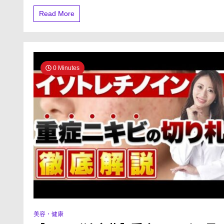
ト】
株
Read More
式
会
社
一
条・
日
0 Minutes
本
最
大
級
の
ゴ
ル
フ
ウ
ェ
ア
高
価
買
取
専
美容・健康
門