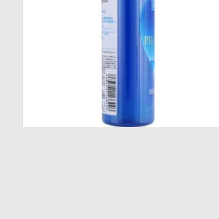
札
イ
ソ
ト
レ
チ
ノ
イ
ン
で
悩
み
か
ら
解