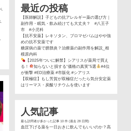
ポ
最近の投稿
ペ
【医師解説】子どもの抗アレルギー薬の選び方｜
ペ
副作用・眠気・飲み続けても大丈夫？ #八王子
市 #小児科
【抗不安薬】レキソタン、ブロマゼパムはやや強
分
めの抗不安薬です
糖尿病の薬で膀胱炎？治療薬の副作用を解説_相
模原内科
【2025年ついに解禁】シアリスが薬局で買え
る！
知らないと損する“価格の真実”5選
#4位
が衝撃 #ED治療薬 #市販化 #シアリス
【双極症】もし芳賀が双極症だったら気分安定薬
はリーマス・炭酸リチウムを使います
人気記事
最も訪問者が多かった記事 10 件 (過去 28 日間)
血圧下げる薬を一日おきに飲んでもいいのか？高