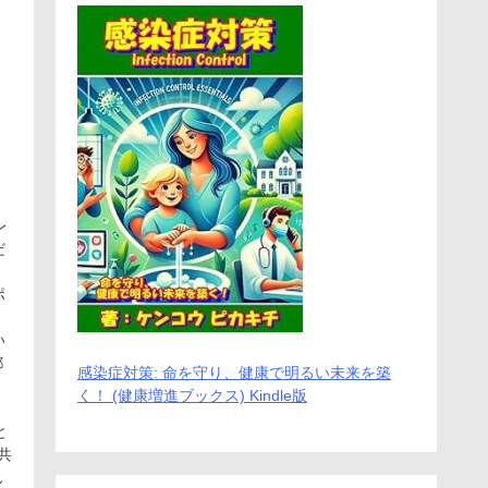
だ
。
ポ
い
都
感染症対策: 命を守り、健康で明るい未来を築
く！ (健康増進ブックス) Kindle版
ん