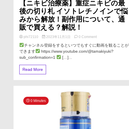
【ニキビ治療薬】重症ニキビの最
店
後の切り札 イソトレチノインで悩
みから解放！副作用について、通
販で買える？解説！
on
phi72110
2023年11月1日
0 Comment
【ニ
チャンネル登録をするといつでもすぐに動画を観ることが
キ
できます
https://www.youtube.com/@tamakiyuki?
ビ
sub_confirmation=1
[…]...
治
療
薬】
Read More
重
症
ニ
キ
ビ
の
0 Minutes
最
後
の
切
り