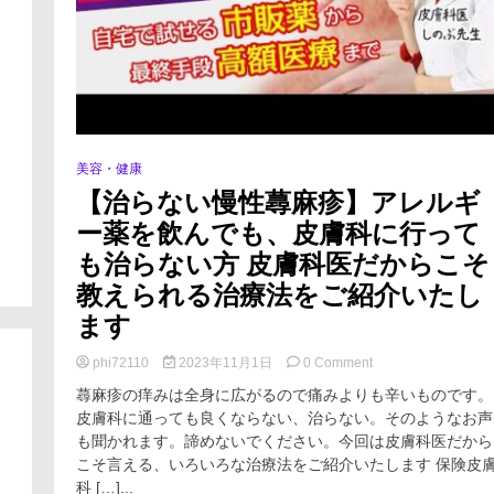
美容・健康
【治らない慢性蕁麻疹】アレルギ
ー薬を飲んでも、皮膚科に行って
も治らない方 皮膚科医だからこそ
教えられる治療法をご紹介いたし
ます
on
phi72110
2023年11月1日
0 Comment
【治
蕁麻疹の痒みは全身に広がるので痛みよりも辛いものです。
ら
皮膚科に通っても良くならない、治らない。そのようなお声
な
も聞かれます。諦めないでください。今回は皮膚科医だから
い
慢
こそ言える、いろいろな治療法をご紹介いたします 保険皮
性
科 […]...