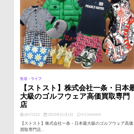
生活・ライフ
【ストスト】株式会社一条・日本
大級のゴルフウェア高価買取専門
店
on
phi72110
2023年11月1日
0 Comment
【ス
【ストスト】株式会社一条・日本最大級のゴルフウェア高価
ト
買取専門店...
ス