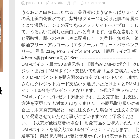
い
on
phi72110
2023年11月1日
0 Comment
て、
肌
うるおいと白さにこだわる、美容液のようなさっぱりタイプ
通
ラ
の薬用美白化粧水です。紫外線ダメージを受けた肌の角層深
販
ボ
くまで浸透し、シミの元であるメラノサイトへアプローチし
で
白
買
潤
て、うるおいに満ちた美白肌へと導きます。健康な素肌と同
え
プ
じ弱酸性。肌へのやさしさに配慮した、無香料・無着色・鉱
る？
レ
物油フリー・アルコール（エタノール）フリー・パラベンフ
解
ミ
リー。 重量:215g PKGサイズ:4.5*4.5*16 【商品サイズ】幅
説！
ア
4.5cm×奥行4.5cm×高さ16cm ----------------------------------
ム
DMMポイント最大30％還元祭！ 【販売がDMMの場合】 クレ
薬
用
ジットまたはDMMポイント支払いで対象商品をご購入いた
浸
くとDMMポイントを購入額の29％分プレゼントいたします
透
さらにクレジットカード支払いを選択いただけますとDMM
美
最
イント1％分をプレゼントとなります。 ※代金引換支払いは
白
DMMポイントプレゼント対象外です。注文完了後，お支払
化
方法を変更しても対象とはなりません。 ※商品取り扱いの
粧
水
合上，未来発売商品と一緒に注文された場合はご注文を分割
して発送させていただく事がございますのでご了承くださ
い。 【販売が他出店者の場合】 対象商品をご購入いただくと
DMMポイントを購入額の30％分プレゼントいたします。 【共
通事項】 商品購入時には獲得予定ポイントは表示されませ