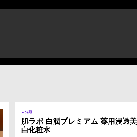
放！
未分類
副
作
肌ラボ 白潤プレミアム 薬用浸透美
用
白化粧水
に
つ