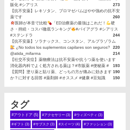
販化 #シアリス
273
【抗不安薬】レキソタン、ブロマゼパムはやや強めの抗不安
薬です
260
医師が本音で比較
「ED治療薬の最強はこれだ！
硬
さ・持続・コスパ徹底ランキング
#バイアグラ #シアリス
#ステンドラ
244
【抗不安薬】ソラナックス、コンスタン、アルプラゾラム
¿No todos los suplementos capilares son seguros?
220
@atida_mifarma
214
【社交不安症】薬物療法は抗不安薬や抗うつ薬を使います
消化器内科でよく処方される薬は？#市販薬 #便秘薬 #
193
【質問】塗り薬と貼り薬、どっちの方が痛みに効きます
190
か？に対する回答 #薬剤師 #オススメ #健康 #豆知識
150
タグ
#アウトドア
(5)
#アクセサリー
(3)
#ウィズペティ
(3)
#スイーツ
(4)
#ギフト
(3)
#サブスク
(3)
#ファッション
(3)