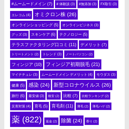
#ムームードメイン
(7)
# 体験談
(3)
#無添加
(3)
FX取引
(3)
オミクロン株
(26)
エレコム
(4)
オンラインショッピング
(5)
オンラインビジネス
(3)
スキンケア
(6)
テクノロジー
(5)
グッズ
(3)
テラスファクタリング口コミ
(11)
デメリット
(7)
トリートメント
(2)
トレンド
(3)
ノートパソコン
(2)
フィンジア初期脱毛
(21)
フィンジア
(10)
ムームードメイン デメリット
(4)
マイナチュレ
(3)
モウダス
(3)
感染
(24)
新型コロナウイルス
(26)
健康
(5)
比較
(7)
旅行
(6)
最安値
(3)
格安
(2)
比較ランキング
(2)
育毛剤
(11)
育毛
(5)
災害対策
(4)
薄毛
(2)
薄毛ハゲ
(2)
薬
(822)
除菌
(24)
返金
(2)
香り
(2)