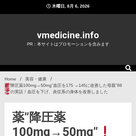
Skip
木曜日, 8月 6, 2026
to
content
vmedicine.info
PR：本サイトはプロモーションを含みます
Home
美容・健康
薬”降圧薬100mg→50mg”
血圧を175 →145
に改善した母親”88
才”の実話！血圧を下げ、炎症系の身体を改善しました
薬”降圧薬
100mg→50mg”