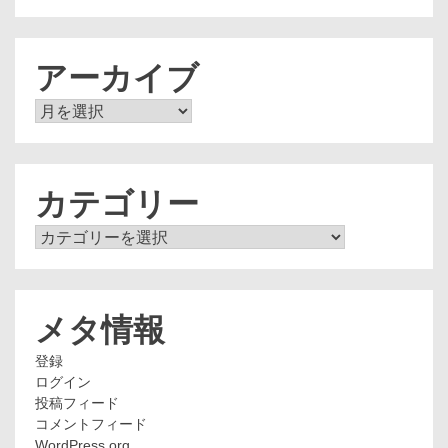
アーカイブ
ア
ー
カ
イ
ブ
カテゴリー
カ
テ
ゴ
リ
ー
メタ情報
登録
ログイン
投稿フィード
コメントフィード
WordPress.org