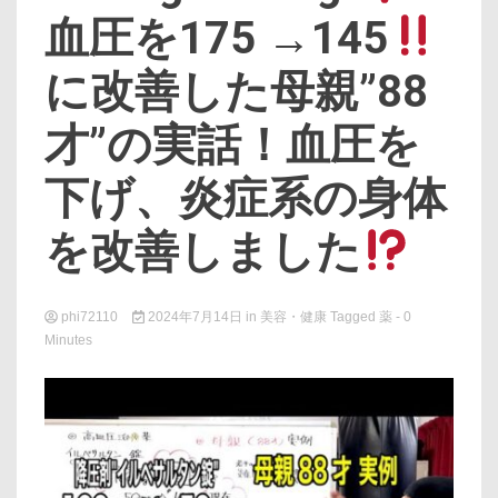
血圧を175 →145
に改善した母親”88
才”の実話！血圧を
下げ、炎症系の身体
を改善しました
phi72110
2024年7月14日
in
美容・健康
Tagged
薬
- 0
Minutes