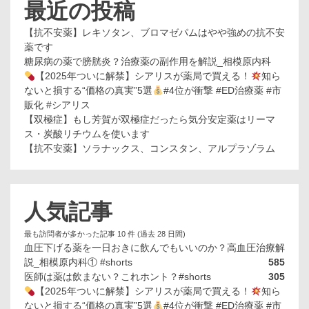
最近の投稿
【抗不安薬】レキソタン、ブロマゼパムはやや強めの抗不安
薬です
糖尿病の薬で膀胱炎？治療薬の副作用を解説_相模原内科
【2025年ついに解禁】シアリスが薬局で買える！
知ら
ないと損する“価格の真実”5選
#4位が衝撃 #ED治療薬 #市
販化 #シアリス
【双極症】もし芳賀が双極症だったら気分安定薬はリーマ
ス・炭酸リチウムを使います
【抗不安薬】ソラナックス、コンスタン、アルプラゾラム
人気記事
最も訪問者が多かった記事 10 件 (過去 28 日間)
血圧下げる薬を一日おきに飲んでもいいのか？高血圧治療解
説_相模原内科① #shorts
585
医師は薬は飲まない？これホント？#shorts
305
【2025年ついに解禁】シアリスが薬局で買える！
知ら
ないと損する“価格の真実”5選
#4位が衝撃 #ED治療薬 #市