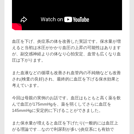
血圧を下げ、炎症系の体を改善した実話です。保水量が増
えると当初は水圧がかかり血圧の上昇の可能性はあります
が、副交感神経よりの体なり心拍安定、血管も広くなり血
圧は下がります。
また血液などの循環も改善され血管内の不純物なども改善
され(検査の良好)され、最終的に血圧を下げる保水効果と
考えています。
今回は母親の実例のお話です。血圧はもともと高く薬を飲
んで血圧が175mmHgを、薬を弱くしてさらに血圧を
145mmHgに安定的に下げることができました。
また保水量が増えると血圧を下げたり(一般的には血圧上
がる理論です…なので利尿剤が多い)炎症系にも有効で