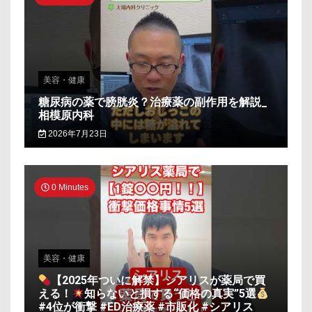
美容・健康
糖尿病の薬で膀胱炎？治療薬の副作用を解説_
相模原内科
2026年7月23日
0 Minutes
美容・健康
【2025年ついに解禁】シアリスが薬局で買
える！
知らないと損する“価格の真実”5選
#4位が衝撃 #ED治療薬 #市販化 #シアリス