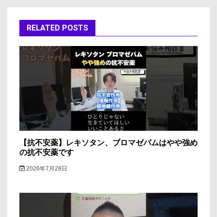
ゲ
ー
RELATED POSTS
シ
ョ
ン
【抗不安薬】レキソタン、ブロマゼパムはやや強め
の抗不安薬です
2026年7月28日