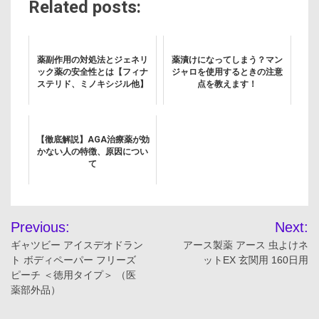
Related posts:
薬副作用の対処法とジェネリ
薬漬けになってしまう？マン
ック薬の安全性とは【フィナ
ジャロを使用するときの注意
ステリド、ミノキシジル他】
点を教えます！
【徹底解説】AGA治療薬が効
かない人の特徴、原因につい
て
投
Previous:
Next:
稿
ギャツビー アイスデオドラン
アース製薬 アース 虫よけネ
ト ボディペーパー フリーズ
ットEX 玄関用 160日用
ナ
ピーチ ＜徳用タイプ＞ （医
薬部外品）
ビ