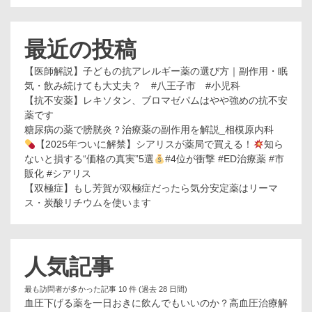
最近の投稿
【医師解説】子どもの抗アレルギー薬の選び方｜副作用・眠
気・飲み続けても大丈夫？ #八王子市 #小児科
【抗不安薬】レキソタン、ブロマゼパムはやや強めの抗不安
薬です
糖尿病の薬で膀胱炎？治療薬の副作用を解説_相模原内科
【2025年ついに解禁】シアリスが薬局で買える！
知ら
ないと損する“価格の真実”5選
#4位が衝撃 #ED治療薬 #市
販化 #シアリス
【双極症】もし芳賀が双極症だったら気分安定薬はリーマ
ス・炭酸リチウムを使います
人気記事
最も訪問者が多かった記事 10 件 (過去 28 日間)
血圧下げる薬を一日おきに飲んでもいいのか？高血圧治療解