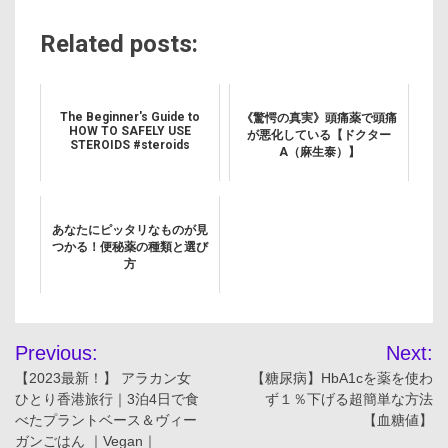
Related posts:
The Beginner's Guide to
《驚愕の真実》頭痛薬で頭痛
HOW TO SAFELY USE
が悪化している【ドクター
STEROIDS #steroids
A（麻生泰）】
あなたにピッタリなものが見
つかる！便秘薬の種類と選び
方
投
Previous:
Next:
稿
【2023最新！】 アラカン女
【糖尿病】HbA1cを薬を使わ
ひとり香港旅行｜3泊4日で食
ず１％下げる超簡単な方法
ナ
べたプラントベース＆ヴィー
【血糖値】
ガンごはん ｜Vegan｜