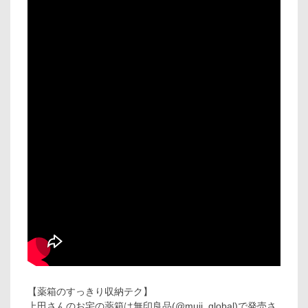
【薬箱のすっきり収納テク】
上田さんのお宅の薬箱は無印良品(@muji_global)で発売さ