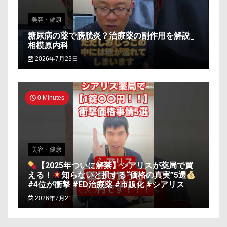
美容・健康
糖尿病の薬で膀胱炎？治療薬の副作用を解説_
相模原内科
2026年7月23日
0 Minutes
美容・健康
【2025年ついに解禁】シアリスが薬局で買
える！
知らないと損する“価格の真実”5選
#4位が衝撃 #ED治療薬 #市販化 #シアリス
2026年7月21日