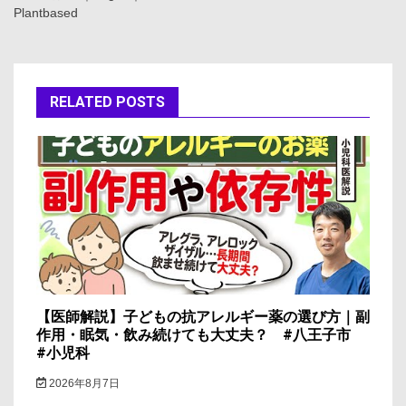
ビ
Plantbased
ゲ
ー
RELATED POSTS
シ
ョ
ン
【医師解説】子どもの抗アレルギー薬の選び方｜副
作用・眠気・飲み続けても大丈夫？ #八王子市
#小児科
2026年8月7日