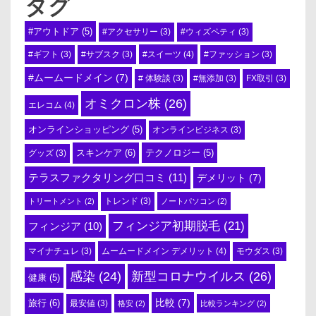
タグ
#アウトドア
(5)
#アクセサリー
(3)
#ウィズペティ
(3)
#スイーツ
(4)
#ギフト
(3)
#サブスク
(3)
#ファッション
(3)
#ムームードメイン
(7)
# 体験談
(3)
#無添加
(3)
FX取引
(3)
オミクロン株
(26)
エレコム
(4)
オンラインショッピング
(5)
オンラインビジネス
(3)
スキンケア
(6)
テクノロジー
(5)
グッズ
(3)
テラスファクタリング口コミ
(11)
デメリット
(7)
トリートメント
(2)
トレンド
(3)
ノートパソコン
(2)
フィンジア初期脱毛
(21)
フィンジア
(10)
ムームードメイン デメリット
(4)
マイナチュレ
(3)
モウダス
(3)
感染
(24)
新型コロナウイルス
(26)
健康
(5)
比較
(7)
旅行
(6)
最安値
(3)
格安
(2)
比較ランキング
(2)