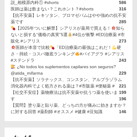
説_相模原内科① #shorts
586
医師は薬は飲まない？これホント？#shorts
316
【抗不安薬】レキソタン、ブロマゼパムはやや強めの抗不安
薬です
285
【2025年ついに解禁】シアリスが薬局で買える！
知ら
ないと損する“価格の真実”5選
#4位が衝撃 #ED治療薬 #市
販化 #シアリス
273
医師が本音で比較
「ED治療薬の最強はこれだ！
硬
さ・持続・コスパ徹底ランキング
#バイアグラ #シアリス
#ステンドラ
243
¿No todos los suplementos capilares son seguros?
@atida_mifarma
229
【抗不安薬】ソラナックス、コンスタン、アルプラゾラム
消化器内科でよく処方される薬は？#市販薬 #便秘薬 #
221
【社交不安症】薬物療法は抗不安薬や抗うつ薬を使いま
199
す
196
【質問】塗り薬と貼り薬、どっちの方が痛みに効きますか？
に対する回答 #薬剤師 #オススメ #健康 #豆知識
146