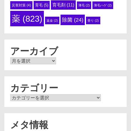
育毛剤
(11)
育毛
(5)
災害対策
(4)
薄毛
(2)
薄毛ハゲ
(2)
薬
(823)
除菌
(24)
返金
(2)
香り
(2)
アーカイブ
ア
ー
カ
イ
ブ
カテゴリー
カ
テ
ゴ
リ
ー
メタ情報