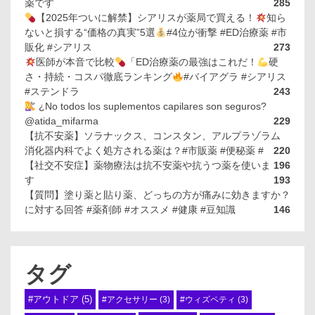
薬です
285
【2025年ついに解禁】シアリスが薬局で買える！
知ら
ないと損する“価格の真実”5選
#4位が衝撃 #ED治療薬 #市
販化 #シアリス
273
医師が本音で比較
「ED治療薬の最強はこれだ！
硬
さ・持続・コスパ徹底ランキング
#バイアグラ #シアリス
#ステンドラ
243
¿No todos los suplementos capilares son seguros?
@atida_mifarma
229
【抗不安薬】ソラナックス、コンスタン、アルプラゾラム
消化器内科でよく処方される薬は？#市販薬 #便秘薬 #
220
【社交不安症】薬物療法は抗不安薬や抗うつ薬を使いま
196
す
193
【質問】塗り薬と貼り薬、どっちの方が痛みに効きますか？
に対する回答 #薬剤師 #オススメ #健康 #豆知識
146
タグ
#アウトドア
(5)
#アクセサリー
(3)
#ウィズペティ
(3)