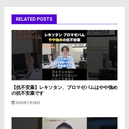
ビ
ゲ
RELATED POSTS
ー
シ
ョ
ン
【抗不安薬】レキソタン、ブロマゼパムはやや強め
の抗不安薬です
2026年7月28日