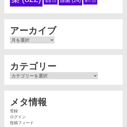
除菌
(24)
返金
(2)
香り
(2)
アーカイブ
ア
ー
カ
イ
ブ
カテゴリー
カ
テ
ゴ
リ
ー
メタ情報
登録
ログイン
投稿フィード