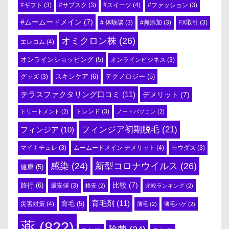
#スイーツ
(4)
#ギフト
(3)
#サブスク
(3)
#ファッション
(3)
#ムームードメイン
(7)
# 体験談
(3)
#無添加
(3)
FX取引
(3)
オミクロン株
(26)
エレコム
(4)
オンラインショッピング
(5)
オンラインビジネス
(3)
スキンケア
(6)
テクノロジー
(5)
グッズ
(3)
テラスファクタリング口コミ
(11)
デメリット
(7)
トリートメント
(2)
トレンド
(3)
ノートパソコン
(2)
フィンジア初期脱毛
(21)
フィンジア
(10)
ムームードメイン デメリット
(4)
マイナチュレ
(3)
モウダス
(3)
感染
(24)
新型コロナウイルス
(26)
健康
(5)
比較
(7)
旅行
(6)
最安値
(3)
格安
(2)
比較ランキング
(2)
育毛剤
(11)
育毛
(5)
災害対策
(4)
薄毛
(2)
薄毛ハゲ
(2)
薬
(822)