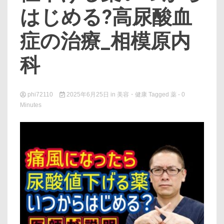
はじめる?高尿酸血
症の治療_相模原内
科
phi72110
2025年6月25日
in
美容・健康
Tagged
薬
- 0
Minutes