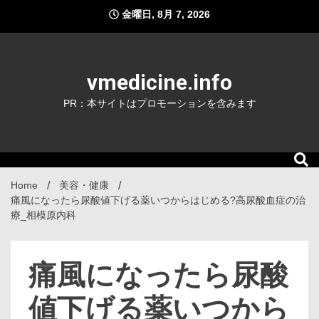
Skip
金曜日, 8月 7, 2026
to
content
vmedicine.info
PR：本サイトはプロモーションを含みます
Home
美容・健康
痛風になったら尿酸値下げる薬いつからはじめる?高尿酸血症の治
療_相模原内科
痛風になったら尿酸
値下げる薬いつから