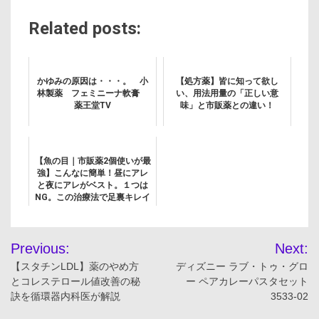
Related posts:
かゆみの原因は・・・。 小
【処方薬】皆に知って欲し
林製薬 フェミニーナ軟膏
い、用法用量の「正しい意
薬王堂TV
味」と市販薬との違い！
【魚の目｜市販薬2個使いが最
強】こんなに簡単！昼にアレ
と夜にアレがベスト。１つは
NG。この治療法で足裏キレイ
に！
投
Previous:
Next:
稿
【スタチンLDL】薬のやめ方
ディズニー ラブ・トゥ・グロ
とコレステロール値改善の秘
ー ペアカレーパスタセット
ナ
訣を循環器内科医が解説
3533-02