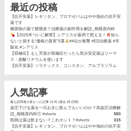
最近の投稿
【抗不安薬】レキソタン、ブロマゼパムはやや強めの抗不安
薬です
糖尿病の薬で膀胱炎？治療薬の副作用を解説_相模原内科
【2025年ついに解禁】シアリスが薬局で買える！
知ら
ないと損する“価格の真実”5選
#4位が衝撃 #ED治療薬 #市
販化 #シアリス
【双極症】もし芳賀が双極症だったら気分安定薬はリーマ
ス・炭酸リチウムを使います
【抗不安薬】ソラナックス、コンスタン、アルプラゾラム
人気記事
最も訪問者が多かった記事 10 件 (過去 28 日間)
血圧下げる薬を一日おきに飲んでもいいのか？高血圧治療解
説_相模原内科① #shorts
583
医師は薬は飲まない？これホント？#shorts
315
【抗不安薬】レキソタン、ブロマゼパムはやや強めの抗不安