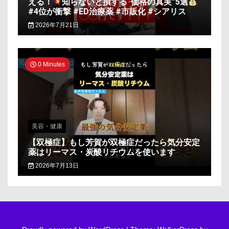
える！
知らないと損する“価格の真実”5選
#4位が衝撃 #ED治療薬 #市販化 #シアリス
2026年7月21日
0 Minutes
美容・健康
【双極症】もし芳賀が双極症だったら気分安定
薬はリーマス・炭酸リチウムを使います
2026年7月13日