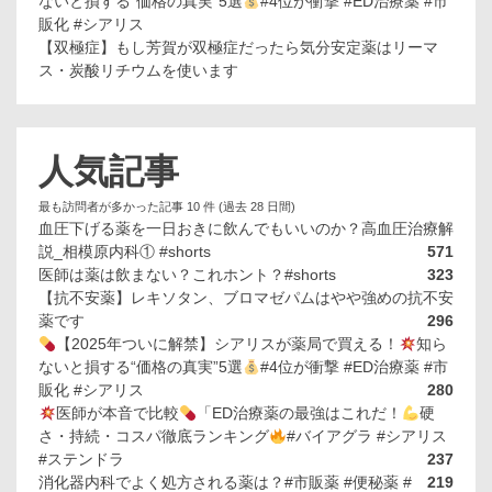
ないと損する“価格の真実”5選
#4位が衝撃 #ED治療薬 #市
販化 #シアリス
【双極症】もし芳賀が双極症だったら気分安定薬はリーマ
ス・炭酸リチウムを使います
人気記事
最も訪問者が多かった記事 10 件 (過去 28 日間)
血圧下げる薬を一日おきに飲んでもいいのか？高血圧治療解
説_相模原内科① #shorts
571
医師は薬は飲まない？これホント？#shorts
323
【抗不安薬】レキソタン、ブロマゼパムはやや強めの抗不安
薬です
296
【2025年ついに解禁】シアリスが薬局で買える！
知ら
ないと損する“価格の真実”5選
#4位が衝撃 #ED治療薬 #市
販化 #シアリス
280
医師が本音で比較
「ED治療薬の最強はこれだ！
硬
さ・持続・コスパ徹底ランキング
#バイアグラ #シアリス
#ステンドラ
237
消化器内科でよく処方される薬は？#市販薬 #便秘薬 #
219