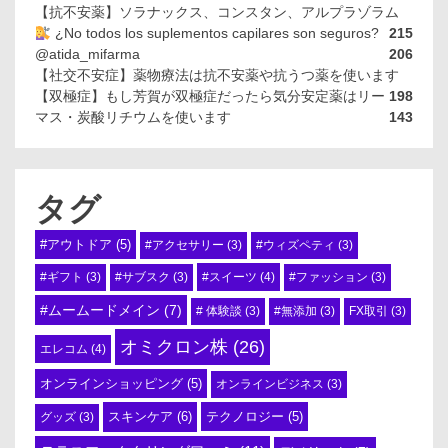
【抗不安薬】ソラナックス、コンスタン、アルプラゾラム
¿No todos los suplementos capilares son seguros?
215
@atida_mifarma
206
【社交不安症】薬物療法は抗不安薬や抗うつ薬を使います
【双極症】もし芳賀が双極症だったら気分安定薬はリー
198
マス・炭酸リチウムを使います
143
タグ
#アウトドア
(5)
#アクセサリー
(3)
#ウィズペティ
(3)
#スイーツ
(4)
#ギフト
(3)
#サブスク
(3)
#ファッション
(3)
#ムームードメイン
(7)
# 体験談
(3)
#無添加
(3)
FX取引
(3)
オミクロン株
(26)
エレコム
(4)
オンラインショッピング
(5)
オンラインビジネス
(3)
スキンケア
(6)
テクノロジー
(5)
グッズ
(3)