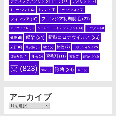
テラスファクタリング口コミ
(11)
デメリット
(7)
トリートメント
(2)
トレンド
(3)
ノートパソコン
(2)
フィンジア初期脱毛
(21)
フィンジア
(10)
ムームードメイン デメリット
(4)
マイナチュレ
(3)
モウダス
(3)
感染
(24)
新型コロナウイルス
(26)
健康
(5)
比較
(7)
旅行
(6)
最安値
(3)
格安
(2)
比較ランキング
(2)
育毛剤
(11)
育毛
(5)
災害対策
(4)
薄毛
(2)
薄毛ハゲ
(2)
薬
(823)
除菌
(24)
返金
(2)
香り
(2)
アーカイブ
ア
ー
カ