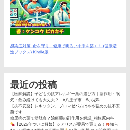
感染症対策: 命を守り、健康で明るい未来を築く！ (健康増
進ブックス) Kindle版
最近の投稿
【医師解説】子どもの抗アレルギー薬の選び方｜副作用・眠
気・飲み続けても大丈夫？ #八王子市 #小児科
【抗不安薬】レキソタン、ブロマゼパムはやや強めの抗不安
薬です
糖尿病の薬で膀胱炎？治療薬の副作用を解説_相模原内科
【2025年ついに解禁】シアリスが薬局で買える！
知ら