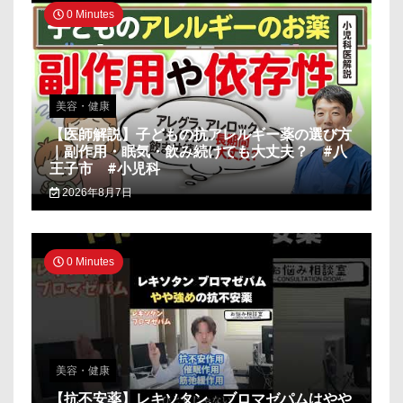
0 Minutes
美容・健康
【医師解説】子どもの抗アレルギー薬の選び方
｜副作用・眠気・飲み続けても大丈夫？ #八
王子市 #小児科
2026年8月7日
0 Minutes
美容・健康
【抗不安薬】レキソタン、ブロマゼパムはやや