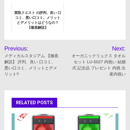
買取クエスト の評判、良い 口
コミ、悪い口コミ、メリット
とデメリットはどうなの？
【徹底解説】
投
Previous:
Next:
稿
メディカルスタジアム 【徹底
オーガニックリュクス タオル
解説】 評判、良い 口コミ、
セット LU-5027 内祝い 結婚
ナ
悪い口コミ、メリットとデメ
式 記念品 プレゼント 内祝 出
リット!!
産内祝い
ビ
ゲ
ー
RELATED POSTS
シ
ョ