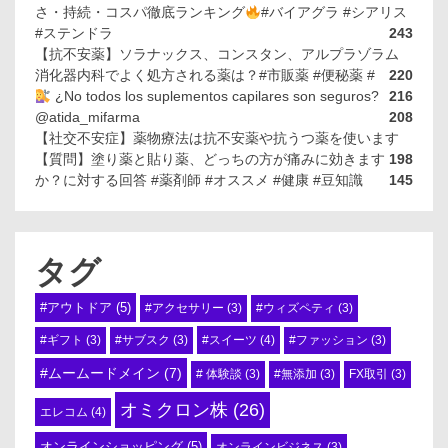
さ・持続・コスパ徹底ランキング
#バイアグラ #シアリス
#ステンドラ
243
【抗不安薬】ソラナックス、コンスタン、アルプラゾラム
消化器内科でよく処方される薬は？#市販薬 #便秘薬 #
220
¿No todos los suplementos capilares son seguros?
216
@atida_mifarma
208
【社交不安症】薬物療法は抗不安薬や抗うつ薬を使います
【質問】塗り薬と貼り薬、どっちの方が痛みに効きます
198
か？に対する回答 #薬剤師 #オススメ #健康 #豆知識
145
タグ
#アウトドア
(5)
#アクセサリー
(3)
#ウィズペティ
(3)
#スイーツ
(4)
#ギフト
(3)
#サブスク
(3)
#ファッション
(3)
#ムームードメイン
(7)
# 体験談
(3)
#無添加
(3)
FX取引
(3)
オミクロン株
(26)
エレコム
(4)
オンラインショッピング
(5)
オンラインビジネス
(3)