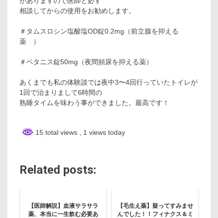
がありますので医師と必ず
相談してからの使用をお勧めします。
＃タムスロシン塩酸塩OD錠0.2mg（前立腺を抑える
薬 ）
＃ベタニス錠50mg（夜間頻尿を抑える薬）
あくまでも私の体験談では夜中3〜4回行っていたトイレが
1回で治まりまして6時間の
熟睡タイムを味わう事ができました。最高です！
15 total views
, 1 views today
Related posts:
【医師解説】血液サラサラ
【毛生え薬】疑ってすみませ
薬、本当に一生飲む必要あ
んでした！！フィナクス＆ミ