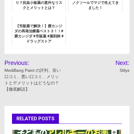
り？抗血小板薬の意外なリス
ノクソールでマジで生えてき
クとメリットとは？
ました！
【市販薬で解決！】膣カンジ
ダの再発治療薬ベスト３！！#
膣カンジダ #市販薬 #薬剤師 #
ドラッグストア
投
Previous:
Next:
稿
MediBang Paint の評判、良い
Stilys
口コミ、悪い口コミ、メリッ
ナ
トとデメリットはどうなの？
【徹底解説】
ビ
ゲ
ー
RELATED POSTS
シ