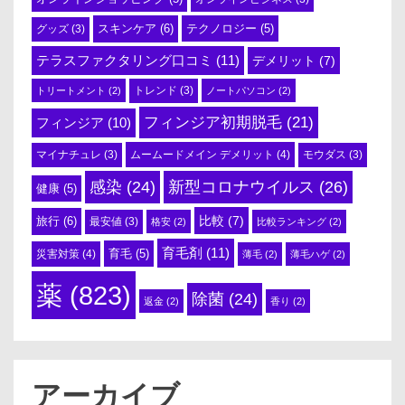
スキンケア
(6)
テクノロジー
(5)
グッズ
(3)
テラスファクタリング口コミ
(11)
デメリット
(7)
トリートメント
(2)
トレンド
(3)
ノートパソコン
(2)
フィンジア初期脱毛
(21)
フィンジア
(10)
ムームードメイン デメリット
(4)
マイナチュレ
(3)
モウダス
(3)
感染
(24)
新型コロナウイルス
(26)
健康
(5)
比較
(7)
旅行
(6)
最安値
(3)
格安
(2)
比較ランキング
(2)
育毛剤
(11)
育毛
(5)
災害対策
(4)
薄毛
(2)
薄毛ハゲ
(2)
薬
(823)
除菌
(24)
返金
(2)
香り
(2)
アーカイブ