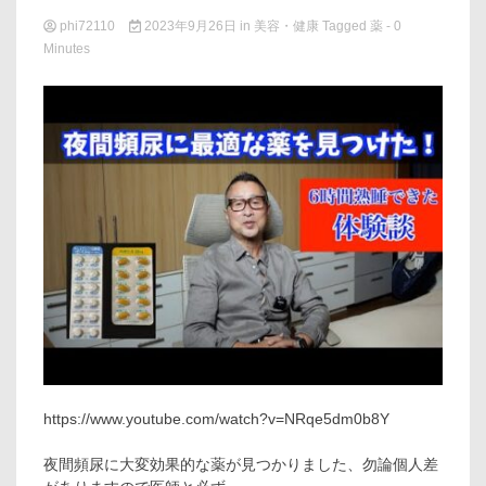
phi72110
2023年9月26日
in
美容・健康
Tagged
薬
- 0
Minutes
https://www.youtube.com/watch?v=NRqe5dm0b8Y
夜間頻尿に大変効果的な薬が見つかりました、勿論個人差