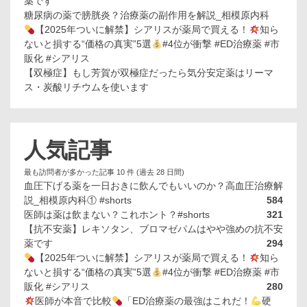
薬です
糖尿病の薬で膀胱炎？治療薬の副作用を解説_相模原内科
【2025年ついに解禁】シアリスが薬局で買える！
知ら
ないと損する“価格の真実”5選
#4位が衝撃 #ED治療薬 #市
販化 #シアリス
【双極症】もし芳賀が双極症だったら気分安定薬はリーマ
ス・炭酸リチウムを使います
人気記事
最も訪問者が多かった記事 10 件 (過去 28 日間)
血圧下げる薬を一日おきに飲んでもいいのか？高血圧治療解
説_相模原内科① #shorts
584
医師は薬は飲まない？これホント？#shorts
321
【抗不安薬】レキソタン、ブロマゼパムはやや強めの抗不安
薬です
294
【2025年ついに解禁】シアリスが薬局で買える！
知ら
ないと損する“価格の真実”5選
#4位が衝撃 #ED治療薬 #市
販化 #シアリス
280
医師が本音で比較
「ED治療薬の最強はこれだ！
硬