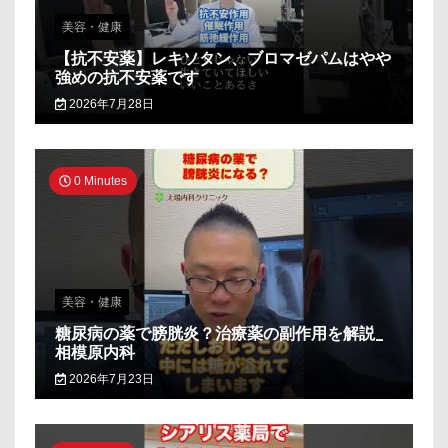
美容・健康
【抗不安薬】レキソタン、ブロマゼパムはやや
強めの抗不安薬です
2026年7月28日
0 Minutes
美容・健康
糖尿病の薬で膀胱炎？治療薬の副作用を解説_
相模原内科
2026年7月23日