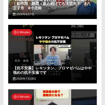
｜副作用・眠気・飲み続けても大丈夫？ #八
王子市 #小児科
2026年8月7日
0 Minutes
美容・健康
【抗不安薬】レキソタン、ブロマゼパムはやや
強めの抗不安薬です
2026年7月28日
0 Minutes