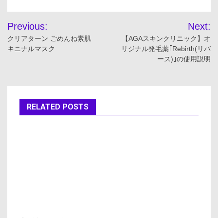
投
Previous:
Next:
稿
クリアターン ごめんね素肌
【AGAスキンクリニック】オ
キニナルマスク
リジナル発毛薬｢Rebirth(リバ
ナ
ース)｣の使用説明
ビ
ゲ
RELATED POSTS
ー
シ
ョ
ン