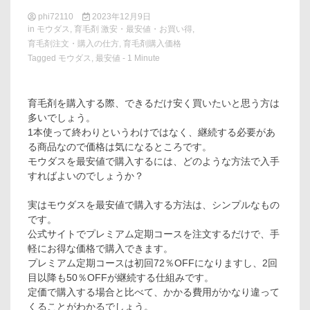
phi72110
2023年12月9日
in
モウダス
,
育毛剤 激安・最安値・お買い得
,
育毛剤注文・購入の仕方
,
育毛剤購入価格
Tagged
モウダス
,
最安値
- 1 Minute
育毛剤を購入する際、できるだけ安く買いたいと思う方は
多いでしょう。
1本使って終わりというわけではなく、継続する必要があ
る商品なので価格は気になるところです。
モウダスを最安値で購入するには、どのような方法で入手
すればよいのでしょうか？
実はモウダスを最安値で購入する方法は、シンプルなもの
です。
公式サイトでプレミアム定期コースを注文するだけで、手
軽にお得な価格で購入できます。
プレミアム定期コースは初回72％OFFになりますし、2回
目以降も50％OFFが継続する仕組みです。
定価で購入する場合と比べて、かかる費用がかなり違って
くることがわかるでしょう。