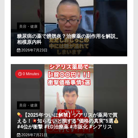
美容・健康
糖尿病の薬で膀胱炎？治療薬の副作用を解説_
相模原内科
2026年7月23日
0 Minutes
美容・健康
【2025年ついに解禁】シアリスが薬局で買
える！
知らないと損する“価格の真実”5選
#4位が衝撃 #ED治療薬 #市販化 #シアリス
2026年7月21日