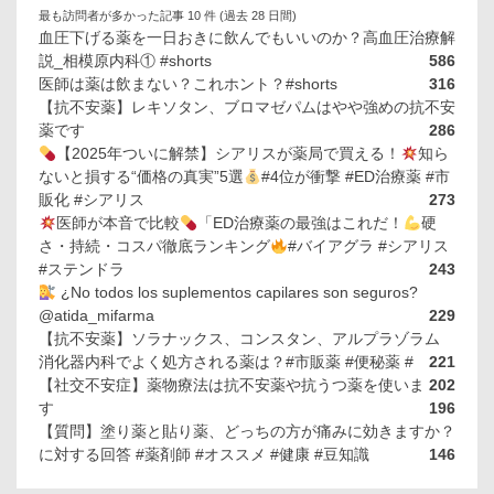
最も訪問者が多かった記事 10 件 (過去 28 日間)
血圧下げる薬を一日おきに飲んでもいいのか？高血圧治療解
説_相模原内科① #shorts
586
医師は薬は飲まない？これホント？#shorts
316
【抗不安薬】レキソタン、ブロマゼパムはやや強めの抗不安
薬です
286
【2025年ついに解禁】シアリスが薬局で買える！
知ら
ないと損する“価格の真実”5選
#4位が衝撃 #ED治療薬 #市
販化 #シアリス
273
医師が本音で比較
「ED治療薬の最強はこれだ！
硬
さ・持続・コスパ徹底ランキング
#バイアグラ #シアリス
#ステンドラ
243
¿No todos los suplementos capilares son seguros?
@atida_mifarma
229
【抗不安薬】ソラナックス、コンスタン、アルプラゾラム
消化器内科でよく処方される薬は？#市販薬 #便秘薬 #
221
【社交不安症】薬物療法は抗不安薬や抗うつ薬を使いま
202
す
196
【質問】塗り薬と貼り薬、どっちの方が痛みに効きますか？
に対する回答 #薬剤師 #オススメ #健康 #豆知識
146