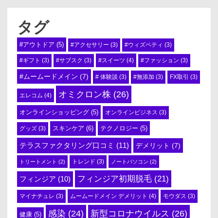
タグ
#アウトドア
(5)
#アクセサリー
(3)
#ウィズペティ
(3)
#スイーツ
(4)
#ギフト
(3)
#サブスク
(3)
#ファッション
(3)
#ムームードメイン
(7)
# 体験談
(3)
#無添加
(3)
FX取引
(3)
オミクロン株
(26)
エレコム
(4)
オンラインショッピング
(5)
オンラインビジネス
(3)
スキンケア
(6)
テクノロジー
(5)
グッズ
(3)
テラスファクタリング口コミ
(11)
デメリット
(7)
トリートメント
(2)
トレンド
(3)
ノートパソコン
(2)
フィンジア初期脱毛
(21)
フィンジア
(10)
ムームードメイン デメリット
(4)
マイナチュレ
(3)
モウダス
(3)
感染
(24)
新型コロナウイルス
(26)
健康
(5)