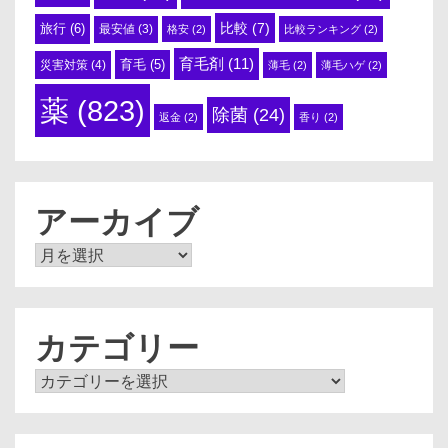
比較
(7)
旅行
(6)
最安値
(3)
格安
(2)
比較ランキング
(2)
育毛剤
(11)
育毛
(5)
災害対策
(4)
薄毛
(2)
薄毛ハゲ
(2)
薬
(823)
除菌
(24)
返金
(2)
香り
(2)
アーカイブ
ア
ー
カ
イ
ブ
カテゴリー
カ
テ
ゴ
リ