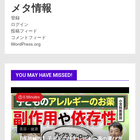
ー
メタ情報
登録
ログイン
投稿フィード
コメントフィード
WordPress.org
YOU MAY HAVE MISSED!
0 Minutes
美容・健康
【医師解説】子どもの抗アレルギー薬の選び方