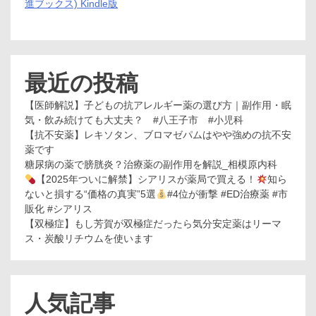
進ブックス) Kindle版
最近の投稿
【医師解説】子どもの抗アレルギー薬の選び方｜副作用・眠
気・飲み続けても大丈夫？ #八王子市 #小児科
【抗不安薬】レキソタン、ブロマゼパムはやや強めの抗不安
薬です
糖尿病の薬で膀胱炎？治療薬の副作用を解説_相模原内科
【2025年ついに解禁】シアリスが薬局で買える！
知ら
ないと損する“価格の真実”5選
#4位が衝撃 #ED治療薬 #市
販化 #シアリス
【双極症】もし芳賀が双極症だったら気分安定薬はリーマ
ス・炭酸リチウムを使います
人気記事