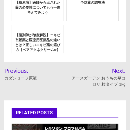
【糖尿病】医師から出された
予防薬の調整法
薬の必要性についてもう一度
考えてみよう
【薬剤師が徹底解説】ニキビ
市販薬と医療用医薬品の違い
とは？正しいニキビ薬の選び
方【ペアアクネクリームw】
投
Previous:
Next:
稿
カダンセーフ原液
アースガーデン おうちの草コ
ロリ 粒タイプ 3kg
ナ
ビ
ゲ
RELATED POSTS
ー