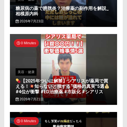
糖尿病の薬で膀胱炎？治療薬の副作用を解説_
相模原内科
2026年7月23日
0 Minutes
美容・健康
【2025年ついに解禁】シアリスが薬局で買
える！
知らないと損する“価格の真実”5選
#4位が衝撃 #ED治療薬 #市販化 #シアリス
2026年7月21日
0 Minutes