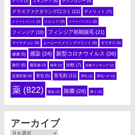
スキンケア
(6)
テクノロジー
(5)
グッズ
(3)
テラスファクタリング口コミ
(11)
デメリット
(7)
トリートメント
(2)
トレンド
(3)
ノートパソコン
(2)
フィンジア初期脱毛
(21)
フィンジア
(10)
ムームードメイン デメリット
(4)
マイナチュレ
(3)
モウダス
(3)
感染
(24)
新型コロナウイルス
(26)
健康
(5)
比較
(7)
旅行
(6)
最安値
(3)
格安
(2)
比較ランキング
(2)
育毛剤
(11)
育毛
(5)
災害対策
(4)
薄毛
(2)
薄毛ハゲ
(2)
薬
(822)
除菌
(24)
返金
(2)
香り
(2)
アーカイブ
ア