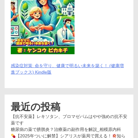
感染症対策: 命を守り、健康で明るい未来を築く！ (健康増
進ブックス) Kindle版
最近の投稿
【抗不安薬】レキソタン、ブロマゼパムはやや強めの抗不安
薬です
糖尿病の薬で膀胱炎？治療薬の副作用を解説_相模原内科
【2025年ついに解禁】シアリスが薬局で買える！
知ら