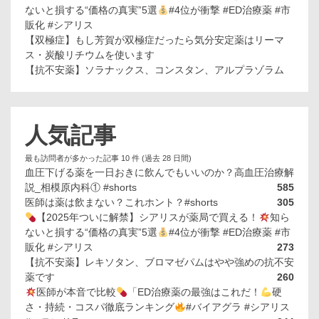
ないと損する“価格の真実”5選
#4位が衝撃 #ED治療薬 #市
販化 #シアリス
【双極症】もし芳賀が双極症だったら気分安定薬はリーマ
ス・炭酸リチウムを使います
【抗不安薬】ソラナックス、コンスタン、アルプラゾラム
人気記事
最も訪問者が多かった記事 10 件 (過去 28 日間)
血圧下げる薬を一日おきに飲んでもいいのか？高血圧治療解
説_相模原内科① #shorts
585
医師は薬は飲まない？これホント？#shorts
305
【2025年ついに解禁】シアリスが薬局で買える！
知ら
ないと損する“価格の真実”5選
#4位が衝撃 #ED治療薬 #市
販化 #シアリス
273
【抗不安薬】レキソタン、ブロマゼパムはやや強めの抗不安
薬です
260
医師が本音で比較
「ED治療薬の最強はこれだ！
硬
さ・持続・コスパ徹底ランキング
#バイアグラ #シアリス