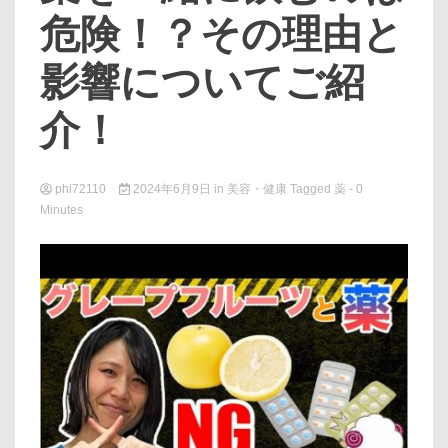
危険！？その理由と
影響についてご紹
介！
phi72110
2024年6月9日
in
美容・健康
Tagged
薬
- 0
Minutes