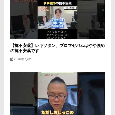
シ
ョ
ン
【抗不安薬】レキソタン、ブロマゼパムはやや強め
の抗不安薬です
2026年7月28日