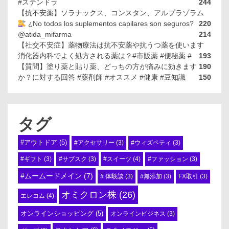
#ステンドラ
244
【抗不安薬】ソラナックス、コンスタン、アルプラゾラム
¿No todos los suplementos capilares son seguros?
220
@atida_mifarma
214
【社交不安症】薬物療法は抗不安薬や抗うつ薬を使います
消化器内科でよく処方される薬は？#市販薬 #便秘薬 #
193
【質問】塗り薬と貼り薬、どっちの方が痛みに効きます
190
か？に対する回答 #薬剤師 #オススメ #健康 #豆知識
150
タグ
#アウトドア
(5)
#アクセサリー
(3)
#ウィズペティ
(3)
#スイーツ
(4)
#ギフト
(3)
#サブスク
(3)
#ファッション
(3)
#ムームードメイン
(7)
# 体験談
(3)
#無添加
(3)
FX取引
(3)
オミクロン株
(26)
エレコム
(4)
オンラインショッピング
(5)
オンラインビジネス
(3)