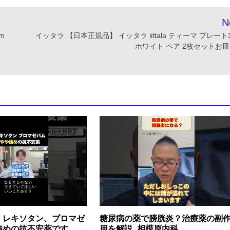
N
m
イッタラ 【日本正規品】 イッタラ iittala ティーマ プレート1
ホワイト ペア 2枚セットお皿
】レキソタン、ブロマゼ
糖尿病の薬で膀胱炎？治療薬の副
強めの抗不安薬です
用を解説_相模原内科