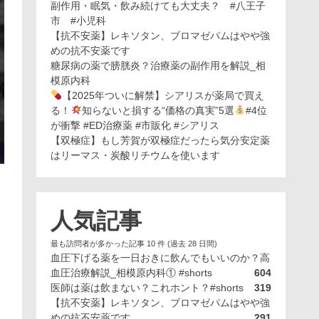
副作用・眠気・飲み続けても大丈夫？ #八王子
市 #小児科
【抗不安薬】レキソタン、ブロマゼパムはやや強
めの抗不安薬です
糖尿病の薬で膀胱炎？治療薬の副作用を解説_相
模原内科
【2025年ついに解禁】シアリスが薬局で買え
る！
知らないと損する“価格の真実”5選
#4位
が衝撃 #ED治療薬 #市販化 #シアリス
【双極症】もし芳賀が双極症だったら気分安定薬
はリーマス・炭酸リチウムを使います
人気記事
最も訪問者が多かった記事 10 件 (過去 28 日間)
血圧下げる薬を一日おきに飲んでもいいのか？高
血圧治療解説_相模原内科① #shorts
604
医師は薬は飲まない？これホント？#shorts
319
【抗不安薬】レキソタン、ブロマゼパムはやや強
めの抗不安薬です
291