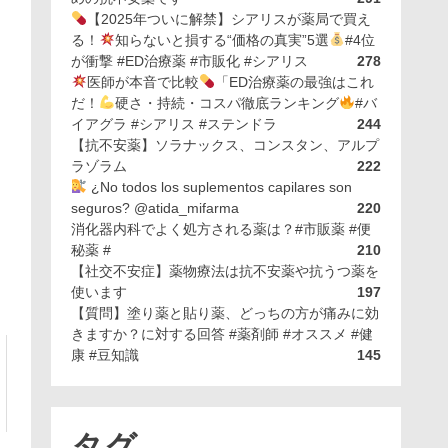
【2025年ついに解禁】シアリスが薬局で買え
る！
知らないと損する“価格の真実”5選
#4位
が衝撃 #ED治療薬 #市販化 #シアリス
278
医師が本音で比較
「ED治療薬の最強はこれ
だ！
硬さ・持続・コスパ徹底ランキング
#バ
イアグラ #シアリス #ステンドラ
244
【抗不安薬】ソラナックス、コンスタン、アルプ
ラゾラム
222
¿No todos los suplementos capilares son
seguros? @atida_mifarma
220
消化器内科でよく処方される薬は？#市販薬 #便
秘薬 #
210
【社交不安症】薬物療法は抗不安薬や抗うつ薬を
使います
197
【質問】塗り薬と貼り薬、どっちの方が痛みに効
きますか？に対する回答 #薬剤師 #オススメ #健
康 #豆知識
145
タグ