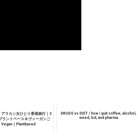
DRUGS vs DIET / how i quit coffee, alcohol,
】 アラカン女ひとり香港旅行｜3
weed, lsd, and pharma
プラントベース＆ヴィーガンご
Vegan｜Plantbased