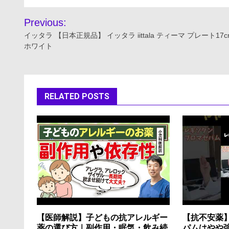
投
Previous:
稿
イッタラ 【日本正規品】 イッタラ iittala ティーマ プレート17c
ホワイト
ナ
ビ
ゲ
RELATED POSTS
ー
シ
ョ
ン
【医師解説】子どもの抗アレルギー
【抗不安薬
薬の選び方｜副作用・眠気・飲み続
パムはやや