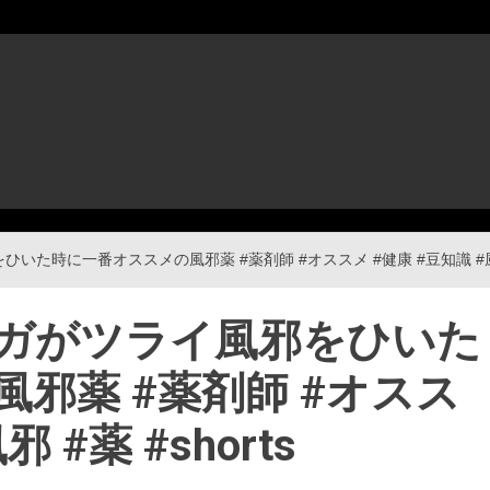
た時に一番オススメの風邪薬 #薬剤師 #オススメ #健康 #豆知識 #風邪 #
ガがツライ風邪をひいた
邪薬 #薬剤師 #オスス
 #薬 #shorts