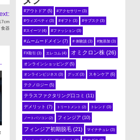
#アウトドア
(5)
#アクセサリー
(3)
ext:
#ウィズペティ
(3)
#ギフト
(3)
#サブスク
(3)
7cm
 食器
#スイーツ
(4)
#ファッション
(3)
#ムームードメイン
(7)
# 体験談
(3)
#無添加
(3)
オミクロン株
(26)
エレコム
(4)
FX取引
(3)
オンラインショッピング
(5)
スキンケア
(6)
オンラインビジネス
(3)
グッズ
(3)
テクノロジー
(5)
テラスファクタリング口コミ
(11)
デメリット
(7)
トリートメント
(2)
トレンド
(3)
フィンジア
(10)
ノートパソコン
(2)
フィンジア初期脱毛
(21)
マイナチュレ
(3)
作