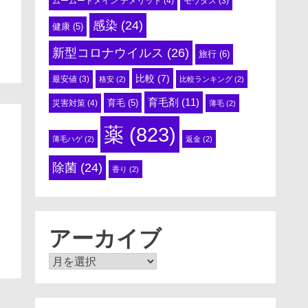
ムームードメイン デメリット
(4)
モウダス
(3)
感染
(24)
健康
(5)
新型コロナウイルス
(26)
旅行
(6)
比較
(7)
最安値
(3)
格安
(2)
比較ランキング
(2)
育毛剤
(11)
育毛
(5)
災害対策
(4)
薄毛
(2)
薬
(823)
薄毛ハゲ
(2)
返金
(2)
除菌
(24)
香り
(2)
アーカイブ
ア
ー
カ
イ