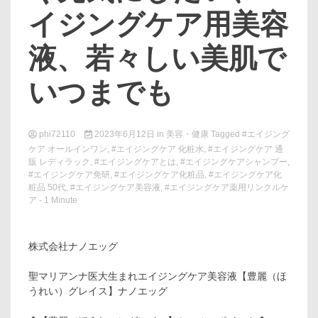
イジングケア用美容
液、若々しい美肌で
いつまでも
phi72110
2023年6月12日
in
美容・健康
Tagged
#エイジング
ケア オールインワン
,
#エイジングケア 化粧水
,
#エイジングケア 通
販 レディラック
,
#エイジングケアとは
,
#エイジングケアシャンプー
,
#エイジングケア免研
,
#エイジングケア化粧品
,
#エイジングケア化
粧品 50代
,
#エイジングケア美容液
,
#エイジングケア薬用リンクルケ
ア
- 1 Minute
株式会社ナノエッグ
聖マリアンナ医大生まれエイジングケア美容液【豊麗（ほ
うれい）グレイス】ナノエッグ