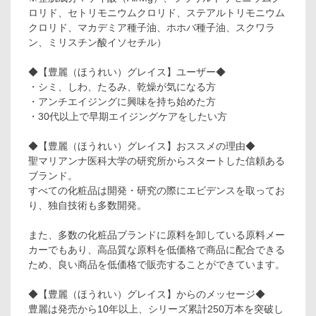
ロリド、セトリモニウムクロリド、ステアルトリモニウム
クロリド、マカデミア種子油、ホホバ種子油、スクワラ
ン、ミリスチン酸イソセチル）
◆【豊麗（ほうれい）グレイス】ユーザー◆
・シミ、しわ、たるみ、乾燥が気になる方
・アンチエイジングに興味を持ち始めた方
・30代以上で早期エイジングケアをしたい方
◆【豊麗（ほうれい）グレイス】おススメの理由◆
聖マリアンナ医科大学の研究所からスタートした信頼ある
ブランド。
すべての化粧品は開発・研究の際にエビデンスを取ってお
り、独自技術も多数開発。
また、多数の化粧品ブランドに原料を卸している原料メー
カーでもあり、高品質な原料を低価格で商品に配合できる
ため、良い商品を低価格で販売することができています。
◆【豊麗（ほうれい）グレイス】からのメッセージ◆
豊麗は発売から10年以上、シリーズ累計250万本を突破し