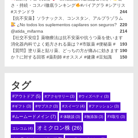
さ・持続・コスパ徹底ランキング
#バイアグラ #シアリス
#ステンドラ
244
【抗不安薬】ソラナックス、コンスタン、アルプラゾラム
¿No todos los suplementos capilares son seguros?
220
@atida_mifarma
214
【社交不安症】薬物療法は抗不安薬や抗うつ薬を使います
消化器内科でよく処方される薬は？#市販薬 #便秘薬 #
193
【質問】塗り薬と貼り薬、どっちの方が痛みに効きます
190
か？に対する回答 #薬剤師 #オススメ #健康 #豆知識
150
タグ
#アウトドア
(5)
#アクセサリー
(3)
#ウィズペティ
(3)
#スイーツ
(4)
#ギフト
(3)
#サブスク
(3)
#ファッション
(3)
#ムームードメイン
(7)
# 体験談
(3)
#無添加
(3)
FX取引
(3)
オミクロン株
(26)
エレコム
(4)