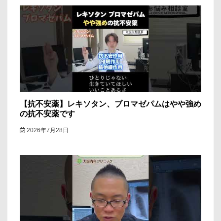
シ
ョ
ン
【抗不安薬】レキソタン、ブロマゼパムはやや強め
の抗不安薬です
2026年7月28日