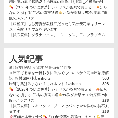
糖尿病の薬で膀胱炎？治療薬の副作用を解説_相模原内科
【2025年ついに解禁】シアリスが薬局で買える！
知ら
ないと損する“価格の真実”5選
#4位が衝撃 #ED治療薬 #市
販化 #シアリス
【双極症】もし芳賀が双極症だったら気分安定薬はリーマ
ス・炭酸リチウムを使います
【抗不安薬】ソラナックス、コンスタン、アルプラゾラム
人気記事
最も訪問者が多かった記事 10 件 (過去 28 日間)
血圧下げる薬を一日おきに飲んでもいいのか？高血圧治療解
説_相模原内科① #shorts
588
医師は薬は飲まない？これホント？#shorts
308
【2025年ついに解禁】シアリスが薬局で買える！
知ら
ないと損する“価格の真実”5選
#4位が衝撃 #ED治療薬 #市
販化 #シアリス
273
【抗不安薬】レキソタン、ブロマゼパムはやや強めの抗不安
薬です
268
医師が本音で比較
「ED治療薬の最強はこれだ！
硬