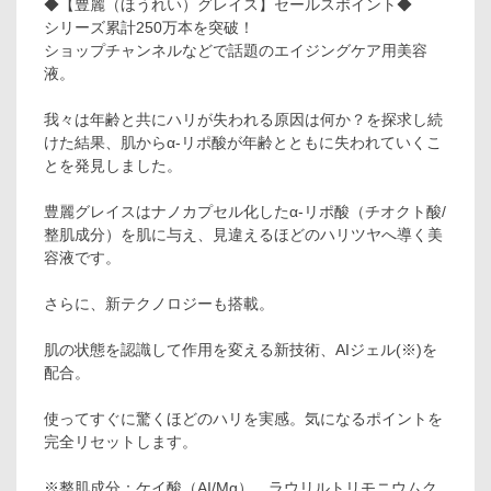
◆【豊麗（ほうれい）グレイス】セールスポイント◆
シリーズ累計250万本を突破！
ショップチャンネルなどで話題のエイジングケア用美容
液。
我々は年齢と共にハリが失われる原因は何か？を探求し続
けた結果、肌からα‐リポ酸が年齢とともに失われていくこ
とを発見しました。
豊麗グレイスはナノカプセル化したα-リポ酸（チオクト酸/
整肌成分）を肌に与え、見違えるほどのハリツヤへ導く美
容液です。
さらに、新テクノロジーも搭載。
肌の状態を認識して作用を変える新技術、AIジェル(※)を
配合。
使ってすぐに驚くほどのハリを実感。気になるポイントを
完全リセットします。
※整肌成分：ケイ酸（AI/Mg）、ラウリルトリモニウムク