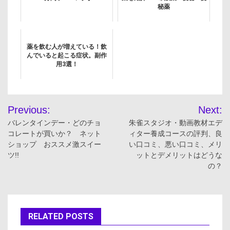
秘薬
薬を飲む人が増えている！飲
んでいると起こる症状。副作
用3選！
投
Previous:
Next:
稿
バレンタインデー・どのチョ
朱雀スタジオ・動画教材エデ
コレートが買いか？ ネット
ィター養成コースの評判、良
ナ
ショップ おススメ激スイー
い口コミ、悪い口コミ、メリ
ツ!!
ットとデメリットはどうな
ビ
の？
ゲ
ー
RELATED POSTS