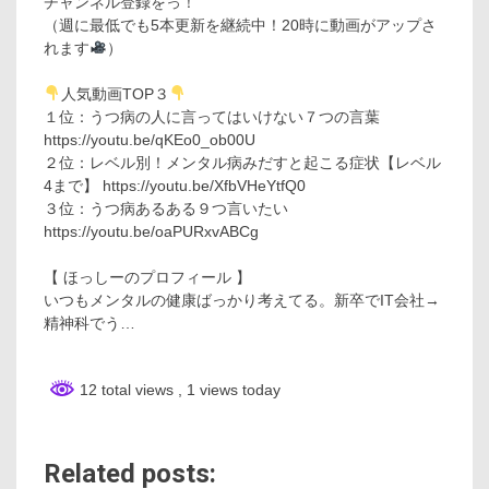
チャンネル登録をっ！
（週に最低でも5本更新を継続中！20時に動画がアップさ
れます
）
人気動画TOP３
１位：うつ病の人に言ってはいけない７つの言葉
https://youtu.be/qKEo0_ob00U
２位：レベル別！メンタル病みだすと起こる症状【レベル
4まで】 https://youtu.be/XfbVHeYtfQ0
３位：うつ病あるある９つ言いたい
https://youtu.be/oaPURxvABCg
【 ほっしーのプロフィール 】
いつもメンタルの健康ばっかり考えてる。新卒でIT会社→
精神科でう…
12 total views
, 1 views today
Related posts: