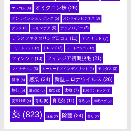
オミクロン株
(26)
エレコム
(4)
オンラインショッピング
(5)
オンラインビジネス
(3)
スキンケア
(6)
テクノロジー
(5)
グッズ
(3)
テラスファクタリング口コミ
(11)
デメリット
(7)
トリートメント
(2)
トレンド
(3)
ノートパソコン
(2)
フィンジア初期脱毛
(21)
フィンジア
(10)
ムームードメイン デメリット
(4)
マイナチュレ
(3)
モウダス
(3)
感染
(24)
新型コロナウイルス
(26)
健康
(5)
比較
(7)
旅行
(6)
最安値
(3)
格安
(2)
比較ランキング
(2)
育毛剤
(11)
育毛
(5)
災害対策
(4)
薄毛
(2)
薄毛ハゲ
(2)
薬
(823)
除菌
(24)
返金
(2)
香り
(2)