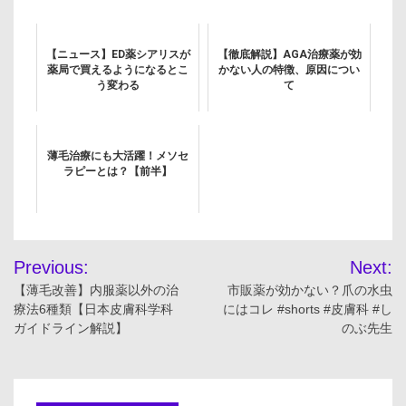
【ニュース】ED薬シアリスが
【徹底解説】AGA治療薬が効
薬局で買えるようになるとこ
かない人の特徴、原因につい
う変わる
て
薄毛治療にも大活躍！メソセ
ラピーとは？【前半】
投
Previous:
Next:
稿
【薄毛改善】内服薬以外の治
市販薬が効かない？爪の水虫
療法6種類【日本皮膚科学科
にはコレ #shorts #皮膚科 #し
ナ
ガイドライン解説】
のぶ先生
ビ
ゲ