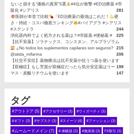
ないと損する“価格の真実”5選
#4位が衝撃 #ED治療薬 #市
販化 #シアリス
281
医師が本音で比較
「ED治療薬の最強はこれだ！
硬
さ・持続・コスパ徹底ランキング
#バイアグラ #シアリス
#ステンドラ
244
消化器内科でよく処方される薬は？#市販薬 #便秘薬 #
225
【抗不安薬】ソラナックス、コンスタン、アルプラゾラム
¿No todos los suplementos capilares son seguros?
215
@atida_mifarma
206
【社交不安症】薬物療法は抗不安薬や抗うつ薬を使います
【双極症】もし芳賀が双極症だったら気分安定薬はリー
199
マス・炭酸リチウムを使います
147
タグ
#アウトドア
(5)
#アクセサリー
(3)
#ウィズペティ
(3)
#スイーツ
(4)
#ギフト
(3)
#サブスク
(3)
#ファッション
(3)
#ムームードメイン
(7)
# 体験談
(3)
#無添加
(3)
FX取引
(3)