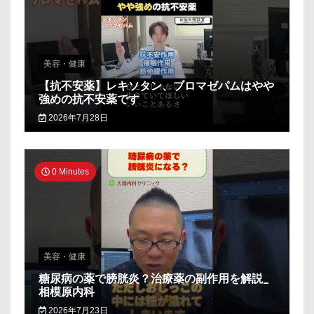
美容・健康
【抗不安薬】レキソタン、ブロマゼパムはやや
強めの抗不安薬です
2026年7月28日
0 Minutes
美容・健康
糖尿病の薬で膀胱炎？治療薬の副作用を解説_
相模原内科
2026年7月23日