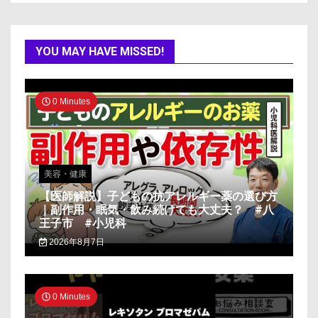
YOU MAY HAVE MISSED!
0 Minutes
美容・健康
【医師解説】子どもの抗アレルギー薬の選び方
｜副作用・眠気・飲み続けても大丈夫？ #八
王子市 #小児科
2026年8月7日
0 Minutes