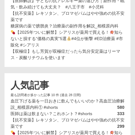
【医師解説】子どもの抗アレルギー薬の選び方｜副作用・眠
気・飲み続けても大丈夫？ #八王子市 #小児科
【抗不安薬】レキソタン、ブロマゼパムはやや強めの抗不安
薬です
糖尿病の薬で膀胱炎？治療薬の副作用を解説_相模原内科
【2025年ついに解禁】シアリスが薬局で買える！
知ら
ないと損する“価格の真実”5選
#4位が衝撃 #ED治療薬 #市
販化 #シアリス
【双極症】もし芳賀が双極症だったら気分安定薬はリーマ
ス・炭酸リチウムを使います
人気記事
最も訪問者が多かった記事 10 件 (過去 28 日間)
血圧下げる薬を一日おきに飲んでもいいのか？高血圧治療解
説_相模原内科① #shorts
580
医師は薬は飲まない？これホント？#shorts
333
【抗不安薬】レキソタン、ブロマゼパムはやや強めの抗不安
薬です
299
【2025年ついに解禁】シアリスが薬局で買える！
知ら