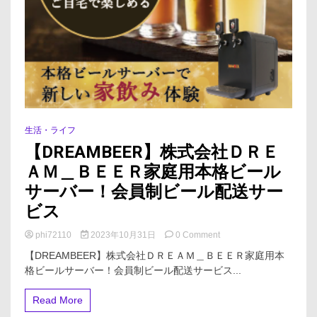
学
科
ガ
イ
ド
ラ
イ
ン
解
説】
生活・ライフ
【DREAMBEER】株式会社ＤＲＥ
ＡＭ＿ＢＥＥＲ家庭用本格ビール
サーバー！会員制ビール配送サー
ビス
on
phi72110
2023年10月31日
0 Comment
【DREAMBEER】
【DREAMBEER】株式会社ＤＲＥＡＭ＿ＢＥＥＲ家庭用本
株
格ビールサーバー！会員制ビール配送サービス...
式
会
社
Read More
Ｄ