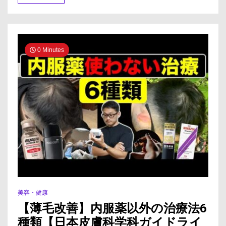
在
ま
で
の
薬
0 Minutes
を
紹
介
し
ま
す！
#Shorts
美容・健康
【薄毛改善】内服薬以外の治療法6
種類【日本皮膚科学科ガイドライ