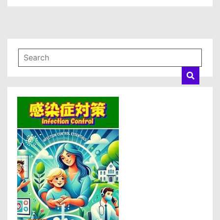
Ｒ
Ｅ
Ａ
Ｍ
＿
Ｂ
Ｅ
Ｅ
Ｒ
家
庭
用
本
格
ビ
ー
ル
サ
ー
バ
ー！
会
員
制
ビ