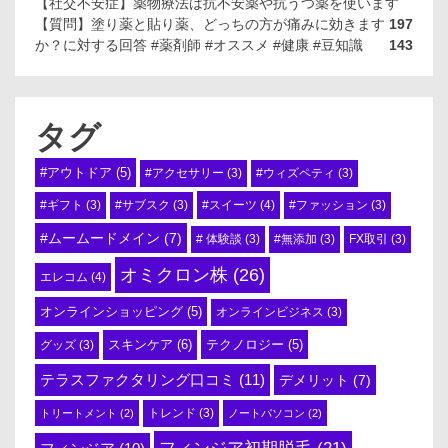
【社交不安症】薬物療法は抗不安薬や抗うつ薬を使います
【質問】塗り薬と貼り薬、どっちの方が痛みに効きます
197
か？に対する回答 #薬剤師 #オススメ #健康 #豆知識
143
タグ
#アウトドア
(5)
#アクセサリー
(3)
#ウィズペティ
(3)
#スイーツ
(4)
#ギフト
(3)
#サブスク
(3)
#ファッション
(3)
#ムームードメイン
(7)
# 体験談
(3)
#無添加
(3)
FX取引
(3)
オミクロン株
(26)
エレコム
(4)
オンラインショッピング
(5)
オンラインビジネス
(3)
スキンケア
(6)
テクノロジー
(5)
グッズ
(3)
テラスファクタリング口コミ
(11)
デメリット
(7)
トリートメント
(2)
トレンド
(3)
ノートパソコン
(2)
フィンジア初期脱毛
(21)