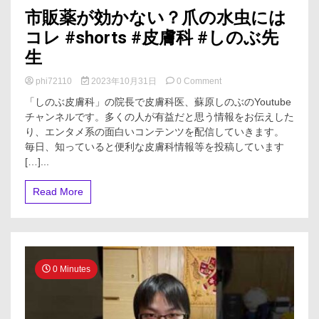
誌・
市販薬が効かない？爪の水虫には
マ
コレ #shorts #皮膚科 #しのぶ先
ン
ガ
生
が
読
on
phi72110
2023年10月31日
0 Comment
み
市
放
「しのぶ皮膚科」の院長で皮膚科医、蘇原しのぶのYoutube
販
題
チャンネルです。多くの人が有益だと思う情報をお伝えした
薬
り、エンタメ系の面白いコンテンツを配信していきます。
が
効
毎日、知っていると便利な皮膚科情報等を投稿しています
か
[…]...
な
い？
Read More
爪
の
水
虫
に
は
0 Minutes
コ
レ
#shorts
#