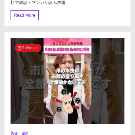
料で雑誌・マンガが読み放題...
ク
放
題】
Read More
株
式
会
社
ビ
ュ
0 Minutes
ー
ン
[電
子
書
籍
読
み
放
題]
初
月
無
料
で
美容・健康
雑