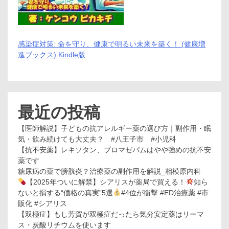
ー
ル
配
送
サ
感染症対策: 命を守り、健康で明るい未来を築く！ (健康増
ー
進ブックス) Kindle版
ビ
ス
最近の投稿
【医師解説】子どもの抗アレルギー薬の選び方｜副作用・眠
気・飲み続けても大丈夫？ #八王子市 #小児科
【抗不安薬】レキソタン、ブロマゼパムはやや強めの抗不安
薬です
糖尿病の薬で膀胱炎？治療薬の副作用を解説_相模原内科
【2025年ついに解禁】シアリスが薬局で買える！
知ら
ないと損する“価格の真実”5選
#4位が衝撃 #ED治療薬 #市
販化 #シアリス
【双極症】もし芳賀が双極症だったら気分安定薬はリーマ
ス・炭酸リチウムを使います