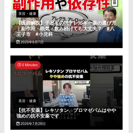
美容・健康
【医師解説】子どもの抗アレルギー薬の選び方
｜副作用・眠気・飲み続けても大丈夫？ #八
王子市 #小児科
2026年8月7日
0 Minutes
美容・健康
【抗不安薬】レキソタン、ブロマゼパムはやや
強めの抗不安薬です
2026年7月28日