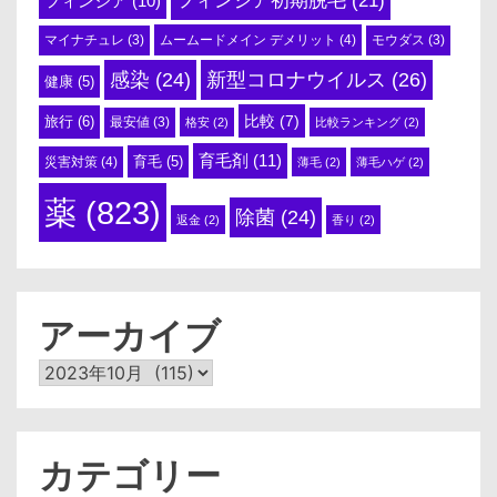
フィンジア
(10)
ムームードメイン デメリット
(4)
マイナチュレ
(3)
モウダス
(3)
感染
(24)
新型コロナウイルス
(26)
健康
(5)
比較
(7)
旅行
(6)
最安値
(3)
格安
(2)
比較ランキング
(2)
育毛剤
(11)
育毛
(5)
災害対策
(4)
薄毛
(2)
薄毛ハゲ
(2)
薬
(823)
除菌
(24)
返金
(2)
香り
(2)
アーカイブ
ア
ー
カ
イ
ブ
カテゴリー