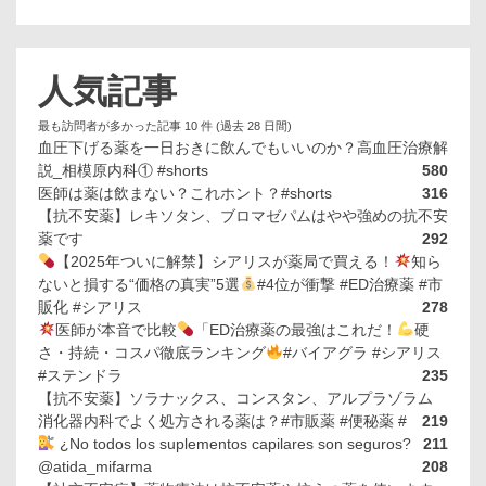
人気記事
最も訪問者が多かった記事 10 件 (過去 28 日間)
血圧下げる薬を一日おきに飲んでもいいのか？高血圧治療解
説_相模原内科① #shorts
580
医師は薬は飲まない？これホント？#shorts
316
【抗不安薬】レキソタン、ブロマゼパムはやや強めの抗不安
薬です
292
【2025年ついに解禁】シアリスが薬局で買える！
知ら
ないと損する“価格の真実”5選
#4位が衝撃 #ED治療薬 #市
販化 #シアリス
278
医師が本音で比較
「ED治療薬の最強はこれだ！
硬
さ・持続・コスパ徹底ランキング
#バイアグラ #シアリス
#ステンドラ
235
【抗不安薬】ソラナックス、コンスタン、アルプラゾラム
消化器内科でよく処方される薬は？#市販薬 #便秘薬 #
219
¿No todos los suplementos capilares son seguros?
211
@atida_mifarma
208