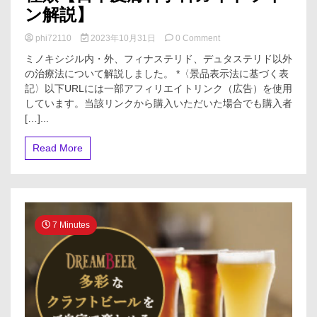
ン解説】
on
phi72110
2023年10月31日
0 Comment
【薄
ミノキシジル内・外、フィナステリド、デュタステリド以外
毛
の治療法について解説しました。 *〈景品表示法に基づく表
改
記〉以下URLには一部アフィリエイトリンク（広告）を使用
善】
内
しています。当該リンクから購入いただいた場合でも購入者
服
[…]...
薬
以
Read More
外
の
治
療
法
6
7 Minutes
種
類
【日
本
皮
膚
科