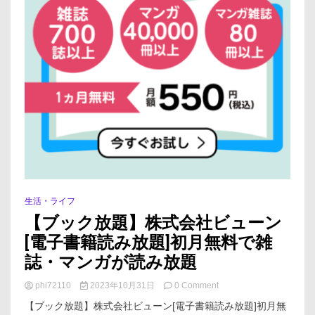
生活・ライフ
【ブック放題】株式会社ビューン
[電子書籍読み放題]初月無料で雑
誌・マンガが読み放題
on
phi72110
2023年10月31日
0 Comment
【ブ
【ブック放題】株式会社ビューン[電子書籍読み放題]初月無
ッ