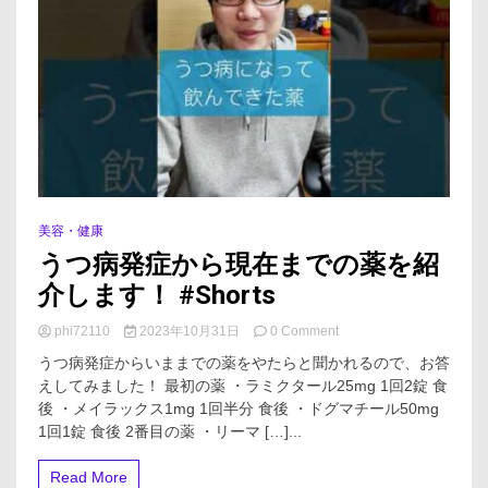
皮
膚
科
#
し
の
ぶ
先
生
美容・健康
うつ病発症から現在までの薬を紹
介します！ #Shorts
on
phi72110
2023年10月31日
0 Comment
う
うつ病発症からいままでの薬をやたらと聞かれるので、お答
つ
えしてみました！ 最初の薬 ・ラミクタール25mg 1回2錠 食
病
後 ・メイラックス1mg 1回半分 食後 ・ドグマチール50mg
発
症
1回1錠 食後 2番目の薬 ・リーマ […]...
か
ら
Read More
現