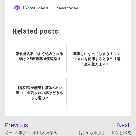
16 total views
, 1 views today
Related posts:
消化器内科でよく処方される
薬漬けになってしまう？マン
薬は？#市販薬 #便秘薬 #
ジャロを使用するときの注意
点を教えます！
【薬剤師が解説】液体ムヒの
違い！虫刺されの薬はどうや
って選ぶ？
投
Previous:
Next:
稿
花王 四季折々 薬用入浴剤セ
【おうち薬膳】ゴボウと豚肉