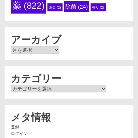
薬
(822)
除菌
(24)
返金
(2)
香り
(2)
アーカイブ
ア
ー
カ
イ
ブ
カテゴリー
カ
テ
ゴ
リ
ー
メタ情報
登録
ログイン