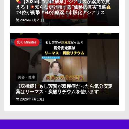
【2025年ついに解禁】シアリスが薬局で買
える！
知らないと損する“価格の真実”5選
#4位が衝撃 #ED治療薬 #市販化 #シアリス
2026年7月21日
0 Minutes
美容・健康
【双極症】もし芳賀が双極症だったら気分安定
薬はリーマス・炭酸リチウムを使います
2026年7月13日