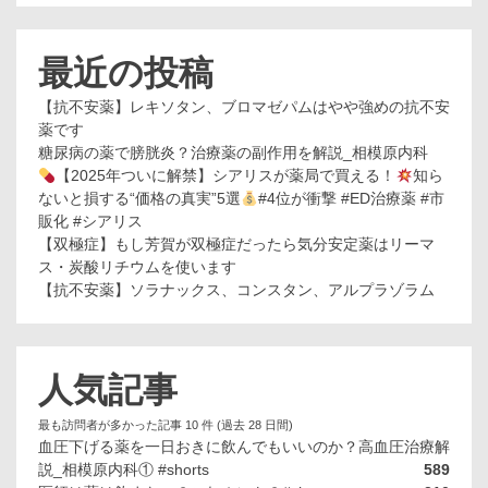
最近の投稿
【抗不安薬】レキソタン、ブロマゼパムはやや強めの抗不安
薬です
糖尿病の薬で膀胱炎？治療薬の副作用を解説_相模原内科
【2025年ついに解禁】シアリスが薬局で買える！
知ら
ないと損する“価格の真実”5選
#4位が衝撃 #ED治療薬 #市
販化 #シアリス
【双極症】もし芳賀が双極症だったら気分安定薬はリーマ
ス・炭酸リチウムを使います
【抗不安薬】ソラナックス、コンスタン、アルプラゾラム
人気記事
最も訪問者が多かった記事 10 件 (過去 28 日間)
血圧下げる薬を一日おきに飲んでもいいのか？高血圧治療解
説_相模原内科① #shorts
589