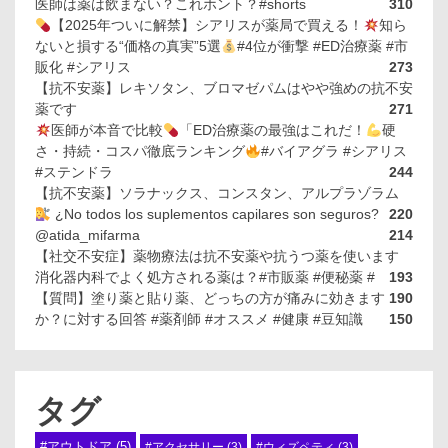
医師は薬は飲まない？これホント？#shorts
310
【2025年ついに解禁】シアリスが薬局で買える！
知ら
ないと損する“価格の真実”5選
#4位が衝撃 #ED治療薬 #市
販化 #シアリス
273
【抗不安薬】レキソタン、ブロマゼパムはやや強めの抗不安
薬です
271
医師が本音で比較
「ED治療薬の最強はこれだ！
硬
さ・持続・コスパ徹底ランキング
#バイアグラ #シアリス
#ステンドラ
244
【抗不安薬】ソラナックス、コンスタン、アルプラゾラム
¿No todos los suplementos capilares son seguros?
220
@atida_mifarma
214
【社交不安症】薬物療法は抗不安薬や抗うつ薬を使います
消化器内科でよく処方される薬は？#市販薬 #便秘薬 #
193
【質問】塗り薬と貼り薬、どっちの方が痛みに効きます
190
か？に対する回答 #薬剤師 #オススメ #健康 #豆知識
150
タグ
#アウトドア
(5)
#アクセサリー
(3)
#ウィズペティ
(3)