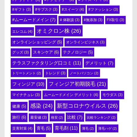
#スイーツ
(4)
#ギフト
(3)
#サブスク
(3)
#ファッション
(3)
#ムームードメイン
(7)
# 体験談
(3)
#無添加
(3)
FX取引
(3)
オミクロン株
(26)
エレコム
(4)
オンラインショッピング
(5)
オンラインビジネス
(3)
スキンケア
(6)
テクノロジー
(5)
グッズ
(3)
テラスファクタリング口コミ
(11)
デメリット
(7)
トリートメント
(2)
トレンド
(3)
ノートパソコン
(2)
フィンジア初期脱毛
(21)
フィンジア
(10)
ムームードメイン デメリット
(4)
マイナチュレ
(3)
モウダス
(3)
感染
(24)
新型コロナウイルス
(26)
健康
(5)
比較
(7)
旅行
(6)
最安値
(3)
格安
(2)
比較ランキング
(2)
育毛剤
(11)
育毛
(5)
災害対策
(4)
薄毛
(2)
薄毛ハゲ
(2)