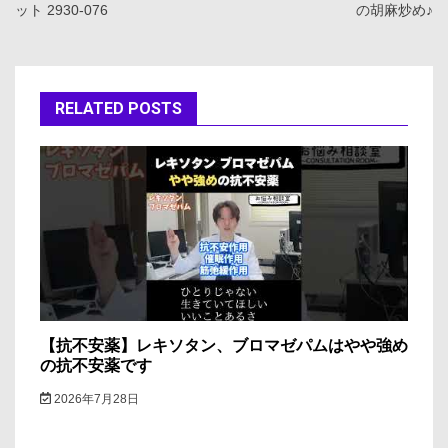
ット 2930-076
の胡麻炒め♪
ナ
ビ
ゲ
RELATED POSTS
ー
シ
ョ
ン
【抗不安薬】レキソタン、ブロマゼパムはやや強め
の抗不安薬です
2026年7月28日