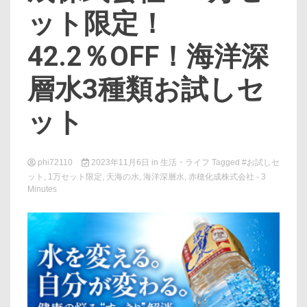
ット限定！
42.2％OFF！海洋深
層水3種類お試しセ
ット
phi72110
2023年11月6日
in
生活・ライフ
Tagged
#お試しセ
ット
,
1万セット限定
,
天海の水
,
海洋深層水
,
赤穂化成株式会社
- 3
Minutes