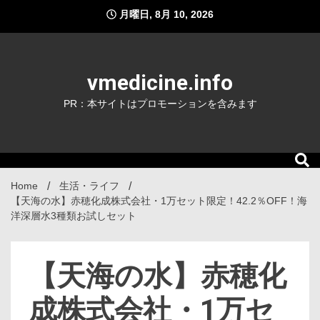
Skip
月曜日, 8月 10, 2026
to
content
vmedicine.info
PR：本サイトはプロモーションを含みます
Home
生活・ライフ
【天海の水】赤穂化成株式会社・1万セット限定！42.2％OFF！海
洋深層水3種類お試しセット
【天海の水】赤穂化
成株式会社・1万セ