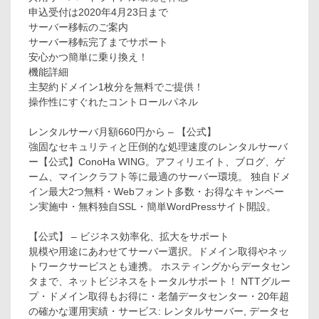
申込受付は2020年4月23日まで
サーバー移転のご案内
サーバー移転完了までサポート
安心かつ簡単に乗り換え！
機能詳細
主契約ドメイン1枚分を無料でご提供！
操作性にすぐれたコントロールパネル
レンタルサーバ月額660円から – 【公式】
強固なセキュリティと圧倒的な処理速度のレンタルサーバ
ー【公式】ConoHa WING。アフィリエイト、ブログ、ゲ
ーム、マインクラフト等に最適のサーバー環境。 独自ドメ
イン最大2つ無料・Webフォント多数・お得なキャンペー
ン実施中・無料独自SSL・簡単WordPressサイト開設。
【公式】 – ビジネス効率化、拡大をサポート
規模や用途にあわせてサーバー選択。ドメイン取得やネッ
トワークサービスとも連携。 ホスティングからデータセン
タまで、ネットビジネスをトータルサポート！ NTTグルー
プ・ドメイン取得もお得に・老舗データセンター・20年超
の確かな運用実績・サービス: レンタルサーバー, データセ