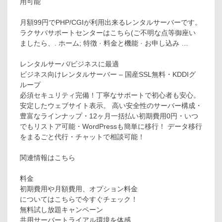
用可能
月額99円でPHP/CGIが利用出来るレンタルサーバーです。
ラクサバサポートセンターはこちら(ご不明な点等御座い
ましたら、. ホーム; 特徴 · 料金と機能 · お申し込み …
レンタルサーバ/ビジネスに最適
ビジネス向けレンタルサーバー – 国産SSL無料・KDDIグ
ループ
必須セキュリティ完備！丁寧なサポートで初心者も安心。
安定したウェブサイト表示。 高い安全性のサーバー構成・
豊富なラインナップ・12ヶ月一括払い初期費用0円・いつ
でもリストア可能・WordPressも簡単に移行！ データ移行
をまるごと代行・チャットで相談可能！
関連情報はこちら
料金
初期費用や月額費用、オプション料金
についてはこちらで今すぐチェック！
無料試し放題キャンペーン
共用サーバートライアル環境を体感