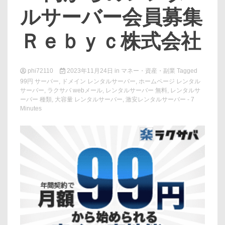
ルサーバー会員募集
Ｒｅｂｙｃ株式会社
phi72110
2023年11月24日
in
マネー・資産・副業
Tagged
99円 サーバー
,
ドメイン レンタルサーバー
,
ホームページ レンタル
サーバー
,
ラクサバ webメール
,
レンタルサーバー 無料
,
レンタルサ
ーバー 種類
,
大容量 レンタルサーバー
,
激安レンタルサーバー
- 7
Minutes