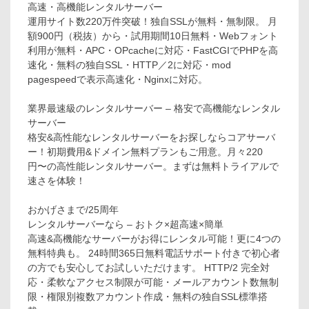
高速・高機能レンタルサーバー
運用サイト数220万件突破！独自SSLが無料・無制限。 月
額900円（税抜）から・試用期間10日無料・Webフォント
利用が無料・APC・OPcacheに対応・FastCGIでPHPを高
速化・無料の独自SSL・HTTP／2に対応・mod
pagespeedで表示高速化・Nginxに対応。
業界最速級のレンタルサーバー – 格安で高機能なレンタル
サーバー
格安&高性能なレンタルサーバーをお探しならコアサーバ
ー！初期費用&ドメイン無料プランもご用意。月々220
円〜の高性能レンタルサーバー。まずは無料トライアルで
速さを体験！
おかげさまで/25周年
レンタルサーバーなら – おトク×超高速×簡単
高速&高機能なサーバーがお得にレンタル可能！更に4つの
無料特典も。 24時間365日無料電話サポート付きで初心者
の方でも安心してお試しいただけます。 HTTP/2 完全対
応・柔軟なアクセス制限が可能・メールアカウント数無制
限・権限別複数アカウント作成・無料の独自SSL標準搭