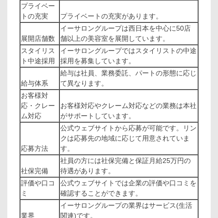
プライベー
トの充実
プライベートの充実があります。
イーサロングループは西日本を中心に50店
展開店舗数
舗以上の美容室を展開しています。
スタイリス
イーサロングループではスタイリストの中途
ト中途採用
採用を募集しています。
給与は社員、業務委託、パートの形態に応じ
給与体系
て異なります。
お客様対
応・クレー
お客様対応やクレーム対応などの業務は本社
ム対応
がサポートしています。
公式ウェブサイトから応募が可能です。リン
クは応募先の地域に応じて用意されていま
応募方法
す。
社員の方には社保完備と保証月給25万円の
社保完備
待遇があります。
評価や口コ
公式ウェブサイトでは企業の評価や口コミを
ミ
確認することができます。
イーサロングループの業界はサービス(生活
業界
関連)です。