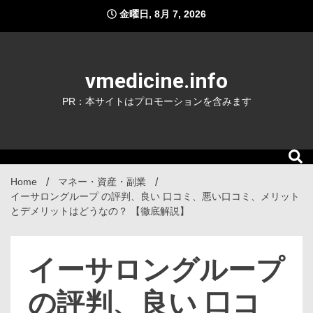
Skip
金曜日, 8月 7, 2026
to
content
vmedicine.info
PR：本サイトはプロモーションを含みます
Home
マネー・資産・副業
イーサロングループ の評判、良い 口コミ、悪い口コミ、メリット
とデメリットはどうなの？ 【徹底解説】
イーサロングループ
の評判、良い 口コ