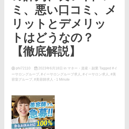
ミ、悪い口コミ、メ
リットとデメリッ
トはどうなの？
【徹底解説】
phi72110
2023年6月18日
in
マネー・資産・副業
Tagged
#イ
ーサロングループ
,
#イーサロングループ求人
,
#イーサロン求人
,
#美
容室グループ
,
#美容師求人
- 1 Minute