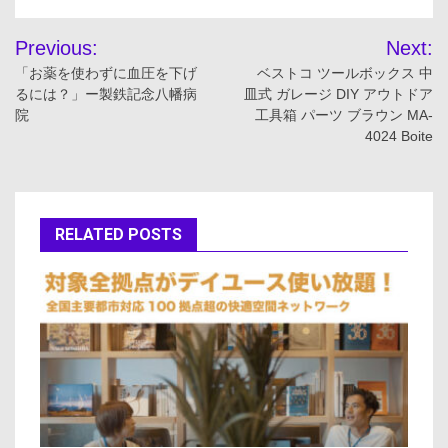
投
Previous:
Next:
稿
「お薬を使わずに血圧を下げ
ベストコ ツールボックス 中
るには？」ー製鉄記念八幡病
皿式 ガレージ DIY アウトドア
ナ
院
工具箱 パーツ ブラウン MA-
4024 Boite
ビ
ゲ
ー
RELATED POSTS
シ
ョ
ン