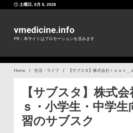
Skip
土曜日, 8月 8, 2026
to
content
vmedicine.info
PR：本サイトはプロモーションを含みます
Home
生活・ライフ
【サブスタ】株式会社ｌｅａｎ＿
【サブスタ】株式会
ｓ・小学生・中学生
習のサブスク