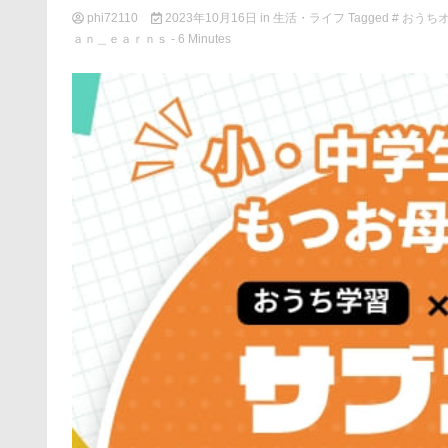
phi72110
2023年10月16日
in
生活・ライフ
Tagged
# おうち
ａｎ＿ｅａｒｎｓ
- 6 Minutes