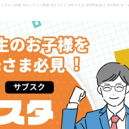
オンライン学習
,
#オンライン学習
,
#サブスク
,
#サブスタ
,
#中学生向け
,
#小学生
,
#ｌ