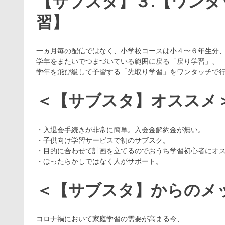
【サブスタ】３.【ワン
習】
一ヵ月毎の配信ではなく、小学校コースは小４〜６年生分
学年をまたいでつまづいている範囲に戻る「戻り学習」、
学年を飛び級して予習する「先取り学習」をワンタッチで
＜【サブスタ】オススメ
・入退会手続きが非常に簡単。入会金解約金が無い。
・子供向け学習サービスで初のサブスク。
・目的に合わせて計画を立てるのでおうち学習初心者にオ
・ほったらかしではなく人がサポート。
＜【サブスタ】からのメ
コロナ禍において家庭学習の需要が高まる今、