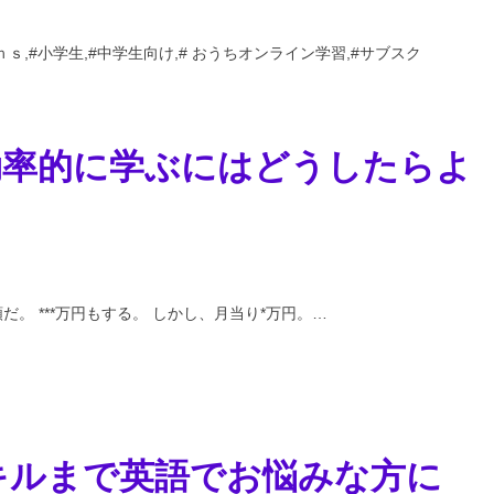
ｎｓ,#小学生,#中学生向け,# おうちオンライン学習,#サブスク
効率的に学ぶにはどうしたらよ
。 ***万円もする。 しかし、月当り*万円。…
キルまで英語でお悩みな方に