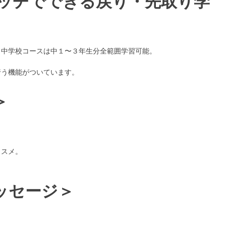
タッチでできる戻り・先取り学
、中学校コースは中１〜３年生分全範囲学習可能。
行う機能がついています。
＞
ススメ。
ッセージ＞