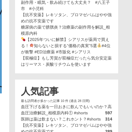
副作用・眠気・飲み続けても大丈夫？ #八王子
市 #小児科
【抗不安薬】レキソタン、ブロマゼパムはやや強
めの抗不安薬です
糖尿病の薬で膀胱炎？治療薬の副作用を解説_相
模原内科
【2025年ついに解禁】シアリスが薬局で買え
る！
知らないと損する“価格の真実”5選
#4位
が衝撃 #ED治療薬 #市販化 #シアリス
【双極症】もし芳賀が双極症だったら気分安定薬
はリーマス・炭酸リチウムを使います
人気記事
最も訪問者が多かった記事 10 件 (過去 28 日間)
血圧下げる薬を一日おきに飲んでもいいのか？高
血圧治療解説_相模原内科① #shorts
597
医師は薬は飲まない？これホント？#shorts
314
【抗不安薬】レキソタン、ブロマゼパムはやや強
めの抗不安薬です
289