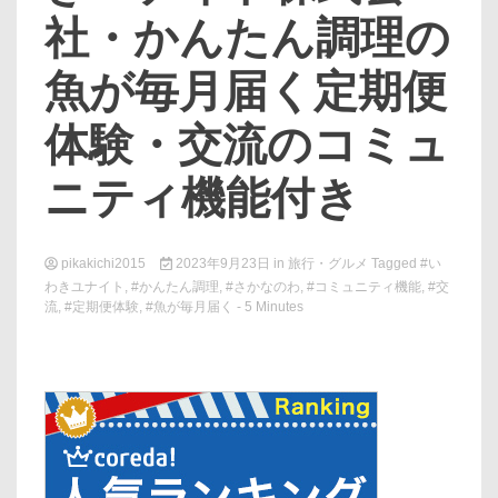
社・かんたん調理の
魚が毎月届く定期便
体験・交流のコミュ
ニティ機能付き
pikakichi2015
2023年9月23日
in
旅行・グルメ
Tagged
#い
わきユナイト
,
#かんたん調理
,
#さかなのわ
,
#コミュニティ機能
,
#交
流
,
#定期便体験
,
#魚が毎月届く
- 5 Minutes