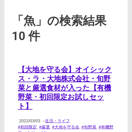
「魚」の検索結果
10 件
【大地を守る会】オイシック
ス・ラ・大地株式会社・旬野
菜と厳選食材が入った【有機
野菜・初回限定お試しセッ
ト】
2022/03/03
–
生活・ライフ
#初回限定
,
#厳選
,
#大地を守る会
,
#旬野菜
,
#有機野