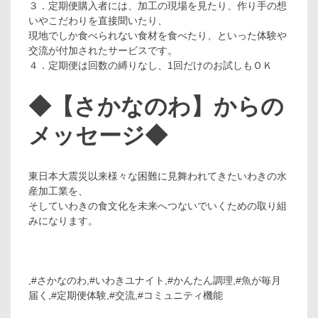
３．定期便購入者には、加工の現場を見たり、作り手の想
いやこだわりを直接聞いたり、
現地でしか食べられない食材を食べたり、といった体験や
交流が付加されたサービスです。
４．定期便は回数の縛りなし、1回だけのお試しもＯＫ
◆【さかなのわ】からの
メッセージ◆
東日本大震災以来様々な困難に見舞われてきたいわきの水
産加工業を、
そしていわきの食文化を未来へつないでいくための取り組
みになります。
,#さかなのわ,#いわきユナイト,#かんたん調理,#魚が毎月
届く,#定期便体験,#交流,#コミュニティ機能