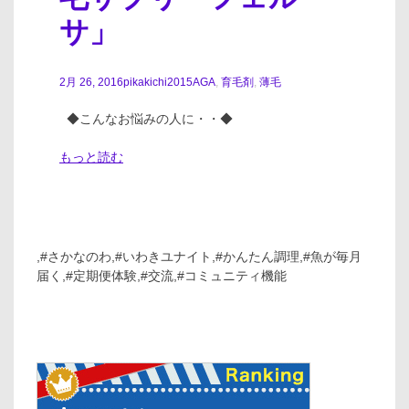
サ」
2月 26, 2016
pikakichi2015
AGA
,
育毛剤
,
薄毛
◆こんなお悩みの人に・・◆
もっと読む
,#さかなのわ,#いわきユナイト,#かんたん調理,#魚が毎月
届く,#定期便体験,#交流,#コミュニティ機能