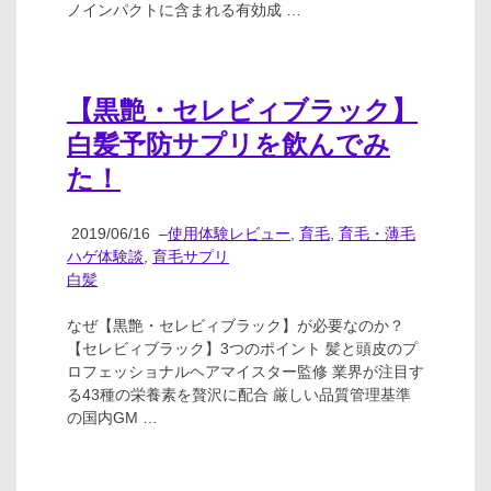
ノインパクトに含まれる有効成 …
【黒艶・セレビィブラック】
白髪予防サプリを飲んでみ
た！
2019/06/16
–
使用体験レビュー
,
育毛
,
育毛・薄毛
ハゲ体験談
,
育毛サプリ
白髪
なぜ【黒艶・セレビィブラック】が必要なのか？
【セレビィブラック】3つのポイント 髪と頭皮のプ
ロフェッショナルヘアマイスター監修 業界が注目す
る43種の栄養素を贅沢に配合 厳しい品質管理基準
の国内GM …