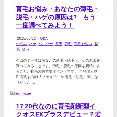
育毛お悩み・あなたの薄毛・
脱毛・ハゲの原因は? もう
一度調べてみよう！
2015/08/22
–
Q&A
お悩み
,
ハゲ
,
ペルソナ
,
原因
,
育毛
,
育毛お悩み
,
脱
毛
,
薄毛
今回のテーマはあなたの薄毛・脱毛・ハゲの原因を
調べてみることです。薄毛・脱毛の原因を明確にす
ることが育毛の最重要ポイントです。 ＊登場人物
P: 育毛お助け人ピカキチ、A: 薄毛・脱毛に気にな
りだした …
17 20代なのに育毛剤新型イ
クオスEXプラスデビュー？若