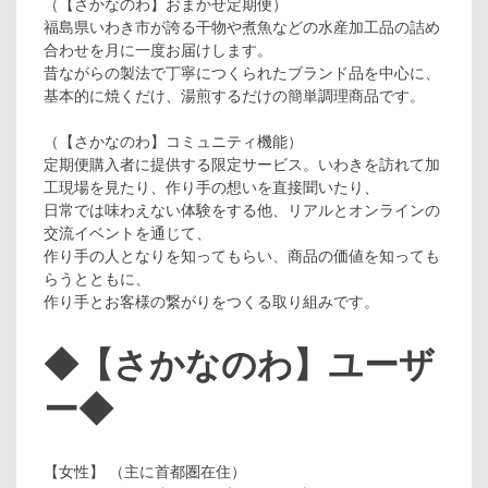
（【さかなのわ】おまかせ定期便）
福島県いわき市が誇る干物や煮魚などの水産加工品の詰め
合わせを月に一度お届けします。
昔ながらの製法で丁寧につくられたブランド品を中心に、
基本的に焼くだけ、湯煎するだけの簡単調理商品です。
（【さかなのわ】コミュニティ機能）
定期便購入者に提供する限定サービス。いわきを訪れて加
工現場を見たり、作り手の想いを直接聞いたり、
日常では味わえない体験をする他、リアルとオンラインの
交流イベントを通じて、
作り手の人となりを知ってもらい、商品の価値を知っても
らうとともに、
作り手とお客様の繋がりをつくる取り組みです。
◆【さかなのわ】ユーザ
ー◆
【女性】 （主に首都圏在住）