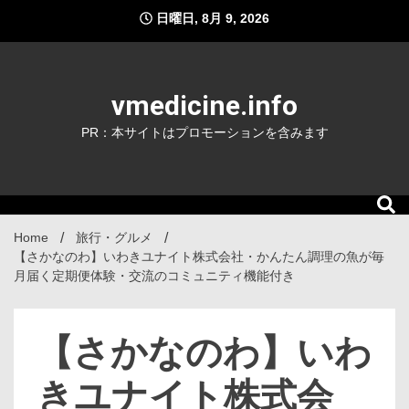
Skip
日曜日, 8月 9, 2026
to
content
vmedicine.info
PR：本サイトはプロモーションを含みます
Home
旅行・グルメ
【さかなのわ】いわきユナイト株式会社・かんたん調理の魚が毎
月届く定期便体験・交流のコミュニティ機能付き
【さかなのわ】いわ
きユナイト株式会