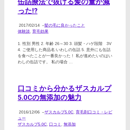
缶詰療法で抜ける髪の量が減
った!?
2017/02/14
–
髪の毛に良かったこと
体験談
,
育毛効果
1. 性別 男性 2. 年齢 26～30 3. 頭髪・ハゲ段階 3V
4. ご使用した商品名:いわしの缶詰 5. 意外にも缶詰
を食べたことが一番良かった！ 私が進めたいのはい
わしの缶詰です。 私の場合 …
口コミから分かるザスカルプ
5.0Cの無添加の魅力
2016/12/06
–
ザスカルプ5.0C
,
育毛剤口コミ・レビ
ュー
ザスカルプ5.0C
,
口コミ
,
無添加