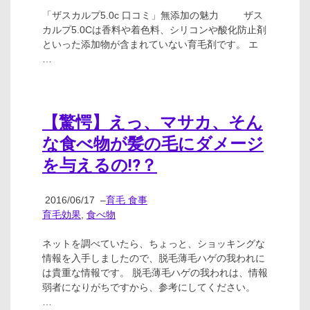
「ザスカルプ5.0c 口コミ」無添加の魅力 ザス
カルプ5.0Cは香料や着色料、シリコンや酸化防止剤
といった添加物が含まれていない育毛剤です。 エ
…
【驚愕】えっ、マサカ、そん
な食べ物が髪の毛にダメージ
を与えるの!?？
2016/06/17
–
育毛 食事
育毛効果
,
食べ物
ネットを調べていたら、ちょっと、ショッキングな
情報を入手しましたので、脱毛薄毛ハゲの我われに
は貴重な情報です。 脱毛薄毛ハゲの我われは、情報
弱者になりがちですから、参考にしてください。
…