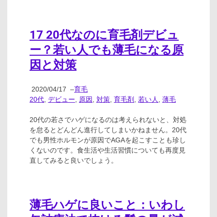
17 20代なのに育毛剤デビュ
ー？若い人でも薄毛になる原
因と対策
2020/04/17
–
育毛
20代
,
デビュー
,
原因
,
対策
,
育毛剤
,
若い人
,
薄毛
20代の若さでハゲになるのは考えられないと、対処
を怠るとどんどん進行してしまいかねません。20代
でも男性ホルモンが原因でAGAを起こすことも珍し
くないのです。食生活や生活習慣についても再度見
直してみると良いでしょう。
薄毛ハゲに良いこと：いわし