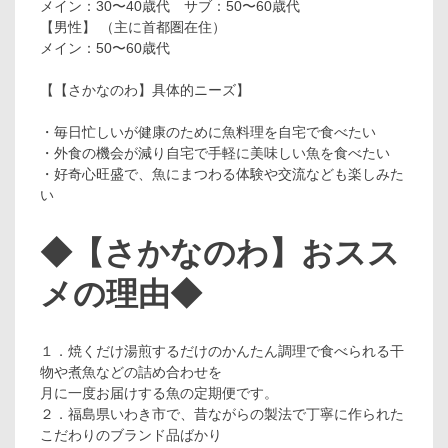
メイン：30〜40歳代 サブ：50〜60歳代
【男性】 （主に首都圏在住）
メイン：50〜60歳代
【【さかなのわ】具体的ニーズ】
・毎日忙しいが健康のために魚料理を自宅で食べたい
・外食の機会が減り自宅で手軽に美味しい魚を食べたい
・好奇心旺盛で、魚にまつわる体験や交流なども楽しみた
い
◆【さかなのわ】おスス
メの理由◆
１．焼くだけ湯煎するだけのかんたん調理で食べられる干
物や煮魚などの詰め合わせを
月に一度お届けする魚の定期便です。
２．福島県いわき市で、昔ながらの製法で丁寧に作られた
こだわりのブランド品ばかり