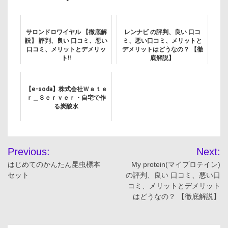
サロンドロワイヤル 【徹底解
レンナビ の評判、良い 口コ
説】 評判、良い 口コミ、悪い
ミ、悪い口コミ、メリットと
口コミ、メリットとデメリッ
デメリットはどうなの？ 【徹
ト!!
底解説】
【e-soda】株式会社Ｗａｔｅ
ｒ＿Ｓｅｒｖｅｒ・自宅で作
る炭酸水
投
Previous:
Next:
稿
はじめてのかんたん昆虫標本
My protein(マイプロテイン)
セット
の評判、良い 口コミ、悪い口
ナ
コミ、メリットとデメリット
はどうなの？ 【徹底解説】
ビ