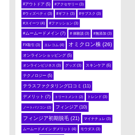
#アウトドア
(5)
#アクセサリー
(3)
#ウィズペティ
(3)
#ギフト
(3)
#サブスク
(3)
#スイーツ
(4)
#ファッション
(3)
#ムームードメイン
(7)
# 体験談
(3)
#無添加
(3)
オミクロン株
(26)
エレコム
(4)
FX取引
(3)
オンラインショッピング
(5)
スキンケア
(6)
オンラインビジネス
(3)
グッズ
(3)
テクノロジー
(5)
テラスファクタリング口コミ
(11)
デメリット
(7)
トリートメント
(2)
トレンド
(3)
フィンジア
(10)
ノートパソコン
(2)
フィンジア初期脱毛
(21)
マイナチュレ
(3)
ムームードメイン デメリット
(4)
モウダス
(3)