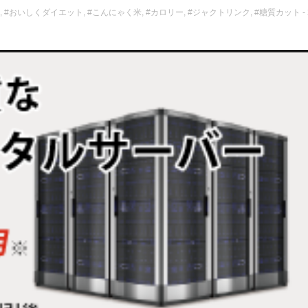
,
#おいしくダイエット
,
#こんにゃく米
,
#カロリー
,
#ジャクトリンク
,
#糖質カット
-