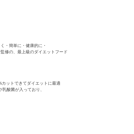
しく・簡単に・健康的に・
士監修の、最上級のダイエットフード
0%カットできてダイエットに最適
素や乳酸菌が入っており、