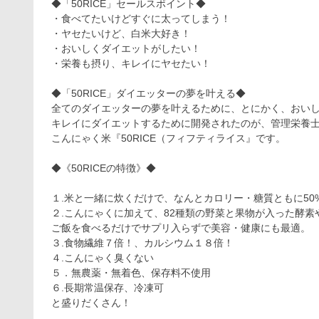
◆「50RICE」セールスポイント◆
・食べてたいけどすぐに太ってしまう！
・ヤセたいけど、白米大好き！
・おいしくダイエットがしたい！
・栄養も摂り、キレイにヤセたい！
◆「50RICE」ダイエッターの夢を叶える◆
全てのダイエッターの夢を叶えるために、とにかく、おい
キレイにダイエットするために開発されたのが、管理栄養
こんにゃく米『50RICE（フィフティライス』です。
◆《50RICEの特徴》◆
１.米と一緒に炊くだけで、なんとカロリー・糖質ともに5
２.こんにゃくに加えて、82種類の野菜と果物が入った酵
ご飯を食べるだけでサプリ入らずで美容・健康にも最適。
３.食物繊維７倍！、カルシウム１８倍！
４.こんにゃく臭くない
５．無農薬・無着色、保存料不使用
６.長期常温保存、冷凍可
と盛りだくさん！