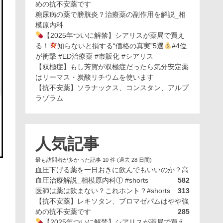
めの抗不安薬です
糖尿病の薬で膀胱炎？治療薬の副作用を解説_相
模原内科
【2025年ついに解禁】シアリスが薬局で買え
る！
知らないと損する“価格の真実”5選
#4位
が衝撃 #ED治療薬 #市販化 #シアリス
【双極症】もし芳賀が双極症だったら気分安定薬
はリーマス・炭酸リチウムを使います
【抗不安薬】ソラナックス、コンスタン、アルプ
ラゾラム
人気記事
最も訪問者が多かった記事 10 件 (過去 28 日間)
血圧下げる薬を一日おきに飲んでもいいのか？高
血圧治療解説_相模原内科① #shorts
582
医師は薬は飲まない？これホント？#shorts
313
【抗不安薬】レキソタン、ブロマゼパムはやや強
めの抗不安薬です
285
【2025年ついに解禁】シアリスが薬局で買え