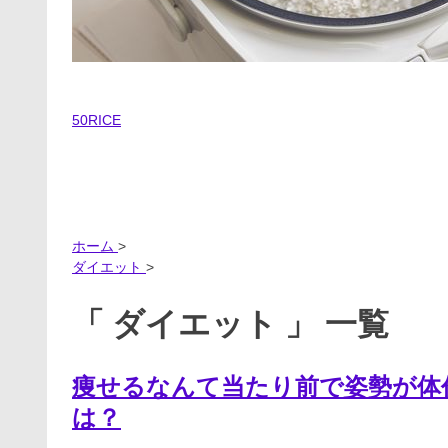
50RICE
ホーム
>
ダイエット
>
「 ダイエット 」 一覧
痩せるなんて当たり前で姿勢が体作り
は？