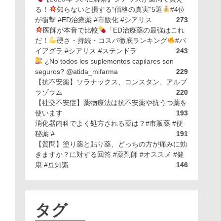
る！
知らないと損する“価格の真実”5選
#4位
が衝撃 #ED治療薬 #市販化 #シアリス
273
医師が本音で比較
「ED治療薬の最強はこれ
だ！
硬さ・持続・コスパ徹底ランキング
#バ
イアグラ #シアリス #ステンドラ
243
¿No todos los suplementos capilares son
seguros? @atida_mifarma
229
【抗不安薬】ソラナックス、コンスタン、アルプ
ラゾラム
220
【社交不安症】薬物療法は抗不安薬や抗うつ薬を
使います
193
消化器内科でよく処方される薬は？#市販薬 #便
秘薬 #
191
【質問】塗り薬と貼り薬、どっちの方が痛みに効
きますか？に対する回答 #薬剤師 #オススメ #健
康 #豆知識
146
タグ