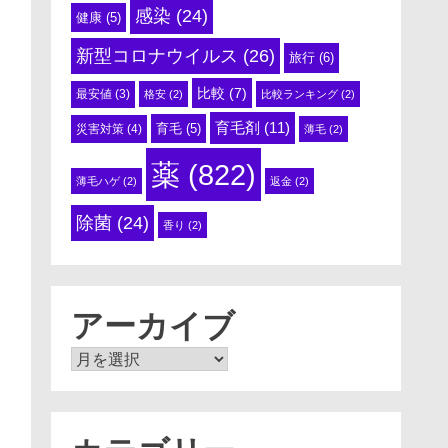
感染
(24)
健康
(5)
新型コロナウイルス
(26)
旅行
(6)
比較
(7)
最安値
(3)
格安
(2)
比較ランキング
(2)
育毛剤
(11)
育毛
(5)
災害対策
(4)
薄毛
(2)
薬
(822)
薄毛ハゲ
(2)
返金
(2)
除菌
(24)
香り
(2)
アーカイブ
ア
ー
カ
イ
ブ