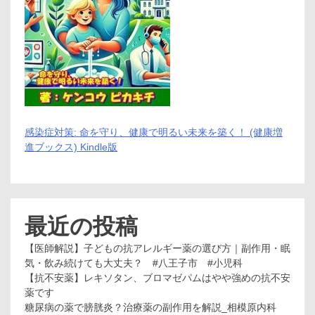
し
く
ダ
イ
エ
ッ
ト
で
き
る
こ
感染症対策: 命を守り、健康で明るい未来を築く！ (健康増
ん
進ブックス) Kindle版
に
ゃ
く
米
最近の投稿
【医師解説】子どもの抗アレルギー薬の選び方｜副作用・眠
気・飲み続けても大丈夫？ #八王子市 #小児科
【抗不安薬】レキソタン、ブロマゼパムはやや強めの抗不安
薬です
糖尿病の薬で膀胱炎？治療薬の副作用を解説_相模原内科