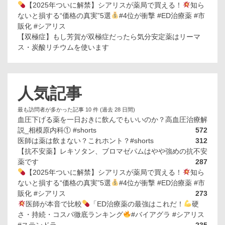
【2025年ついに解禁】シアリスが薬局で買える！
知ら
ないと損する“価格の真実”5選
#4位が衝撃 #ED治療薬 #市
販化 #シアリス
【双極症】もし芳賀が双極症だったら気分安定薬はリーマ
ス・炭酸リチウムを使います
人気記事
最も訪問者が多かった記事 10 件 (過去 28 日間)
血圧下げる薬を一日おきに飲んでもいいのか？高血圧治療解
説_相模原内科① #shorts
572
医師は薬は飲まない？これホント？#shorts
312
【抗不安薬】レキソタン、ブロマゼパムはやや強めの抗不安
薬です
287
【2025年ついに解禁】シアリスが薬局で買える！
知ら
ないと損する“価格の真実”5選
#4位が衝撃 #ED治療薬 #市
販化 #シアリス
273
医師が本音で比較
「ED治療薬の最強はこれだ！
硬
さ・持続・コスパ徹底ランキング
#バイアグラ #シアリス