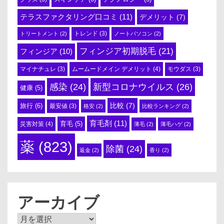
テラスファクタリング口コミ
(11)
デメリット
(7)
トリートメント
(2)
トレンド
(3)
ノートパソコン
(2)
フィンジア初期脱毛
(21)
フィンジア
(10)
ムームードメイン デメリット
(4)
マイナチュレ
(3)
モウダス
(3)
感染
(24)
新型コロナウイルス
(26)
健康
(5)
比較
(7)
旅行
(6)
最安値
(3)
格安
(2)
比較ランキング
(2)
育毛剤
(11)
育毛
(5)
災害対策
(4)
薄毛
(2)
薄毛ハゲ
(2)
薬
(823)
除菌
(24)
返金
(2)
香り
(2)
アーカイブ
ア