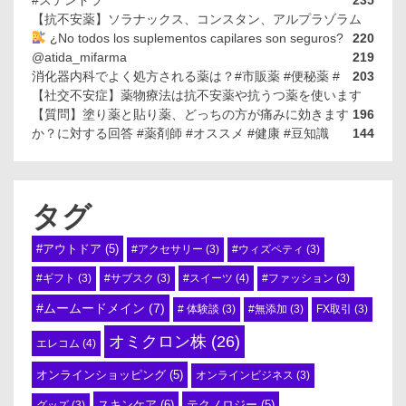
#ステンドラ
235
【抗不安薬】ソラナックス、コンスタン、アルプラゾラム
¿No todos los suplementos capilares son seguros?
220
@atida_mifarma
219
消化器内科でよく処方される薬は？#市販薬 #便秘薬 #
203
【社交不安症】薬物療法は抗不安薬や抗うつ薬を使います
【質問】塗り薬と貼り薬、どっちの方が痛みに効きます
196
か？に対する回答 #薬剤師 #オススメ #健康 #豆知識
144
タグ
#アウトドア
(5)
#アクセサリー
(3)
#ウィズペティ
(3)
#スイーツ
(4)
#ギフト
(3)
#サブスク
(3)
#ファッション
(3)
#ムームードメイン
(7)
# 体験談
(3)
#無添加
(3)
FX取引
(3)
オミクロン株
(26)
エレコム
(4)
オンラインショッピング
(5)
オンラインビジネス
(3)
スキンケア
(6)
テクノロジー
(5)
グッズ
(3)