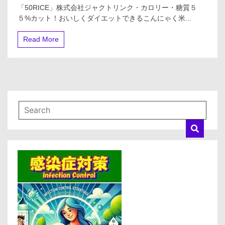
「50RICE」
「50RICE」株式会社ジャクトリンク・カロリー・糖質５
株
５%カット！おいしくダイエットできるこんにゃく米...
式
会
社
Read More
ジ
ャ
ク
ト
リ
ン
ク・
カ
ロ
リ
ー・
糖
質
５
５%
カ
ッ
ト！
お
い