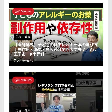
0 Minutes
美容・健康
【医師解説】子どもの抗アレルギー薬の選び方
｜副作用・眠気・飲み続けても大丈夫？ #八
王子市 #小児科
2026年8月7日
0 Minutes
美容・健康