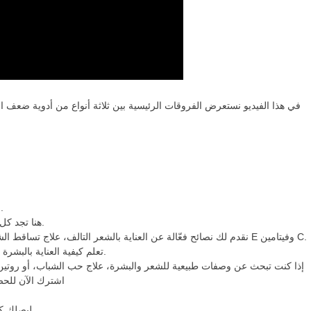
في هذا الفيديو نستعرض الفروقات الرئيسية بين ثلاثة أنواع من أدوية ضعف ا،
قناة “الصيدلاني” هي وجهتك المثالية لعناية متكاملة بالشعر والبشرة.
هنا تجد كل ما تحتاجه لتحصل على شعر صحي وطويل وبشرة ناعمة ومشرقة.
نقدم لك نصائح فعّالة عن العناية بالشعر التالف، علاج تساقط الشعر، تقوية الشعر وتغذيته باستخدام أفضل الفيتامينات مثل فيتامين E وفيتامين C.
تعلم كيفية العناية بالبشرة الجافة والدهنية، وتعرف على أهم الفيتامينات التي تعزز صحة الجلد.
إذا كنت تبحث عن وصفات طبيعية للشعر والبشرة، علاج حب الشباب، أو روتين!
اشترك الآن للحص
ليصلك كل جديد من فيديوهاتنا، لا تنسى الاشتراك في قناتنا وتفعيل الجرس.