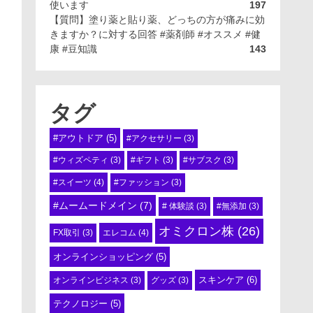
使います
197
【質問】塗り薬と貼り薬、どっちの方が痛みに効
きますか？に対する回答 #薬剤師 #オススメ #健
康 #豆知識
143
タグ
#アウトドア
(5)
#アクセサリー
(3)
#ウィズペティ
(3)
#ギフト
(3)
#サブスク
(3)
#スイーツ
(4)
#ファッション
(3)
#ムームードメイン
(7)
# 体験談
(3)
#無添加
(3)
オミクロン株
(26)
エレコム
(4)
FX取引
(3)
オンラインショッピング
(5)
スキンケア
(6)
オンラインビジネス
(3)
グッズ
(3)
テクノロジー
(5)