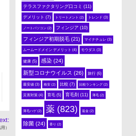
テラスファクタリング口コミ
(11)
デメリット
(7)
トリートメント
(2)
トレンド
(3)
フィンジア
(10)
ノートパソコン
(2)
フィンジア初期脱毛
(21)
マイナチュレ
(3)
ムームードメイン デメリット
(4)
モウダス
(3)
感染
(24)
健康
(5)
新型コロナウイルス
(26)
旅行
(6)
比較
(7)
最安値
(3)
格安
(2)
比較ランキング
(2)
育毛剤
(11)
育毛
(5)
災害対策
(4)
薄毛
(2)
薬
(823)
薄毛ハゲ
(2)
返金
(2)
ext:
除菌
(24)
香り
(2)
肌用）