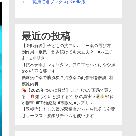
く！ (健康増進ブックス) Kindle版
最近の投稿
【医師解説】子どもの抗アレルギー薬の選び方｜
副作用・眠気・飲み続けても大丈夫？ #八王子
市 #小児科
【抗不安薬】レキソタン、ブロマゼパムはやや強
めの抗不安薬です
糖尿病の薬で膀胱炎？治療薬の副作用を解説_相
模原内科
【2025年ついに解禁】シアリスが薬局で買え
る！
知らないと損する“価格の真実”5選
#4位
が衝撃 #ED治療薬 #市販化 #シアリス
【双極症】もし芳賀が双極症だったら気分安定薬
はリーマス・炭酸リチウムを使います