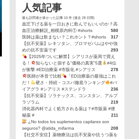
人気記事
最も訪問者が多かった記事 10 件 (過去 28 日間)
血圧下げる薬を一日おきに飲んでもいいのか？高
血圧治療解説_相模原内科① #shorts
580
医師は薬は飲まない？これホント？#shorts
317
【抗不安薬】レキソタン、ブロマゼパムはやや強
めの抗不安薬です
293
【2025年ついに解禁】シアリスが薬局で買え
る！
知らないと損する“価格の真実”5選
#4位
が衝撃 #ED治療薬 #市販化 #シアリス
278
医師が本音で比較
「ED治療薬の最強はこれ
だ！
硬さ・持続・コスパ徹底ランキング
#バ
イアグラ #シアリス #ステンドラ
236
【抗不安薬】ソラナックス、コンスタン、アルプ
ラゾラム
219
消化器内科でよく処方される薬は？#市販薬 #便
秘薬 #
211
¿No todos los suplementos capilares son
seguros? @atida_mifarma
208
【社交不安症】薬物療法は抗不安薬や抗うつ薬を