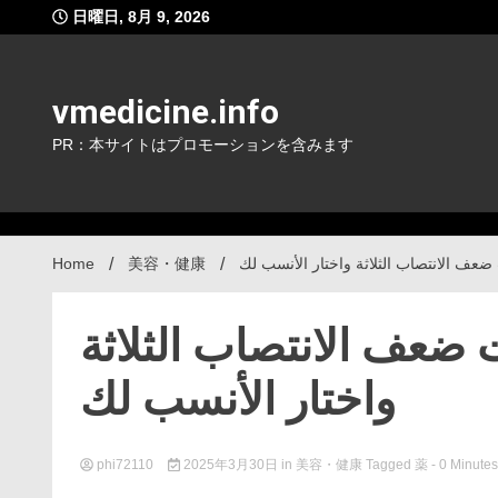
Skip
日曜日, 8月 9, 2026
to
content
vmedicine.info
PR：本サイトはプロモーションを含みます
Home
美容・健康
عف الانتصاب الثلاثة واختار الأنسب لك
ضعف الانتصاب الثلاثة
واختار الأنسب لك
phi72110
2025年3月30日
in
美容・健康
Tagged
薬
- 0 Minutes