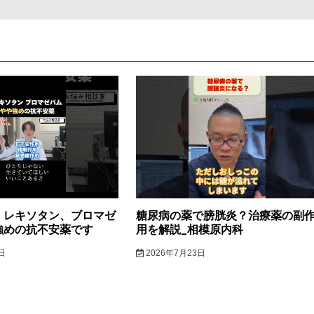
】レキソタン、ブロマゼ
糖尿病の薬で膀胱炎？治療薬の副
強めの抗不安薬です
用を解説_相模原内科
日
2026年7月23日