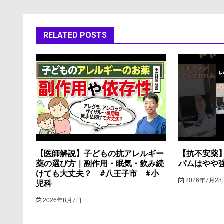
ナ
ビ
RELATED POSTS
ゲ
ー
シ
ョ
ン
【医師解説】子どもの抗アレルギー
【抗不安薬
薬の選び方｜副作用・眠気・飲み続
パムはやや
けても大丈夫？ #八王子市 #小
2026年7月28
児科
2026年8月7日