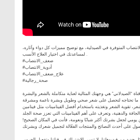
لانتصاب المتوفرة في الصيدلية، مع توضيح مميزات كل دواء وآثاره
لمساعدتك في اختيار العلاج الأنسب .
#ضعف_الانتصاب
#أدوية_الانتصاب
#علاج_ضعف_الانتصاب
#صحة_رجالية
 يومي لجعل بشرتك أكثر شبابًا ونعومة، فأنت في المكان الصحيح
ول على أحدث النصائح والمنتجات الفعّالة لتجميل شعرك وبشرتك