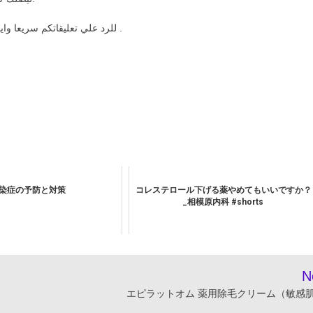
للرد علي تعليقاتكم سريعا وايضا يمكنكم التواصل مع علي الخاص للاستشارات الصيدلانية الخاصة .
染症の予防と対策
コレステロール下げる薬やめてもいいですか？
_相模原内科 #shorts
N
エピラットオム 薬用除毛クリーム（敏感