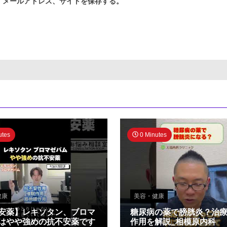
、メールアドレス、サイトを保存する。
utes
0 Minutes
健康
美容・健康
安薬】レキソタン、ブロマ
糖尿病の薬で膀胱炎？治
はやや強めの抗不安薬です
作用を解説_相模原内科