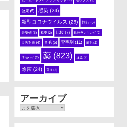
ムームードメイン デメリット
(4)
モウダス
(3)
感染
(24)
健康
(5)
新型コロナウイルス
(26)
旅行
(6)
比較
(7)
最安値
(3)
格安
(2)
比較ランキング
(2)
育毛剤
(11)
育毛
(5)
災害対策
(4)
薄毛
(2)
薬
(823)
薄毛ハゲ
(2)
返金
(2)
除菌
(24)
香り
(2)
アーカイブ
ア
ー
カ
イ