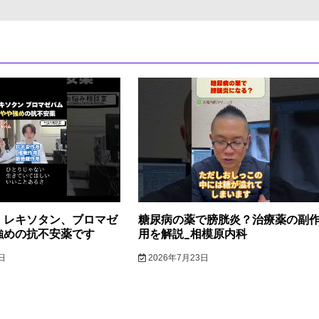
】レキソタン、ブロマゼ
糖尿病の薬で膀胱炎？治療薬の副
強めの抗不安薬です
用を解説_相模原内科
日
2026年7月23日