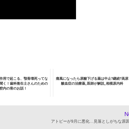
作用で起こる、顎骨壊死ってな
痛風になったら尿酸下げる薬は中止?継続?高尿
聞く！歯科衛生士さんのための
酸血症の治療薬_医師が解説_相模原内科
腔内の骨のお話！
N
アトピーが9月に悪化…見落としがちな原