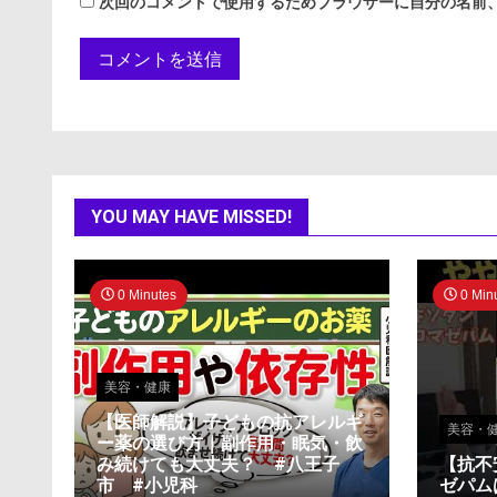
次回のコメントで使用するためブラウザーに自分の名前
YOU MAY HAVE MISSED!
0 Minutes
0 Min
美容・健康
【医師解説】子どもの抗アレルギ
美容・
ー薬の選び方｜副作用・眠気・飲
み続けても大丈夫？ #八王子
【抗不
市 #小児科
ゼパム