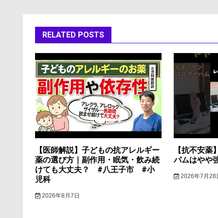
ナ
ビ
RELATED POSTS
ゲ
ー
シ
ョ
ン
【医師解説】子どもの抗アレルギー
【抗不安薬
薬の選び方｜副作用・眠気・飲み続
パムはやや
けても大丈夫？ #八王子市 #小
2026年7月28
児科
2026年8月7日