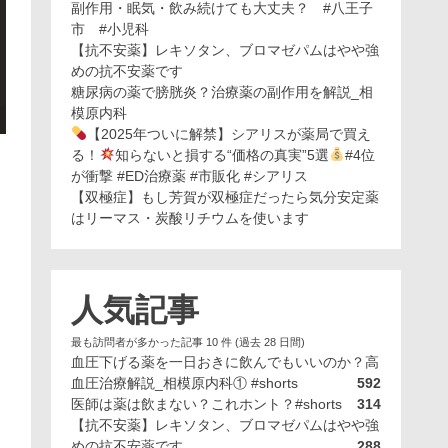
副作用・眠気・飲み続けても大丈夫？ #八王子
市 #小児科
【抗不安薬】レキソタン、ブロマゼパムはやや強
めの抗不安薬です
糖尿病の薬で膀胱炎？治療薬の副作用を解説_相
模原内科
【2025年ついに解禁】シアリスが薬局で買え
る！
知らないと損する“価格の真実”5選
#4位
が衝撃 #ED治療薬 #市販化 #シアリス
【双極症】もし芳賀が双極症だったら気分安定薬
はリーマス・炭酸リチウムを使います
人気記事
最も訪問者が多かった記事 10 件 (過去 28 日間)
血圧下げる薬を一日おきに飲んでもいいのか？高
血圧治療解説_相模原内科① #shorts
592
医師は薬は飲まない？これホント？#shorts
314
【抗不安薬】レキソタン、ブロマゼパムはやや強
めの抗不安薬です
288