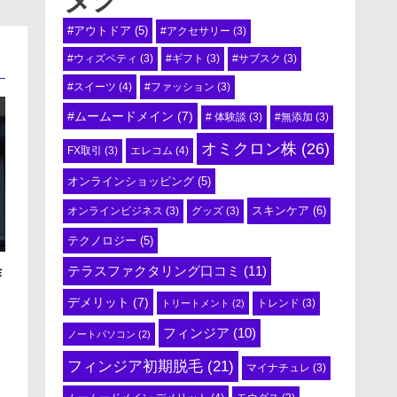
#アウトドア
(5)
#アクセサリー
(3)
#ウィズペティ
(3)
#ギフト
(3)
#サブスク
(3)
#スイーツ
(4)
#ファッション
(3)
#ムームードメイン
(7)
# 体験談
(3)
#無添加
(3)
オミクロン株
(26)
エレコム
(4)
FX取引
(3)
オンラインショッピング
(5)
スキンケア
(6)
オンラインビジネス
(3)
グッズ
(3)
テクノロジー
(5)
テラスファクタリング口コミ
(11)
作
デメリット
(7)
トリートメント
(2)
トレンド
(3)
フィンジア
(10)
ノートパソコン
(2)
フィンジア初期脱毛
(21)
マイナチュレ
(3)