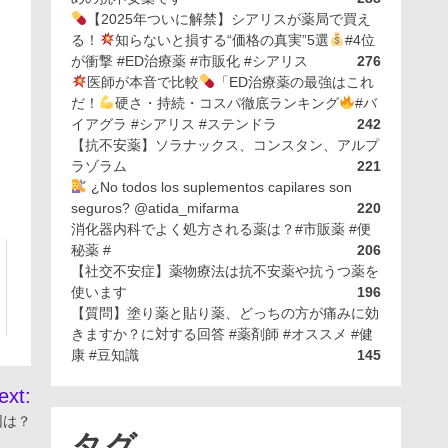
【2025年ついに解禁】シアリスが薬局で買え
る！
知らないと損する“価格の真実”5選
#4位
が衝撃 #ED治療薬 #市販化 #シアリス
276
医師が本音で比較
「ED治療薬の最強はこれ
だ！
硬さ・持続・コスパ徹底ランキング
#バ
イアグラ #シアリス #ステンドラ
242
【抗不安薬】ソラナックス、コンスタン、アルプ
ラゾラム
221
¿No todos los suplementos capilares son
seguros? @atida_mifarma
220
消化器内科でよく処方される薬は？#市販薬 #便
秘薬 #
206
【社交不安症】薬物療法は抗不安薬や抗うつ薬を
使います
196
【質問】塗り薬と貼り薬、どっちの方が痛みに効
きますか？に対する回答 #薬剤師 #オススメ #健
康 #豆知識
145
ext:
因は？
タグ