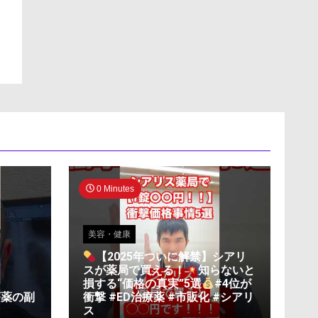
0 Minutes
美容・健康
【2025年ついに解禁】シアリ
スが薬局で買える！
知らないと
損する“価格の真実”5選
#4位が
療薬の副
衝撃 #ED治療薬 #市販化 #シアリ
ス