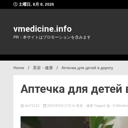
Skip
土曜日, 8月 8, 2026
to
content
vmedicine.info
PR：本サイトはプロモーションを含みます
Home
美容・健康
Аптечка для детей в дорогу
Аптечка для детей 
phi72110
2025年9月17日
in
美容・健康
Tagged
薬
- 0 Minutes