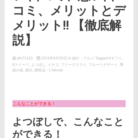
コミ、メリットとデ
メリット!! 【徹底解
説】
phi72110
2023年9月30日
in
旅行・グルメ
Tagged
#ギフト
,
#スイーツ
,
よつぼし
,
イチゴ
,
フリーズドライ
,
フルーツデザート
,
季
節の味
,
贅沢
,
贈答品
- 1 Minute
こんなことができる！
よつぼしで、こんなこと
ができる！