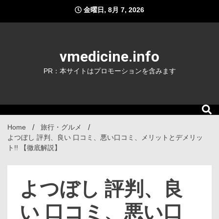
Skip
金曜日, 8月 7, 2026
to
content
vmedicine.info
PR：本サイトはプロモーションを含みます
Home
旅行・グルメ
よつぼし 評判、良い 口コミ、悪い口コミ、メリットとデメリッ
ト!! 【徹底解説】
よつぼし 評判、良
い 口コミ、悪い口