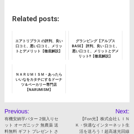
Related posts:
エアトリプラス の評判、良い
グランピング【アルプス
口コミ、悪い口コミ、メリッ
BASE】 評判、良い 口コミ、
トとデメリット【徹底解説】
悪い口コミ、メリットとデメ
リット!!【徹底解説】
ＮＡＲＵＭＩＳＭ・あったら
いいなをカタチにするドーナ
ツ＆ベーカリー専門店
【NARUMISM】
投
Previous:
Next:
稿
有機安納芋バター 2個入りセ
【Fon光】株式会社ＬＩＮ
ット オーガニック 無農薬 送
Ｋ・快適なインターネット生
ナ
料無料 ギフト プレゼント さ
活を送ろう！超高速光回線