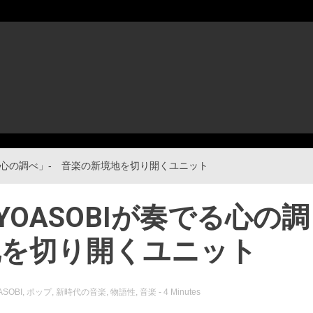
奏でる心の調べ」- 音楽の新境地を切り開くユニット
YOASOBIが奏でる心の調
地を切り開くユニット
ASOBI
,
ポップ
,
新時代の音楽
,
物語性
,
音楽
- 4 Minutes