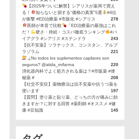
【2025年ついに解禁】シアリスが薬局で買え
る！
知らないと損する“価格の真実”5選
#4位
が衝撃 #ED治療薬 #市販化 #シアリス
278
医師が本音で比較
「ED治療薬の最強はこれ
だ！
硬さ・持続・コスパ徹底ランキング
#バ
イアグラ #シアリス #ステンドラ
243
【抗不安薬】ソラナックス、コンスタン、アルプ
ラゾラム
221
¿No todos los suplementos capilares son
seguros? @atida_mifarma
220
消化器内科でよく処方される薬は？#市販薬 #便
秘薬 #
208
【社交不安症】薬物療法は抗不安薬や抗うつ薬を
使います
197
【質問】塗り薬と貼り薬、どっちの方が痛みに効
きますか？に対する回答 #薬剤師 #オススメ #健
康 #豆知識
145
タグ