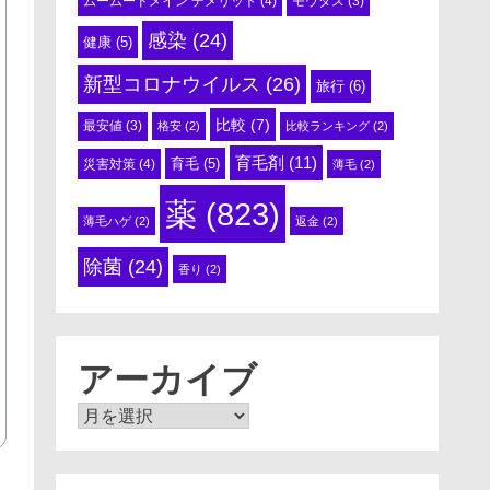
ムームードメイン デメリット
(4)
モウダス
(3)
感染
(24)
健康
(5)
新型コロナウイルス
(26)
旅行
(6)
比較
(7)
最安値
(3)
格安
(2)
比較ランキング
(2)
育毛剤
(11)
育毛
(5)
災害対策
(4)
薄毛
(2)
薬
(823)
薄毛ハゲ
(2)
返金
(2)
除菌
(24)
香り
(2)
アーカイブ
ア
ー
カ
イ