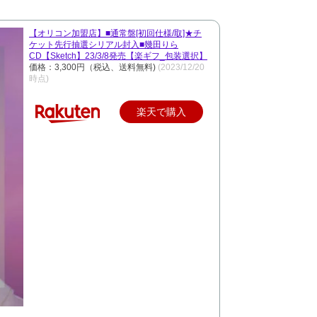
【オリコン加盟店】■通常盤[初回仕様/取]★チ
ケット先行抽選シリアル封入■幾田りら
CD【Sketch】23/3/8発売【楽ギフ_包装選択】
価格：3,300円（税込、送料無料)
(2023/12/20
時点)
楽天で購入