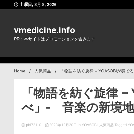
Skip
土曜日, 8月 8, 2026
to
content
vmedicine.info
PR：本サイトはプロモーションを含みます
Home
人気商品
「物語を紡ぐ旋律 – YOASOBIが
「物語を紡ぐ旋律 – 
べ」- 音楽の新境
phi72110
2023年12月20日
in
YOASOBI
,
人気商品
Tagged
YO