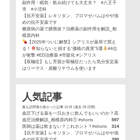
副作用・眠気・飲み続けても大丈夫？ #八王子
市 #小児科
【抗不安薬】レキソタン、ブロマゼパムはやや強
めの抗不安薬です
糖尿病の薬で膀胱炎？治療薬の副作用を解説_相
模原内科
【2025年ついに解禁】シアリスが薬局で買え
る！
知らないと損する“価格の真実”5選
#4位
が衝撃 #ED治療薬 #市販化 #シアリス
【双極症】もし芳賀が双極症だったら気分安定薬
はリーマス・炭酸リチウムを使います
人気記事
最も訪問者が多かった記事 10 件 (過去 28 日間)
血圧下げる薬を一日おきに飲んでもいいのか？高
血圧治療解説_相模原内科① #shorts
597
医師は薬は飲まない？これホント？#shorts
314
【抗不安薬】レキソタン、ブロマゼパムはやや強
めの抗不安薬です
290