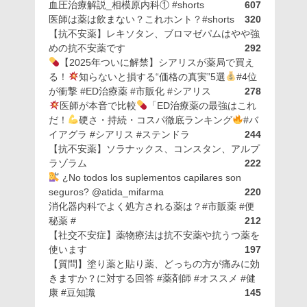
血圧治療解説_相模原内科① #shorts
607
医師は薬は飲まない？これホント？#shorts
320
【抗不安薬】レキソタン、ブロマゼパムはやや強
めの抗不安薬です
292
【2025年ついに解禁】シアリスが薬局で買え
る！
知らないと損する“価格の真実”5選
#4位
が衝撃 #ED治療薬 #市販化 #シアリス
278
医師が本音で比較
「ED治療薬の最強はこれ
だ！
硬さ・持続・コスパ徹底ランキング
#バ
イアグラ #シアリス #ステンドラ
244
【抗不安薬】ソラナックス、コンスタン、アルプ
ラゾラム
222
¿No todos los suplementos capilares son
seguros? @atida_mifarma
220
消化器内科でよく処方される薬は？#市販薬 #便
秘薬 #
212
【社交不安症】薬物療法は抗不安薬や抗うつ薬を
使います
197
【質問】塗り薬と貼り薬、どっちの方が痛みに効
きますか？に対する回答 #薬剤師 #オススメ #健
康 #豆知識
145