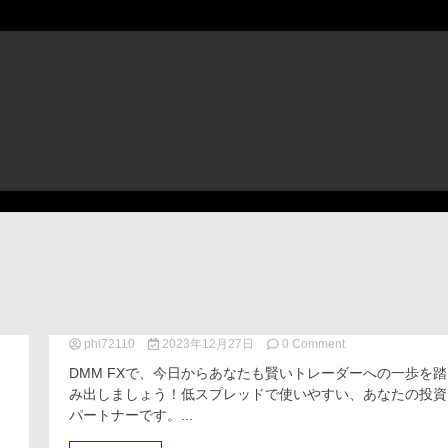
phi72110
2023年12月27日
0 Comment
on
DMM
DMM FXで、今日からあなたも賢いトレーダーへの一歩を踏
FX:
み出しましょう！低スプレッドで使いやすい、あなたの投資
初
パートナーです。...
心
者