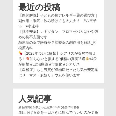
最近の投稿
【医師解説】子どもの抗アレルギー薬の選び方｜
副作用・眠気・飲み続けても大丈夫？ #八王子
市 #小児科
【抗不安薬】レキソタン、ブロマゼパムはやや強
めの抗不安薬です
糖尿病の薬で膀胱炎？治療薬の副作用を解説_相
模原内科
【2025年ついに解禁】シアリスが薬局で買え
る！
知らないと損する“価格の真実”5選
#4位
が衝撃 #ED治療薬 #市販化 #シアリス
【双極症】もし芳賀が双極症だったら気分安定薬
はリーマス・炭酸リチウムを使います
人気記事
最も訪問者が多かった記事 10 件 (過去 28 日間)
血圧下げる薬を一日おきに飲んでもいいのか？高