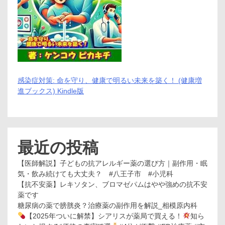
誌・
マ
ン
ガ
が
読
み
放
題
感染症対策: 命を守り、健康で明るい未来を築く！ (健康増
進ブックス) Kindle版
最近の投稿
【医師解説】子どもの抗アレルギー薬の選び方｜副作用・眠
気・飲み続けても大丈夫？ #八王子市 #小児科
【抗不安薬】レキソタン、ブロマゼパムはやや強めの抗不安
薬です
糖尿病の薬で膀胱炎？治療薬の副作用を解説_相模原内科
【2025年ついに解禁】シアリスが薬局で買える！
知ら