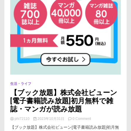
生活・ライフ
【ブック放題】株式会社ビューン
[電子書籍読み放題]初月無料で雑
誌・マンガが読み放題
on
phi72110
2023年10月31日
0 Comment
【ブ
【ブック放題】株式会社ビューン[電子書籍読み放題]初月無
ッ