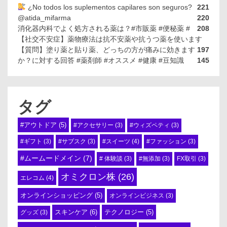
¿No todos los suplementos capilares son seguros?
221
@atida_mifarma
220
消化器内科でよく処方される薬は？#市販薬 #便秘薬 #
208
【社交不安症】薬物療法は抗不安薬や抗うつ薬を使います
【質問】塗り薬と貼り薬、どっちの方が痛みに効きます
197
か？に対する回答 #薬剤師 #オススメ #健康 #豆知識
145
タグ
#アウトドア
(5)
#アクセサリー
(3)
#ウィズペティ
(3)
#スイーツ
(4)
#ギフト
(3)
#サブスク
(3)
#ファッション
(3)
#ムームードメイン
(7)
# 体験談
(3)
#無添加
(3)
FX取引
(3)
オミクロン株
(26)
エレコム
(4)
オンラインショッピング
(5)
オンラインビジネス
(3)
スキンケア
(6)
テクノロジー
(5)
グッズ
(3)