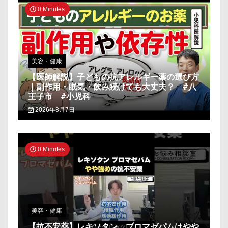
0 Minutes
美容・健康
【医師解説】子どもの抗アレルギー薬の選び方
｜副作用・眠気・飲み続けても大丈夫？ #八
王子市 #小児科
2026年8月7日
0 Minutes
美容・健康
【抗不安薬】レキソタン、ブロマゼパムはやや