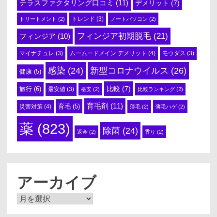
テラスファクタリング口コミ
(11)
デメリット
(7)
トリートメント
(2)
トレンド
(3)
ノートパソコン
(2)
フィンジア初期脱毛
(21)
フィンジア
(10)
ムームードメイン デメリット
(4)
マイナチュレ
(3)
モウダス
(3)
感染
(24)
新型コロナウイルス
(26)
健康
(5)
比較
(7)
旅行
(6)
最安値
(3)
格安
(2)
比較ランキング
(2)
育毛剤
(11)
育毛
(5)
災害対策
(4)
薄毛
(2)
薄毛ハゲ
(2)
薬
(823)
除菌
(24)
返金
(2)
香り
(2)
アーカイブ
ア
ー