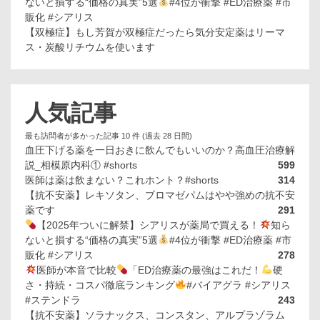
ないと損する“価格の真実”5選
#4位が衝撃 #ED治療薬 #市
販化 #シアリス
【双極症】もし芳賀が双極症だったら気分安定薬はリーマ
ス・炭酸リチウムを使います
人気記事
最も訪問者が多かった記事 10 件 (過去 28 日間)
血圧下げる薬を一日おきに飲んでもいいのか？高血圧治療解
説_相模原内科① #shorts
599
医師は薬は飲まない？これホント？#shorts
314
【抗不安薬】レキソタン、ブロマゼパムはやや強めの抗不安
薬です
291
【2025年ついに解禁】シアリスが薬局で買える！
知ら
ないと損する“価格の真実”5選
#4位が衝撃 #ED治療薬 #市
販化 #シアリス
278
医師が本音で比較
「ED治療薬の最強はこれだ！
硬
さ・持続・コスパ徹底ランキング
#バイアグラ #シアリス
#ステンドラ
243
【抗不安薬】ソラナックス、コンスタン、アルプラゾラム