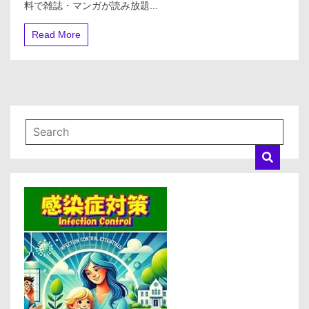
料で雑誌・マンガが読み放題...
ク
放
題】
Read More
株
式
会
社
ビ
ュ
ー
ン
[電
子
書
籍
読
み
放
題]
初
月
無
料
で
雑