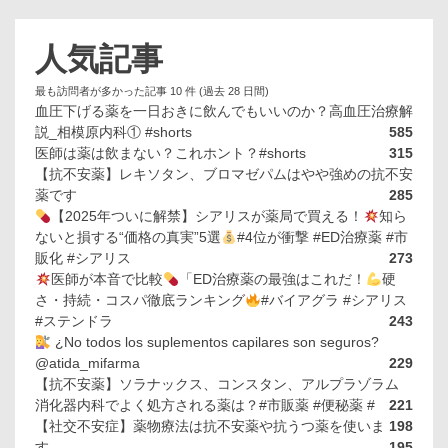
人気記事
最も訪問者が多かった記事 10 件 (過去 28 日間)
血圧下げる薬を一日おきに飲んでもいいのか？高血圧治療解
説_相模原内科① #shorts
585
医師は薬は飲まない？これホント？#shorts
315
【抗不安薬】レキソタン、ブロマゼパムはやや強めの抗不安
薬です
285
【2025年ついに解禁】シアリスが薬局で買える！
知ら
ないと損する“価格の真実”5選
#4位が衝撃 #ED治療薬 #市
販化 #シアリス
273
医師が本音で比較
「ED治療薬の最強はこれだ！
硬
さ・持続・コスパ徹底ランキング
#バイアグラ #シアリス
#ステンドラ
243
¿No todos los suplementos capilares son seguros?
@atida_mifarma
229
【抗不安薬】ソラナックス、コンスタン、アルプラゾラム
消化器内科でよく処方される薬は？#市販薬 #便秘薬 #
221
【社交不安症】薬物療法は抗不安薬や抗うつ薬を使いま
198
す
195