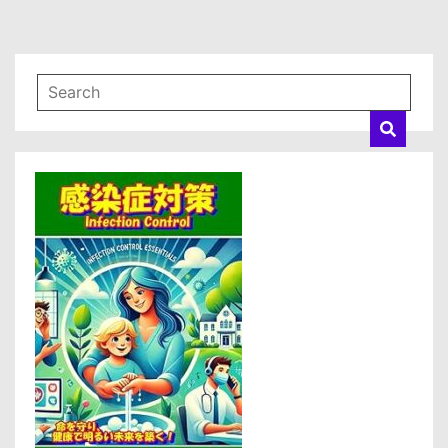
め
が
つ
く
『モ
ウ
ダ
ス
薬
用
発
毛
促
進
剤』
薄
毛
の
悩
み
に
13
の
作
用