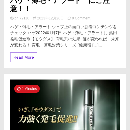
ハゲ・薄毛・アラート にご注
意！！
on
phi72110
2023年12月26日
0 Comment
ハ
ハゲ・薄毛・アラート ウェブ上の面白い新着コンテンツを
ゲ・
チェック ハゲ2022年1月7日 ハゲ・薄毛・アラートに 薬用
薄
発毛促進剤【モウダス】 育毛剤の効果: 髪が変われば、未来
毛・
ア
が変わる！ 育毛・薄毛対策シリーズ (健康増 […]...
ラ
ー
Read More
ト
に
ご
注
意！！
4 Minutes