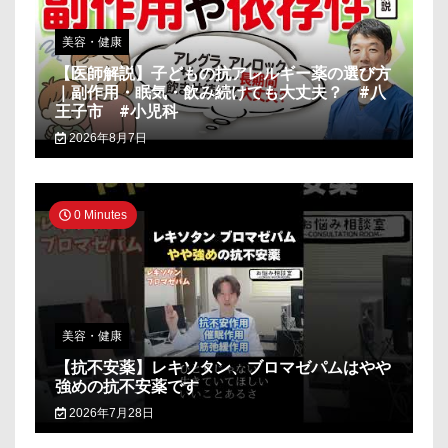
美容・健康
【医師解説】子どもの抗アレルギー薬の選び方
｜副作用・眠気・飲み続けても大丈夫？ #八
王子市 #小児科
2026年8月7日
0 Minutes
美容・健康
【抗不安薬】レキソタン、ブロマゼパムはやや
強めの抗不安薬です
2026年7月28日