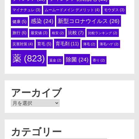
ムームードメイン デメリット
(4)
マイナチュレ
(3)
モウダス
(3)
感染
(24)
新型コロナウイルス
(26)
健康
(5)
比較
(7)
旅行
(6)
最安値
(3)
格安
(2)
比較ランキング
(2)
育毛剤
(11)
育毛
(5)
災害対策
(4)
薄毛
(2)
薄毛ハゲ
(2)
薬
(823)
除菌
(24)
返金
(2)
香り
(2)
アーカイブ
ア
ー
カ
イ
ブ
カテゴリー