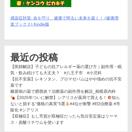
機
序
が
感染症対策: 命を守り、健康で明るい未来を築く！ (健康増
働
進ブックス) Kindle版
く
発
毛
促
進
剤！
最近の投稿
【医師解説】子どもの抗アレルギー薬の選び方｜副作用・眠
気・飲み続けても大丈夫？ #八王子市 #小児科
【抗不安薬】レキソタン、ブロマゼパムはやや強めの抗不安
薬です
糖尿病の薬で膀胱炎？治療薬の副作用を解説_相模原内科
【2025年ついに解禁】シアリスが薬局で買える！
知ら
ないと損する“価格の真実”5選
#4位が衝撃 #ED治療薬 #市
販化 #シアリス
【双極症】もし芳賀が双極症だったら気分安定薬はリーマ
ス・炭酸リチウムを使います