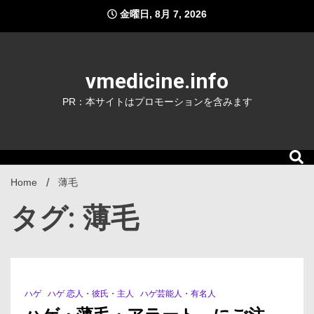
Skip
金曜日, 8月 7, 2026
to
content
vmedicine.info
PR：本サイトはプロモーションを含みます
Home
薄毛
タグ: 薄毛
ハゲ
ハゲ 恋人・彼氏・主人
ハゲ芸能人・有名人
3 Minutes