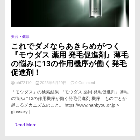
美容・健康
これでダメならあきらめがつく
『モウダス 薬用 発毛促進剤』薄毛
の悩みに13の作用機序が働く発毛
促進剤！
on
phi72110
2023年6月29日
0 Comment
こ
「モウダス」の検索結果 『モウダス 薬用 発毛促進剤』薄毛
れ
の悩みに13の作用機序が働く発毛促進剤 機序 ものごとが
で
起こるメカニズムのこと。 https://www.nanbyou.or.jp >
ダ
メ
glossary […]...
な
ら
Read More
あ
き
ら