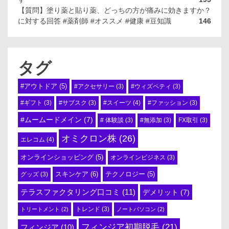
【質問】塗り薬と貼り薬、どっちの方が痛みに効きますか？
に対する回答 #薬剤師 #オススメ #健康 #豆知識
146
タグ
#アウトドア
(5)
#アクセサリー
(3)
#ウィズペティ
(3)
#スイーツ
(4)
#ギフト
(3)
#サブスク
(3)
#ファッション
(3)
#ムームードメイン
(7)
# 体験談
(3)
#無添加
(3)
FX取引
(3)
オミクロン株
(26)
エレコム
(4)
オンラインショッピング
(5)
オンラインビジネス
(3)
スキンケア
(6)
テクノロジー
(5)
グッズ
(3)
テラスファクタリング口コミ
(11)
デメリット
(7)
トリートメント
(2)
トレンド
(3)
ノートパソコン
(2)
フィンジア初期脱毛
(21)
フィンジア
(10)