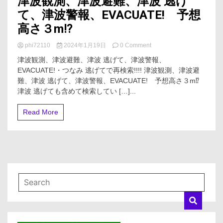
津波観測、津波避難、津波 逃げ
て、津波警報、EVACUATE! 予想
高さ３m⁉
on
phi72110
2024年1月19日
0 Comment
津
津波観測、津波避難、津波 逃げて、津波警報、
波
EVACUATE!・つなみ 逃げてで再検索!!!! 津波観測、津波避
観
難、津波 逃げて、津波警報、EVACUATE! 予想高さ３m⁉
測、
津
津波 逃げても含めて検索してい […]...
波
避
Read More
難、
津
波
逃
げ
て、
津
波
警
報、
EVACUATE!
予