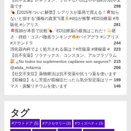
【抗不安薬】レキソタン、ブロマゼパムはやや強めの抗不安
薬です
298
【2025年ついに解禁】シアリスが薬局で買える！
知ら
ないと損する“価格の真実”5選
#4位が衝撃 #ED治療薬 #市
販化 #シアリス
281
医師が本音で比較
「ED治療薬の最強はこれだ！
硬
さ・持続・コスパ徹底ランキング
#バイアグラ #シアリス
#ステンドラ
244
消化器内科でよく処方される薬は？#市販薬 #便秘薬 #
223
【抗不安薬】ソラナックス、コンスタン、アルプラゾラム
¿No todos los suplementos capilares son seguros?
215
@atida_mifarma
206
【社交不安症】薬物療法は抗不安薬や抗うつ薬を使います
【双極症】もし芳賀が双極症だったら気分安定薬はリー
199
マス・炭酸リチウムを使います
146
タグ
#アウトドア
(5)
#アクセサリー
(3)
#ウィズペティ
(3)