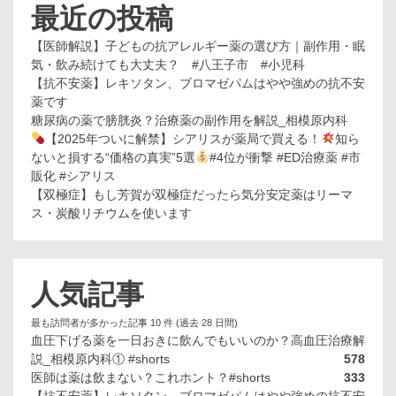
最近の投稿
【医師解説】子どもの抗アレルギー薬の選び方｜副作用・眠
気・飲み続けても大丈夫？ #八王子市 #小児科
【抗不安薬】レキソタン、ブロマゼパムはやや強めの抗不安
薬です
糖尿病の薬で膀胱炎？治療薬の副作用を解説_相模原内科
【2025年ついに解禁】シアリスが薬局で買える！
知ら
ないと損する“価格の真実”5選
#4位が衝撃 #ED治療薬 #市
販化 #シアリス
【双極症】もし芳賀が双極症だったら気分安定薬はリーマ
ス・炭酸リチウムを使います
人気記事
最も訪問者が多かった記事 10 件 (過去 28 日間)
血圧下げる薬を一日おきに飲んでもいいのか？高血圧治療解
説_相模原内科① #shorts
578
医師は薬は飲まない？これホント？#shorts
333