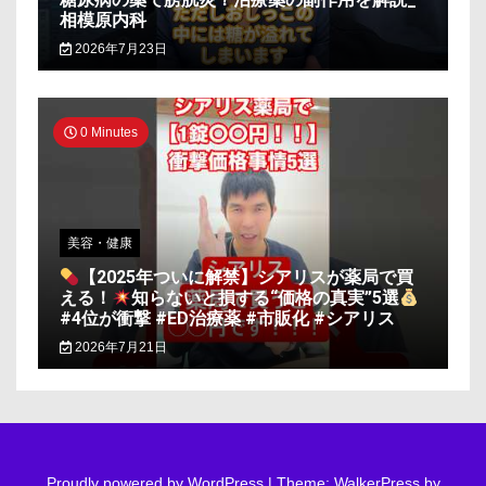
相模原内科
2026年7月23日
0 Minutes
美容・健康
【2025年ついに解禁】シアリスが薬局で買
える！
知らないと損する“価格の真実”5選
#4位が衝撃 #ED治療薬 #市販化 #シアリス
2026年7月21日
Proudly powered by WordPress
|
Theme: WalkerPress by