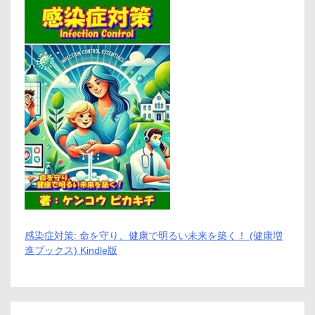
想
高
さ
３
m⁉
感染症対策: 命を守り、健康で明るい未来を築く！ (健康増
進ブックス) Kindle版