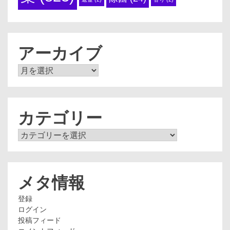
アーカイブ
ア
ー
カ
イ
ブ
カテゴリー
カ
テ
ゴ
リ
ー
メタ情報
登録
ログイン
投稿フィード