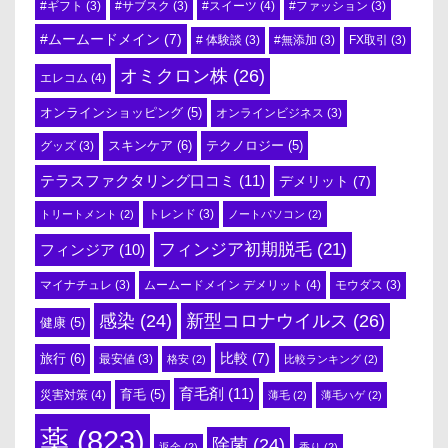
#スイーツ
(4)
#ギフト
(3)
#サブスク
(3)
#ファッション
(3)
#ムームードメイン
(7)
# 体験談
(3)
#無添加
(3)
FX取引
(3)
オミクロン株
(26)
エレコム
(4)
オンラインショッピング
(5)
オンラインビジネス
(3)
スキンケア
(6)
テクノロジー
(5)
グッズ
(3)
テラスファクタリング口コミ
(11)
デメリット
(7)
トリートメント
(2)
トレンド
(3)
ノートパソコン
(2)
フィンジア初期脱毛
(21)
フィンジア
(10)
ムームードメイン デメリット
(4)
マイナチュレ
(3)
モウダス
(3)
感染
(24)
新型コロナウイルス
(26)
健康
(5)
比較
(7)
旅行
(6)
最安値
(3)
格安
(2)
比較ランキング
(2)
育毛剤
(11)
育毛
(5)
災害対策
(4)
薄毛
(2)
薄毛ハゲ
(2)
薬
(823)
除菌
(24)
返金
(2)
香り
(2)