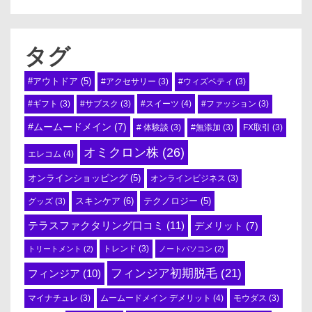
タグ
#アウトドア
(5)
#アクセサリー
(3)
#ウィズペティ
(3)
#スイーツ
(4)
#ギフト
(3)
#サブスク
(3)
#ファッション
(3)
#ムームードメイン
(7)
# 体験談
(3)
#無添加
(3)
FX取引
(3)
オミクロン株
(26)
エレコム
(4)
オンラインショッピング
(5)
オンラインビジネス
(3)
スキンケア
(6)
テクノロジー
(5)
グッズ
(3)
テラスファクタリング口コミ
(11)
デメリット
(7)
トリートメント
(2)
トレンド
(3)
ノートパソコン
(2)
フィンジア初期脱毛
(21)
フィンジア
(10)
ムームードメイン デメリット
(4)
マイナチュレ
(3)
モウダス
(3)