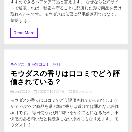
な
すすめできるヘアケア商品と言えます。 なぜなら公式サイ
ダ
た
トで通販すれば、秘密を守ることに配慮した形で商品を受け
ス
の
は
取れるからです。 モウダスは伝票に発毛促進剤ではなく、
髪
育
整髪 […]...
を
毛
根
し
Read More
本
て
か
い
ら
る
変
こ
え
と
る」
を
モウダス
育毛剤 口コミ・評判
1 Minute
隠
モウダスの香りは口コミでどう評
し
た
価されている？
い
場
on
phi72110
2023年12月17日
0 Comment
合
モ
で
モウダスの香りは口コミでどう評価されているのでしょう
ウ
も
か？ ヘアケア商品を選ぶ際に香りは避けては通れない評価
ダ
大
項目です。 毎日使うたびに匂いをかぐことになるため、不
ス
丈
の
快感のある匂いだと長続きしない原因にもなりえます。 モ
夫
香
ウダス […]...
り