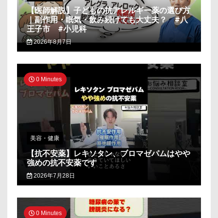
【医師解説】子どもの抗アレルギー薬の選び方
｜副作用・眠気・飲み続けても大丈夫？ #八
王子市 #小児科
2026年8月7日
0 Minutes
美容・健康
【抗不安薬】レキソタン、ブロマゼパムはやや
強めの抗不安薬です
2026年7月28日
0 Minutes