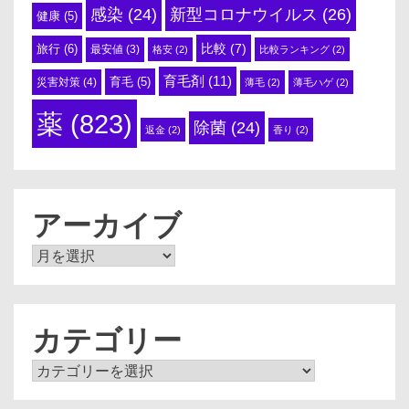
感染
(24)
新型コロナウイルス
(26)
健康
(5)
比較
(7)
旅行
(6)
最安値
(3)
格安
(2)
比較ランキング
(2)
育毛剤
(11)
育毛
(5)
災害対策
(4)
薄毛
(2)
薄毛ハゲ
(2)
薬
(823)
除菌
(24)
返金
(2)
香り
(2)
アーカイブ
ア
ー
カ
イ
ブ
カテゴリー
カ
テ
ゴ