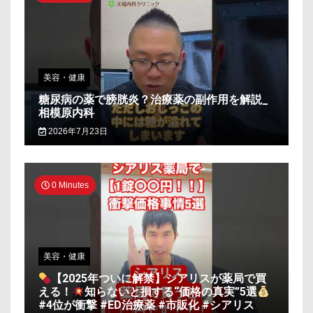
美容・健康
糖尿病の薬で膀胱炎？治療薬の副作用を解説_
相模原内科
2026年7月23日
0 Minutes
美容・健康
【2025年ついに解禁】シアリスが薬局で買
える！
知らないと損する“価格の真実”5選
#4位が衝撃 #ED治療薬 #市販化 #シアリス