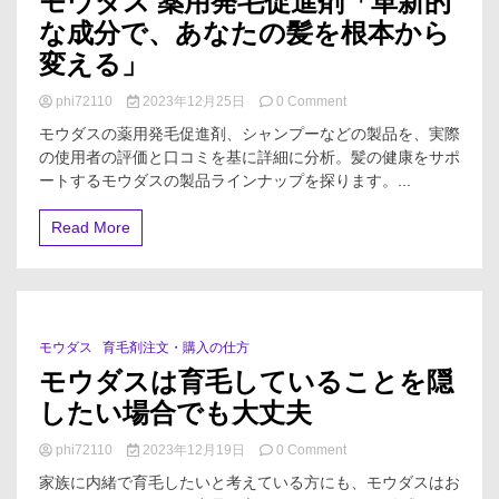
モウダス 薬用発毛促進剤「革新的
な成分で、あなたの髪を根本から
変える」
on
phi72110
2023年12月25日
0 Comment
モ
モウダスの薬用発毛促進剤、シャンプーなどの製品を、実際
ウ
の使用者の評価と口コミを基に詳細に分析。髪の健康をサポ
ダ
ートするモウダスの製品ラインナップを探ります。...
ス
薬
用
Read More
発
毛
促
進
剤
「革
モウダス
育毛剤注文・購入の仕方
1 Minute
新
モウダスは育毛していることを隠
的
な
したい場合でも大丈夫
成
分
on
phi72110
2023年12月19日
0 Comment
で、
モ
家族に内緒で育毛したいと考えている方にも、モウダスはお
あ
ウ