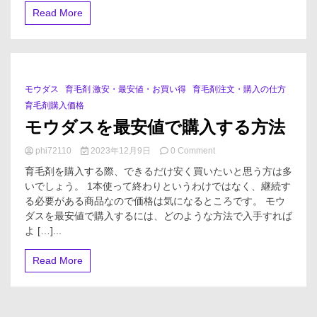
は
Read More
口
コ
ミ
で
ど
う
モウダス
育毛剤 激安・最安値・お買い得
育毛剤注文・購入の仕方
1 Minute
評
育毛剤購入価格
価
さ
モウダスを最安値で購入する方法
れ
て
on
phi72110
2023年12月9日
0 Comment
い
モ
る？
育毛剤を購入する際、できるだけ安く買いたいと思う方は多
ウ
いでしょう。 1本使って終わりというわけではなく、継続す
ダ
る必要がある商品なので価格は気になるところです。 モウ
ス
を
ダスを最安値で購入するには、どのような方法で入手すれば
最
よ […]...
安
値
Read More
で
購
入
す
る