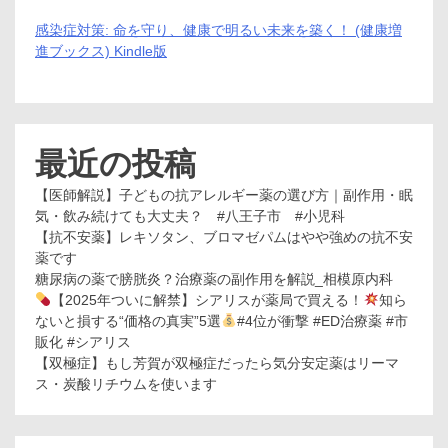
感染症対策: 命を守り、健康で明るい未来を築く！ (健康増
進ブックス) Kindle版
最近の投稿
【医師解説】子どもの抗アレルギー薬の選び方｜副作用・眠
気・飲み続けても大丈夫？ #八王子市 #小児科
【抗不安薬】レキソタン、ブロマゼパムはやや強めの抗不安
薬です
糖尿病の薬で膀胱炎？治療薬の副作用を解説_相模原内科
【2025年ついに解禁】シアリスが薬局で買える！
知ら
ないと損する“価格の真実”5選
#4位が衝撃 #ED治療薬 #市
販化 #シアリス
【双極症】もし芳賀が双極症だったら気分安定薬はリーマ
ス・炭酸リチウムを使います