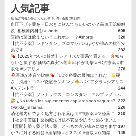
人気記事
最も訪問者が多かった記事 10 件 (過去 28 日間)
血圧下げる薬を一日おきに飲んでもいいのか？高血圧治療解
説_相模原内科① #shorts
605
医師は薬は飲まない？これホント？#shorts
320
【抗不安薬】レキソタン、ブロマゼパムはやや強めの抗不安
薬です
292
【2025年ついに解禁】シアリスが薬局で買える！
知ら
ないと損する“価格の真実”5選
#4位が衝撃 #ED治療薬 #市
販化 #シアリス
278
医師が本音で比較
「ED治療薬の最強はこれだ！
硬
さ・持続・コスパ徹底ランキング
#バイアグラ #シアリス
#ステンドラ
244
【抗不安薬】ソラナックス、コンスタン、アルプラゾラム
¿No todos los suplementos capilares son seguros?
222
@atida_mifarma
220
消化器内科でよく処方される薬は？#市販薬 #便秘薬 #
210
【社交不安症】薬物療法は抗不安薬や抗うつ薬を使います
【質問】塗り薬と貼り薬、どっちの方が痛みに効きます
197
か？に対する回答 #薬剤師 #オススメ #健康 #豆知識
145