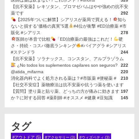
医師は薬は飲まない？これホント？#shorts
320
【抗不安薬】レキソタン、ブロマゼパムはやや強めの抗不安
薬です
292
【2025年ついに解禁】シアリスが薬局で買える！
知ら
ないと損する“価格の真実”5選
#4位が衝撃 #ED治療薬 #市
販化 #シアリス
278
医師が本音で比較
「ED治療薬の最強はこれだ！
硬
さ・持続・コスパ徹底ランキング
#バイアグラ #シアリス
#ステンドラ
244
【抗不安薬】ソラナックス、コンスタン、アルプラゾラム
¿No todos los suplementos capilares son seguros?
222
@atida_mifarma
220
消化器内科でよく処方される薬は？#市販薬 #便秘薬 #
210
【社交不安症】薬物療法は抗不安薬や抗うつ薬を使います
【質問】塗り薬と貼り薬、どっちの方が痛みに効きます
197
か？に対する回答 #薬剤師 #オススメ #健康 #豆知識
145
タグ
#アウトドア
(5)
#アクセサリー
(3)
#ウィズペティ
(3)