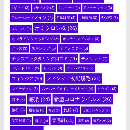
#スイーツ
(4)
#ギフト
(3)
#サブスク
(3)
#ファッション
(3)
#ムームードメイン
(7)
# 体験談
(3)
#無添加
(3)
FX取引
(3)
オミクロン株
(26)
エレコム
(4)
オンラインショッピング
(5)
オンラインビジネス
(3)
スキンケア
(6)
テクノロジー
(5)
グッズ
(3)
テラスファクタリング口コミ
(11)
デメリット
(7)
トリートメント
(2)
トレンド
(3)
ノートパソコン
(2)
フィンジア初期脱毛
(21)
フィンジア
(10)
ムームードメイン デメリット
(4)
マイナチュレ
(3)
モウダス
(3)
感染
(24)
新型コロナウイルス
(26)
健康
(5)
比較
(7)
旅行
(6)
最安値
(3)
格安
(2)
比較ランキング
(2)
育毛剤
(11)
育毛
(5)
災害対策
(4)
薄毛
(2)
薄毛ハゲ
(2)