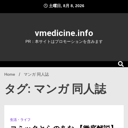
Skip
土曜日, 8月 8, 2026
to
content
vmedicine.info
PR：本サイトはプロモーションを含みます
Home
マンガ 同人誌
タグ: マンガ 同人誌
生活・ライフ
1 Minute