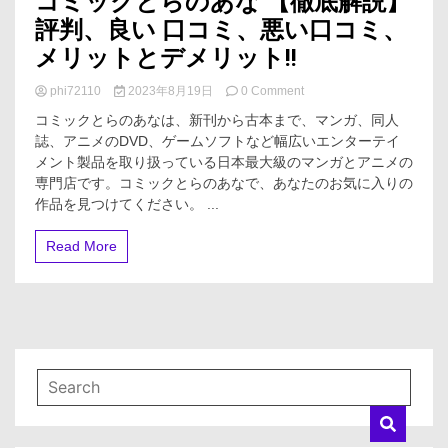
コミックとらのあな 【徹底解説】
評判、良い 口コミ、悪い口コミ、
メリットとデメリット!!
on
phi72110
2023年8月19日
0 Comment
コ
コミックとらのあなは、新刊から古本まで、マンガ、同人
ミ
誌、アニメのDVD、ゲームソフトなど幅広いエンターテイ
ッ
メント製品を取り扱っている日本最大級のマンガとアニメの
ク
と
専門店です。コミックとらのあなで、あなたのお気に入りの
ら
作品を見つけてください。 ...
の
あ
Read More
な
【徹
底
解
説】
評
判、
良
い
口
コ