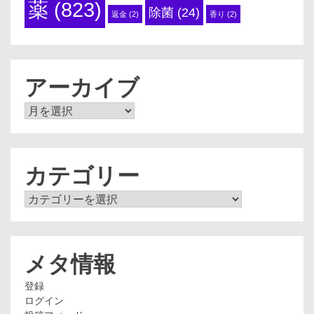
薬
(823)
除菌
(24)
返金
(2)
香り
(2)
アーカイブ
ア
ー
カ
イ
ブ
カテゴリー
カ
テ
ゴ
リ
ー
メタ情報
登録
ログイン