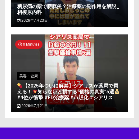
糖尿病の薬で膀胱炎？治療薬の副作用を解説_
相模原内科
2026年7月23日
0 Minutes
美容・健康
【2025年ついに解禁】シアリスが薬局で買
える！
知らないと損する“価格の真実”5選
#4位が衝撃 #ED治療薬 #市販化 #シアリス
2026年7月21日