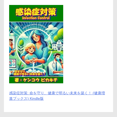
ミ、
悪
い
口
コ
ミ、
メ
リ
ッ
ト
と
デ
メ
リ
ッ
ト!!
感染症対策: 命を守り、健康で明るい未来を築く！ (健康増
進ブックス) Kindle版