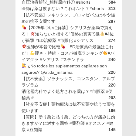
血圧治療解説_相模原内科① #shorts
584
医師は薬は飲まない？これホント？#shorts
313
【抗不安薬】レキソタン、ブロマゼパムはやや強
めの抗不安薬です
287
【2025年ついに解禁】シアリスが薬局で買え
る！
知らないと損する“価格の真実”5選
#4位
が衝撃 #ED治療薬 #市販化 #シアリス
274
医師が本音で比較
「ED治療薬の最強はこれ
だ！
硬さ・持続・コスパ徹底ランキング
#バ
イアグラ #シアリス #ステンドラ
240
¿No todos los suplementos capilares son
seguros? @atida_mifarma
220
【抗不安薬】ソラナックス、コンスタン、アルプ
ラゾラム
220
消化器内科でよく処方される薬は？#市販薬 #便
秘薬 #
203
【社交不安症】薬物療法は抗不安薬や抗うつ薬を
使います
196
【質問】塗り薬と貼り薬、どっちの方が痛みに効
きますか？に対する回答 #薬剤師 #オススメ #健
康 #豆知識
145