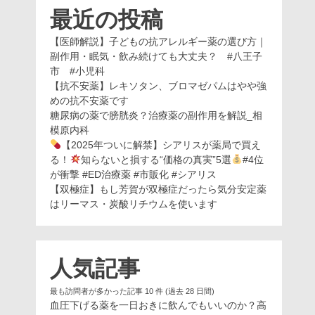
最近の投稿
【医師解説】子どもの抗アレルギー薬の選び方｜
副作用・眠気・飲み続けても大丈夫？ #八王子
市 #小児科
【抗不安薬】レキソタン、ブロマゼパムはやや強
めの抗不安薬です
糖尿病の薬で膀胱炎？治療薬の副作用を解説_相
模原内科
【2025年ついに解禁】シアリスが薬局で買え
る！
知らないと損する“価格の真実”5選
#4位
が衝撃 #ED治療薬 #市販化 #シアリス
【双極症】もし芳賀が双極症だったら気分安定薬
はリーマス・炭酸リチウムを使います
人気記事
最も訪問者が多かった記事 10 件 (過去 28 日間)
血圧下げる薬を一日おきに飲んでもいいのか？高