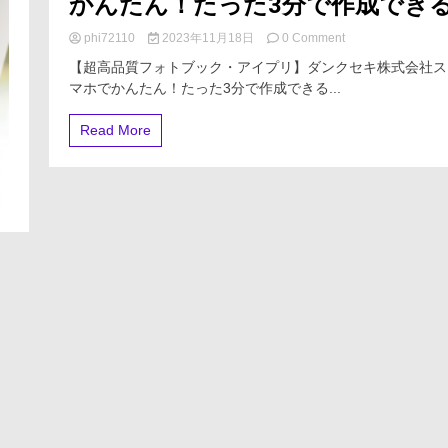
かんたん！たった3分で作成でき
on
phi72110
2023年11月18日
0 Comment
【超
【超高品質フォトブック・アイプリ】ダンクセキ株式会社ス
高
マホでかんたん！たった3分で作成できる...
品
質
フ
Read More
ォ
ト
ブ
ッ
ク・
ア
イ
プ
リ】
ダ
ン
ク
セ
キ
株
式
会