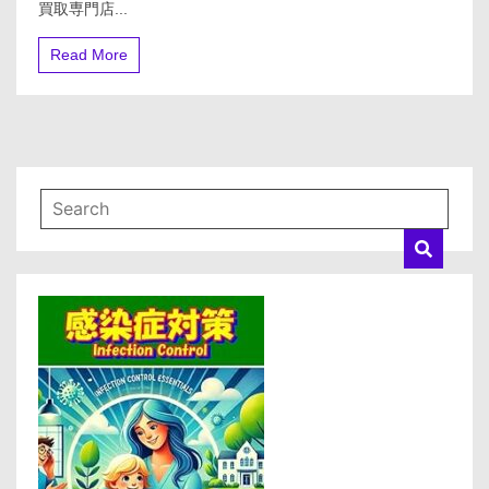
買取専門店...
ス
ト】
株
Read More
式
会
社
一
条・
日
本
最
大
級
の
ゴ
ル
フ
ウ
ェ
ア
高
価
買
取
専