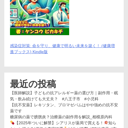
門
店
感染症対策: 命を守り、健康で明るい未来を築く！ (健康増
進ブックス) Kindle版
最近の投稿
【医師解説】子どもの抗アレルギー薬の選び方｜副作用・眠
気・飲み続けても大丈夫？ #八王子市 #小児科
【抗不安薬】レキソタン、ブロマゼパムはやや強めの抗不安
薬です
糖尿病の薬で膀胱炎？治療薬の副作用を解説_相模原内科
【2025年ついに解禁】シアリスが薬局で買える！
知ら