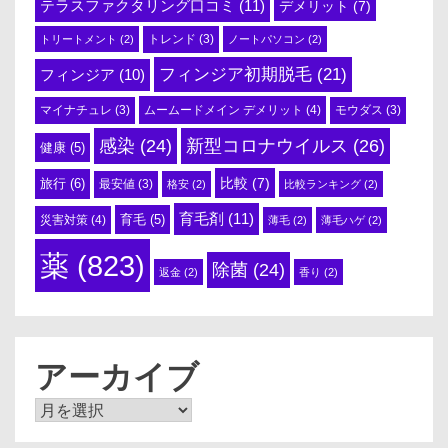
テラスファクタリング口コミ
(11)
デメリット
(7)
トリートメント
(2)
トレンド
(3)
ノートパソコン
(2)
フィンジア初期脱毛
(21)
フィンジア
(10)
ムームードメイン デメリット
(4)
マイナチュレ
(3)
モウダス
(3)
感染
(24)
新型コロナウイルス
(26)
健康
(5)
比較
(7)
旅行
(6)
最安値
(3)
格安
(2)
比較ランキング
(2)
育毛剤
(11)
育毛
(5)
災害対策
(4)
薄毛
(2)
薄毛ハゲ
(2)
薬
(823)
除菌
(24)
返金
(2)
香り
(2)
アーカイブ
ア
ー