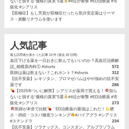
ないと損する“価格の真実”5選
#4位が衝撃 #ED治療薬 #市
販化 #シアリス
【双極症】もし芳賀が双極症だったら気分安定薬はリーマ
ス・炭酸リチウムを使います
人気記事
最も訪問者が多かった記事 10 件 (過去 28 日間)
血圧下げる薬を一日おきに飲んでもいいのか？高血圧治療解
説_相模原内科① #shorts
572
医師は薬は飲まない？これホント？#shorts
312
【抗不安薬】レキソタン、ブロマゼパムはやや強めの抗不安
薬です
286
【2025年ついに解禁】シアリスが薬局で買える！
知ら
ないと損する“価格の真実”5選
#4位が衝撃 #ED治療薬 #市
販化 #シアリス
273
医師が本音で比較
「ED治療薬の最強はこれだ！
硬
さ・持続・コスパ徹底ランキング
#バイアグラ #シアリス
#ステンドラ
234
【抗不安薬】ソラナックス、コンスタン、アルプラゾラム