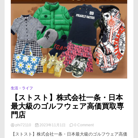
生活・ライフ
【ストスト】株式会社一条・日本
最大級のゴルフウェア高価買取専
門店
on
phi72110
2023年11月1日
0 Comment
【ス
【ストスト】株式会社一条・日本最大級のゴルフウェア高価
ト