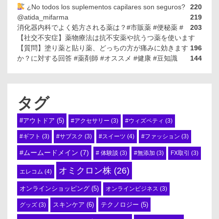
¿No todos los suplementos capilares son seguros?
220
@atida_mifarma
219
消化器内科でよく処方される薬は？#市販薬 #便秘薬 #
203
【社交不安症】薬物療法は抗不安薬や抗うつ薬を使います
【質問】塗り薬と貼り薬、どっちの方が痛みに効きます
196
か？に対する回答 #薬剤師 #オススメ #健康 #豆知識
144
タグ
#アウトドア
(5)
#アクセサリー
(3)
#ウィズペティ
(3)
#スイーツ
(4)
#ギフト
(3)
#サブスク
(3)
#ファッション
(3)
#ムームードメイン
(7)
# 体験談
(3)
#無添加
(3)
FX取引
(3)
オミクロン株
(26)
エレコム
(4)
オンラインショッピング
(5)
オンラインビジネス
(3)
スキンケア
(6)
テクノロジー
(5)
グッズ
(3)