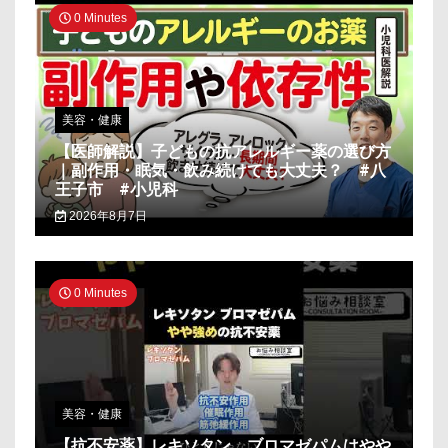
0 Minutes
美容・健康
【医師解説】子どもの抗アレルギー薬の選び方
｜副作用・眠気・飲み続けても大丈夫？ #八
王子市 #小児科
2026年8月7日
0 Minutes
美容・健康
【抗不安薬】レキソタン、ブロマゼパムはやや