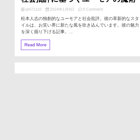
on
phi72110
2024年1月8日
0 Comment
松
松本人志の独創的なユーモアと社会批評。彼の革新的なスタ
本
イルは、お笑い界に新たな風を吹き込んでいます。彼の魅力
人
を深く掘り下げる記事。...
志
の
魅
Read More
力-
独
自
の
視