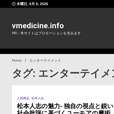
Skip
木曜日, 8月 6, 2026
to
content
vmedicine.info
PR：本サイトはプロモーションを含みます
Home
エンターテイメント
タグ: エンターテイメ
人気商品
松本人志
3 Minutes
松本人志の魅力- 独自の視点と鋭い
社会批評に基づくユーモアの魔術