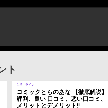
ント
点
生活・ライフ
1 Minute
と
コミックとらのあな 【徹底解説】
鋭
い
評判、良い 口コミ、悪い口コミ、
社
メリットとデメリット!!
会