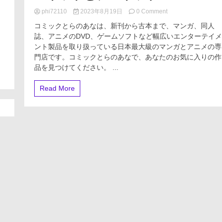
批
on
phi72110
2023年8月19日
0 Comment
評
コ
に
コミックとらのあなは、新刊から古本まで、マンガ、同人
ミ
基
誌、アニメのDVD、ゲームソフトなど幅広いエンターテイメ
ッ
づ
ント製品を取り扱っている日本最大級のマンガとアニメの専
ク
く
と
ユ
門店です。コミックとらのあなで、あなたのお気に入りの作
ら
ー
品を見つけてください。 ...
の
モ
あ
ア
Read More
な
の
【徹
魔
底
術
解
説】
評
判、
良
い
口
コ
ミ、
悪
い
口