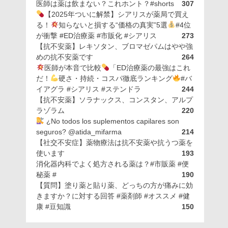
医師は薬は飲まない？これホント？#shorts
307
【2025年ついに解禁】シアリスが薬局で買え
る！
知らないと損する“価格の真実”5選
#4位
が衝撃 #ED治療薬 #市販化 #シアリス
273
【抗不安薬】レキソタン、ブロマゼパムはやや強
めの抗不安薬です
264
医師が本音で比較
「ED治療薬の最強はこれ
だ！
硬さ・持続・コスパ徹底ランキング
#バ
イアグラ #シアリス #ステンドラ
244
【抗不安薬】ソラナックス、コンスタン、アルプ
ラゾラム
220
¿No todos los suplementos capilares son
seguros? @atida_mifarma
214
【社交不安症】薬物療法は抗不安薬や抗うつ薬を
使います
193
消化器内科でよく処方される薬は？#市販薬 #便
秘薬 #
190
【質問】塗り薬と貼り薬、どっちの方が痛みに効
きますか？に対する回答 #薬剤師 #オススメ #健
康 #豆知識
150