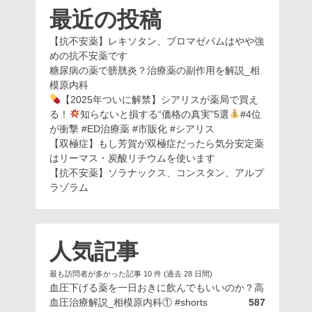
最近の投稿
【抗不安薬】レキソタン、ブロマゼパムはやや強
めの抗不安薬です
糖尿病の薬で膀胱炎？治療薬の副作用を解説_相
模原内科
【2025年ついに解禁】シアリスが薬局で買え
る！
知らないと損する“価格の真実”5選
#4位
が衝撃 #ED治療薬 #市販化 #シアリス
【双極症】もし芳賀が双極症だったら気分安定薬
はリーマス・炭酸リチウムを使います
【抗不安薬】ソラナックス、コンスタン、アルプ
ラゾラム
人気記事
最も訪問者が多かった記事 10 件 (過去 28 日間)
血圧下げる薬を一日おきに飲んでもいいのか？高
血圧治療解説_相模原内科① #shorts
587