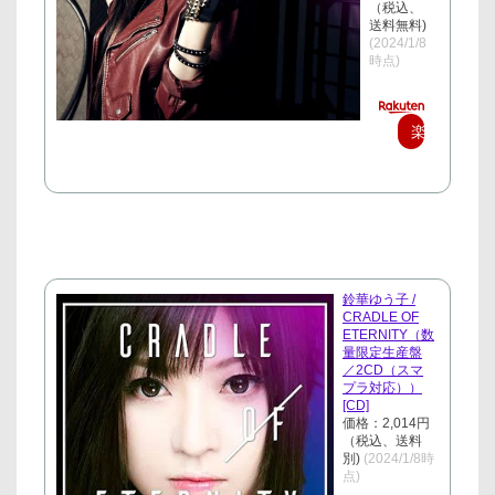
（税込、
送料無料)
(2024/1/8
時点)
楽
天
で
購
入
鈴華ゆう子 /
CRADLE OF
ETERNITY（数
量限定生産盤
／2CD（スマ
プラ対応））
[CD]
価格：2,014円
（税込、送料
別)
(2024/1/8時
点)