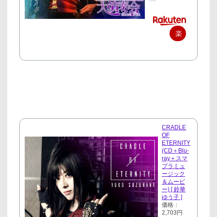
楽
天
で
購
入
CRADLE
OF
ETERNITY
(CD＋Blu-
ray＋スマ
プラミュ
ージック
＆ムービ
ー) [ 鈴華
ゆう子 ]
価格：
2,703円