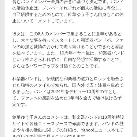
含むバンドメンバー全員の合意に基づく決定です。バンド
の活動休止は、メンバーそれぞれが個人の活動に専念し、
自己研鑽するためのもので、鈴華ゆう子さん自身もこの休
止についてコメントしています。
彼女は、この8人のメンバーで集まることに意味があると
し、大きな夢を持ってスタートした和楽器バンドが、ファ
ンの応援と愛情のおかげで走り続けることができたと感謝
を述べています。また、10周年イヤー後は、和楽器バンド
という枠にとらわれずに、自由な発想で活動することで、
さらなるパワーアップを目指すとのことです。
和楽器バンドは、伝統的な和楽器の魅力とロックを融合さ
せた独特のスタイルで知られ、国内外で広く注目を集めて
きました。バンドは2024年をデビュー10周年の年とし
て、ファンへの感謝を込めた1年間を全力で駆け抜ける予
定です。
鈴華ゆう子さんのコメントは、和楽器バンドの10周年特設
サイトや各種ニュースソースで確認できます。バンドの歴
史や今後の活動に関しての詳細は、Yahoo!ニュースやモデ
ルプレスの記事で見ることができます。