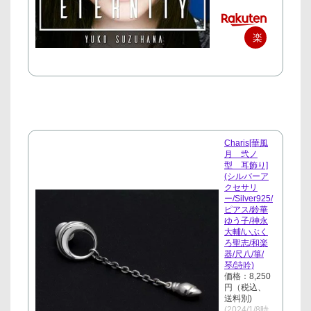
楽
天
で
購
入
Charis[華風
月 弐ノ
型 耳飾り]
(シルバーア
クセサリ
ー/Silver925/
ピアス/鈴華
ゆう子/神永
大輔/いぶく
ろ聖志/和楽
器/尺八/箏/
琴/詩吟)
価格：8,250
円（税込、
送料別)
(2024/1/8時