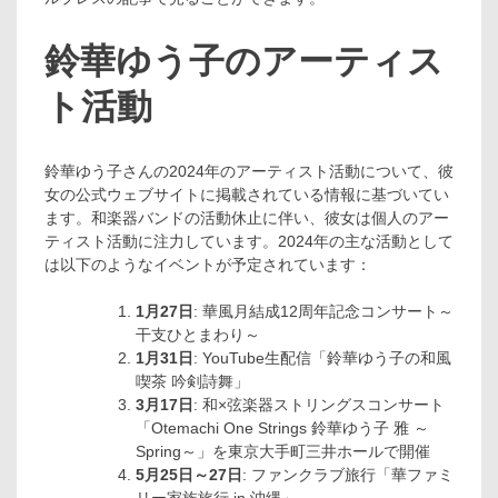
鈴華ゆう子のアーティス
ト活動
鈴華ゆう子さんの2024年のアーティスト活動について、彼
女の公式ウェブサイトに掲載されている情報に基づいてい
ます。和楽器バンドの活動休止に伴い、彼女は個人のアー
ティスト活動に注力しています。2024年の主な活動として
は以下のようなイベントが予定されています：
1月27日
: 華風月結成12周年記念コンサート～
干支ひとまわり～
1月31日
: YouTube生配信「鈴華ゆう子の和風
喫茶 吟剣詩舞」
3月17日
: 和×弦楽器ストリングスコンサート
「Otemachi One Strings 鈴華ゆう子 雅 ～
Spring～」を東京大手町三井ホールで開催
5月25日～27日
: ファンクラブ旅行「華ファミ
リー家族旅行 in 沖縄」