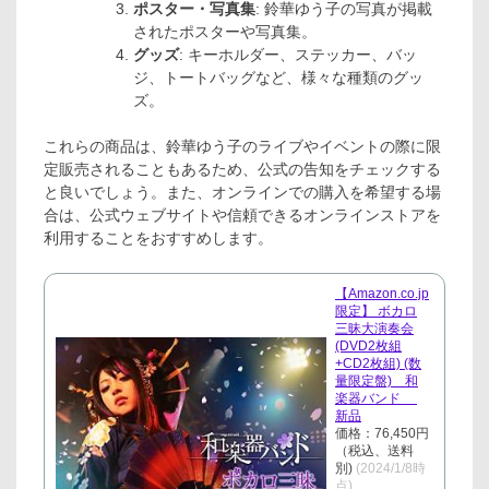
ポスター・写真集
: 鈴華ゆう子の写真が掲載
されたポスターや写真集。
グッズ
: キーホルダー、ステッカー、バッ
ジ、トートバッグなど、様々な種類のグッ
ズ。
これらの商品は、鈴華ゆう子のライブやイベントの際に限
定販売されることもあるため、公式の告知をチェックする
と良いでしょう。また、オンラインでの購入を希望する場
合は、公式ウェブサイトや信頼できるオンラインストアを
利用することをおすすめします。
【Amazon.co.jp
限定】 ボカロ
三昧大演奏会
(DVD2枚組
+CD2枚組) (数
量限定盤) 和
楽器バンド
新品
価格：76,450円
（税込、送料
別)
(2024/1/8時
点)