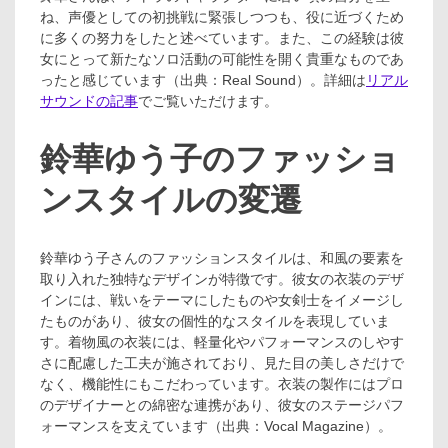
ね、声優としての初挑戦に緊張しつつも、役に近づくため
に多くの努力をしたと述べています。また、この経験は彼
女にとって新たなソロ活動の可能性を開く貴重なものであ
ったと感じています（出典：Real Sound）。詳細は
リアル
サウンドの記事
でご覧いただけます。
鈴華ゆう子のファッショ
ンスタイルの変遷
鈴華ゆう子さんのファッションスタイルは、和風の要素を
取り入れた独特なデザインが特徴です。彼女の衣装のデザ
インには、戦いをテーマにしたものや女剣士をイメージし
たものがあり、彼女の個性的なスタイルを表現していま
す。着物風の衣装には、軽量化やパフォーマンスのしやす
さに配慮した工夫が施されており、見た目の美しさだけで
なく、機能性にもこだわっています。衣装の製作にはプロ
のデザイナーとの綿密な連携があり、彼女のステージパフ
ォーマンスを支えています（出典：Vocal Magazine）。