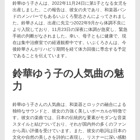
鈴華ゆう子さんは、2022年11月24日に第1子となる女児を
出産しました。この報告は、彼女の夫であり、和楽器バン
ドのメンバーでもあるいぶくろ聖志さんによってされまし
た。鈴華さんは、出産に先立つ2022年9月から体調不良に
より入院しており、11月23日の深夜に体調が急変し、緊急
手術の判断がなされました。幸い、母子ともに健康で、現
在は集中治療室での経過観察中です。いぶくろさんは、今
後鈴華さんがリハビリ期間を経て体力回復に専念する予定
であることを伝えています​​。
鈴華ゆう子の人気曲の魅
力
鈴華ゆう子さんの人気曲は、和楽器とロックの融合による
独特なサウンドと、彼女の力強く美しいボーカルが特徴で
す。彼女の楽曲では、日本の伝統的な要素がモダンな音楽
スタイルと結びついており、それが国内外の多くのファン
から高い評価を受けています。また、彼女の歌詞は日本の
文化や自然の美しさを詩的に表現し、リスナーに深い感動