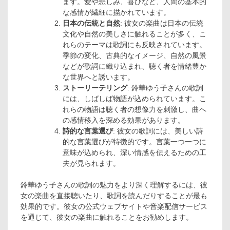
ます。愛や悲しみ、喜びなど、人間の基本的
な感情が繊細に描かれています。
日本の伝統と自然
: 彼女の楽曲は日本の伝統
文化や自然の美しさに触れることが多く、こ
れらのテーマは歌詞にも反映されています。
季節の変化、古典的なイメージ、自然の風景
などが歌詞に織り込まれ、聴く者を情緒豊か
な世界へと誘います。
ストーリーテリング
: 鈴華ゆう子さんの歌詞
には、しばしば物語が込められています。こ
れらの物語は聴く者の想像力を刺激し、曲へ
の感情移入を深める効果があります。
詩的な言葉選び
: 彼女の歌詞には、美しい詩
的な言葉選びが特徴的です。言葉一つ一つに
意味が込められ、深い情感を伝えるための工
夫が見られます。
鈴華ゆう子さんの歌詞の魅力をより深く理解するには、彼
女の楽曲を直接聴いたり、歌詞を読んだりすることが最も
効果的です。彼女の公式ウェブサイトや音楽配信サービス
を通じて、彼女の楽曲に触れることをお勧めします。