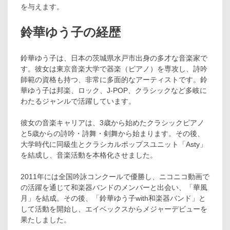
を与えます。
鈴華ゆう子の経歴
鈴華ゆう子は、日本の茨城県水戸市出身の多才な音楽家で
す。彼女は東京音楽大学で器楽（ピアノ）を専攻し、詩吟
師範の資格も持つ、非常に多面的なアーティストです。鈴
華ゆう子は邦楽、ロック、J-POP、クラシックなど多岐に
わたるジャンルで活躍しています。
彼女の音楽キャリアは、3歳から始めたクラシックピアノ
と5歳からの詩吟・詩舞・剣舞から始まります。その後、
大学時代に同級生とクラシカルポップスユニット「Asty」
を結成し、音楽活動を本格化させました。
2011年には全国吟詠コンクールで優勝し、ニコニコ動画で
の活躍を通じて和楽器バンドのメンバーと出会い、「華風
月」を結成。その後、「鈴華ゆう子with和楽器バンド」と
して活動を開始し、エイベックスからメジャーデビューを
果たしました。