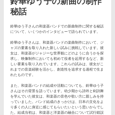
鈴華ゆう子の新曲の制作
秘話
鈴華ゆう子さんの和楽器バンドでの新曲制作に関する秘話
について、いくつかのインタビューで語られています。
鈴華ゆう子さんは、和楽器バンドの楽曲制作において、ジ
ャズの要素を取り入れた新しい試みに挑戦しています。彼
女は、和楽器がジャジーな世界観にどのように合うかを探
求し、映像制作においても初めて役者を起用するなど、新
しい要素を取り入れています。これらの試みは、彼女がこ
れまでの音楽経験を活かし、創造性を追求する過程で生ま
れたものです。
また、和楽器バンドの結成や活動についても、鈴華ゆう子
さんはその背景を語っています。幼少期から詩吟と剣詩舞
を学んでいた彼女は、和楽器の音色や歌い方に親しみを持
っていました。バンド結成のきっかけは、日本の文化をよ
り多くの人に身近に感じてもらいたいという思いからでし
た。結成当初は、和楽器と洋楽器の融合について試行錯誤