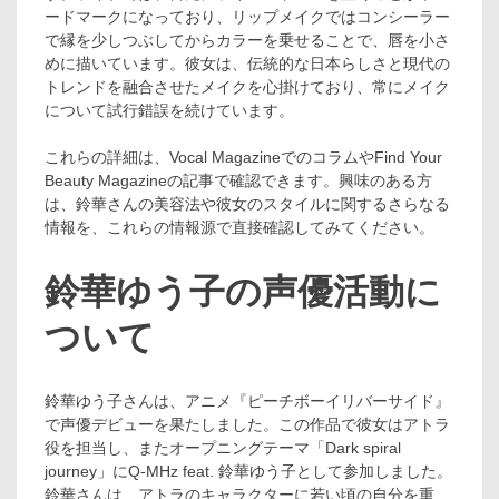
ードマークになっており、リップメイクではコンシーラー
で縁を少しつぶしてからカラーを乗せることで、唇を小さ
めに描いています。彼女は、伝統的な日本らしさと現代の
トレンドを融合させたメイクを心掛けており、常にメイク
について試行錯誤を続けています。
これらの詳細は、Vocal MagazineでのコラムやFind Your
Beauty Magazineの記事で確認できます。興味のある方
は、鈴華さんの美容法や彼女のスタイルに関するさらなる
情報を、これらの情報源で直接確認してみてください​​​​​​。
鈴華ゆう子の声優活動に
ついて
鈴華ゆう子さんは、アニメ『ピーチボーイリバーサイド』
で声優デビューを果たしました。この作品で彼女はアトラ
役を担当し、またオープニングテーマ「Dark spiral
journey」にQ-MHz feat. 鈴華ゆう子として参加しました。
鈴華さんは、アトラのキャラクターに若い頃の自分を重