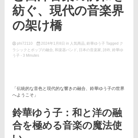
紡ぐ、現代の音楽界
の架け橋
phi72110
2024年1月8日
in
人気商品
,
鈴華ゆう子
Tagged
ク
ラシックとポップの融合
,
和楽器バンド
,
日本の音楽家
,
詩吟
,
鈴華ゆ
う子
- 3 Minutes
「伝統的な音色と現代的な響きの融合、鈴華ゆう子の世界
へようこそ」
鈴華ゆう子：和と洋の融
合を極める音楽の魔法使
い