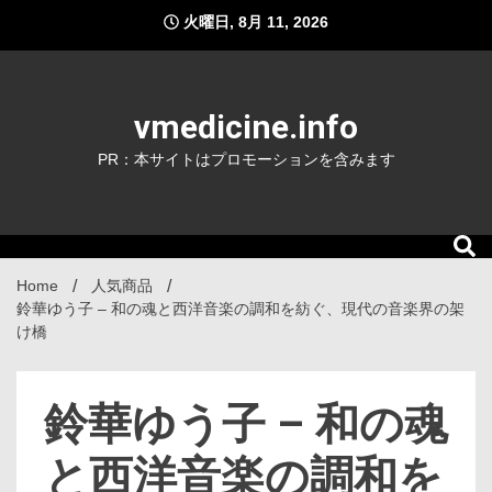
Skip
火曜日, 8月 11, 2026
to
content
vmedicine.info
PR：本サイトはプロモーションを含みます
Home
人気商品
鈴華ゆう子 – 和の魂と西洋音楽の調和を紡ぐ、現代の音楽界の架
け橋
鈴華ゆう子 – 和の魂
と西洋音楽の調和を