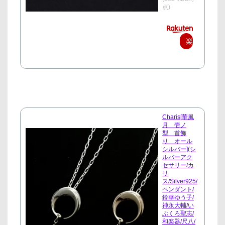
点)
楽
天
で
購
入
Charis[華風
月 壱ノ
型 首飾
り オール
シルバー](シ
ルバーアク
セサリー/カ
リ
ス/Silver925/
ペンダント/
鈴華ゆう子/
神永大輔/い
ぶくろ聖志/
和楽器/尺八/