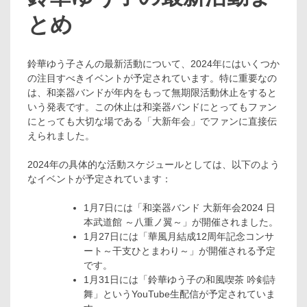
とめ
鈴華ゆう子さんの最新活動について、2024年にはいくつか
の注目すべきイベントが予定されています。特に重要なの
は、和楽器バンドが年内をもって無期限活動休止をすると
いう発表です。この休止は和楽器バンドにとってもファン
にとっても大切な場である「大新年会」でファンに直接伝
えられました。
2024年の具体的な活動スケジュールとしては、以下のよう
なイベントが予定されています：
1月7日には「和楽器バンド 大新年会2024 日
本武道館 ～八重ノ翼～」が開催されました。
1月27日には「華風月結成12周年記念コンサ
ート～干支ひとまわり～」が開催される予定
です。
1月31日には「鈴華ゆう子の和風喫茶 吟剣詩
舞」というYouTube生配信が予定されていま