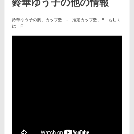
鈴華ゆう子の他の情報
鈴華ゆう子の胸、カップ数 - 推定カップ数、E もしく
は F