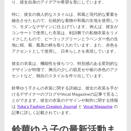
り、彼女自身のアイデアや希望を形にしています。
特に、彼女の個人的なスタイルは、和風と現代的な要素を
融合させたもので、伝統的な着物や和風の生地を使用しつ
つ、モダンなデザインに仕上げています。例えば、彼女が
コンサートで使用した衣装は、剣詩舞での私物衣装をリメ
イクしたもので、ピーコックグリーンとラベンダー色の生
地に桜、菊、鳳凰の柄を取り入れています。また、赤色を
アクセントとして使用し、日本らしさを表現しています。
彼女の衣装は、機能性を保ちつつ、特別感のある変則的な
デザインが特徴で、胸元の少しの肌見せや裾の赤色のアク
セントなど、独自のスタイルを作り出しています。
鈴華ゆう子さんの衣装に関する詳細は、彼女の衣装を手が
けるデザイナーのブログやVocal Magazineの記事で見るこ
とができます。彼女の衣装のデザインや制作に関する情報
は
Yuka’s Fashion Creation Journal
と
Vocal Magazine
の
記事に詳しく記載されています。
鈴華ゆう子の最新活動ま