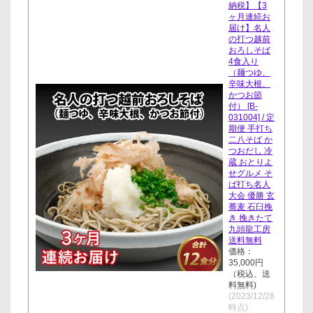
納税】【3
ヶ月連続お
届け】名人
の打つ越前
おろしそば
4食入り
（麺つゆ、
辛味大根、
かつお節
付） [B-
031004] / 定
期便 手打ち
二八そば か
つおだし 冷
蔵 おとりよ
せグルメ そ
ば打ち名人
大会 優勝 玄
蕎麦 石臼挽
き 挽きたて
九頭龍工房
送料無料
価格：
35,000円
（税込、送
料無料)
(2023/12/28
時点)