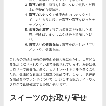
海苔の佃煮
：海苔を甘辛いタレで煮込んだ日
本の伝統的な調味料。
海苔のスナック
：健康志向のスナックとし
て、カリカリに焼いた海苔や海苔を使ったチ
ップスなど。
栄養強化海苔
：特定の栄養素を強化した海
苔、例えばカルシウムや鉄分を追加した製
品。
海苔入りの健康食品
：海苔を使用したサプリ
メントや、健康食品。
これらの製品は海苔の栄養面を最大限に生かし、日常的な
食生活に取り入れやすい形で提供されています。海苔は低
カロリーで栄養価が高く、ビタミンやミネラルを多く含む
ため、健康的な食生活に役立つ食品です。しかし、具体的
な製品名やブランドについては、該当する販売サイトやカ
タログで直接確認する必要があります。
スイーツのお取り寄せ