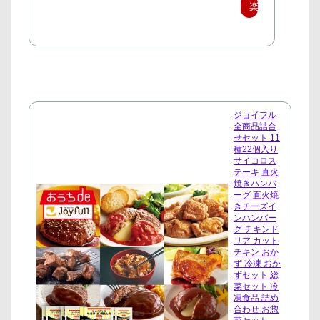
楽
天
で
購
入
ジョイフル
全商品詰合
せセット 11
種22個入り
サイコロス
テーキ 直火
焼きハンバ
ーグ 直火焼
きチーズイ
ンハンバー
グ チキンド
リア カット
チキン おか
ず 冷凍 おか
ずセット 総
菜セット 冷
凍食品 詰め
合わせ お惣