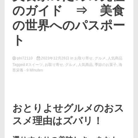
のガイド ⇒ 美食
の世界へのパスポー
ト
phi72110
2023年12月28日
in
お取り寄せ
,
グルメ
,
人気商品
Tagged
#スイーツ
,
お取り寄せ
,
グルメ
,
人気商品
,
季節のお菓子
,
海
苔栄養
- 9 Minutes
おとりよせグルメのおス
スメ理由はズバリ！