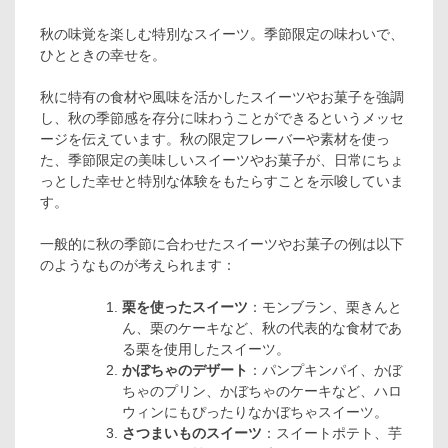
秋の味覚を楽しむ特別なスイーツ。季節限定の味わいで、
ひとときの幸せを。
秋に特有の食材や風味を活かしたスイーツやお菓子を強調
し、秋の季節感を存分に味わうことができるというメッセ
ージを伝えています。秋の限定フレーバーや素材を使っ
た、季節限定の美味しいスイーツやお菓子が、日常にちょ
っとした幸せと特別な体験をもたらすことを示唆していま
す。
一般的に秋の季節に合わせたスイーツやお菓子の例は以下
のようなものが考えられます：
栗を使ったスイーツ
：モンブラン、栗きんと
ん、栗のケーキなど、秋の代表的な食材であ
る栗を使用したスイーツ。
かぼちゃのデザート
：パンプキンパイ、かぼ
ちゃのプリン、かぼちゃのケーキなど、ハロ
ウィンにもぴったりなかぼちゃスイーツ。
さつまいものスイーツ
：スイートポテト、芋