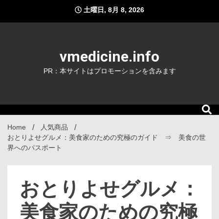
Skip
土曜日, 8月 8, 2026
to
content
vmedicine.info
PR：本サイトはプロモーションを含みます
Home
人気商品
おとりよせグルメ：美食家のための究極のガイド ⇒ 美食の世
界へのパスポート
おとりよせグルメ：
美食家のための究極