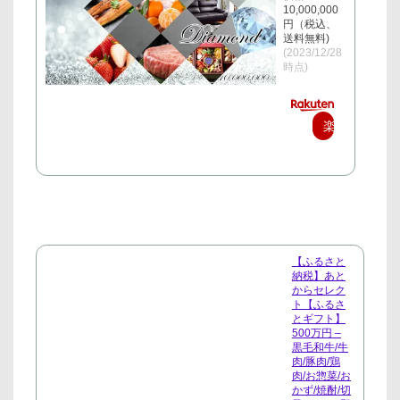
10,000,000
円（税込、
送料無料)
(2023/12/28
時点)
楽
天
で
購
入
【ふるさと
納税】あと
からセレク
ト【ふるさ
とギフト】
500万円 –
黒毛和牛/牛
肉/豚肉/鶏
肉/お惣菜/お
かず/焼酎/切