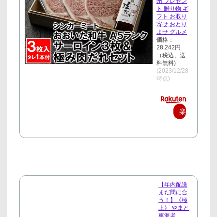
州 プレゼン
ト 贈り物 ギ
フト お取り
寄せ おとり
よせ グルメ
価格：
28,242円
（税込、送
料無料)
(2023/12/28
時点)
楽
天
で
購
入
【年内配送
まだ間に合
う！】《極
上》 やまと
車海老