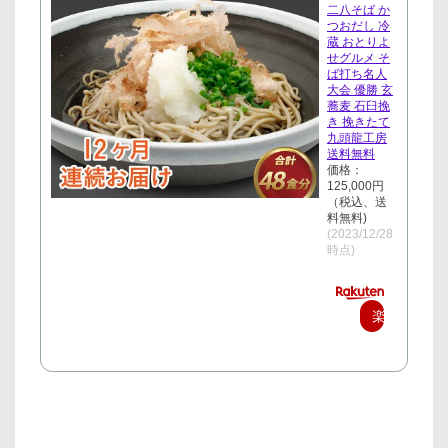
二八そば か
つおだし 冷
蔵 おとりよ
せグルメ そ
ば打ち名人
大会 優勝 玄
蕎麦 石臼挽
き 挽きたて
九頭龍工房
送料無料
価格：
125,000円
（税込、送
料無料)
(2023/12/28
時点)
楽
天
で
購
入