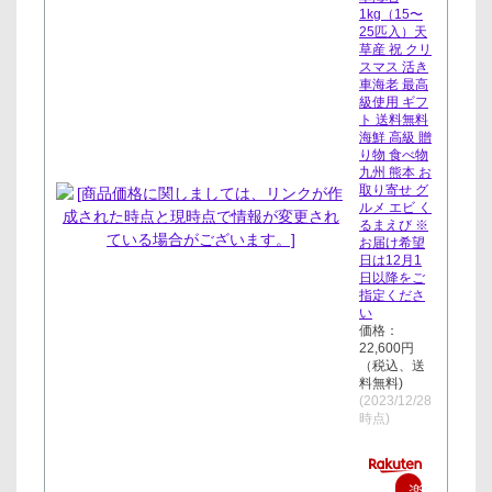
1kg（15〜
25匹入）天
草産 祝 クリ
スマス 活き
車海老 最高
級使用 ギフ
ト 送料無料
海鮮 高級 贈
り物 食べ物
九州 熊本 お
取り寄せ グ
ルメ エビ く
るまえび ※
お届け希望
日は12月1
日以降をご
指定くださ
い
価格：
22,600円
（税込、送
料無料)
(2023/12/28
時点)
楽