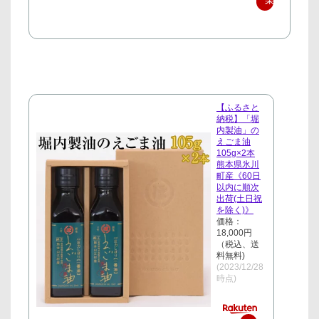
天
で
購
入
【ふるさと
納税】「堀
内製油」の
えごま油
105g×2本
熊本県氷川
町産《60日
以内に順次
出荷(土日祝
を除く)》
価格：
18,000円
（税込、送
料無料)
(2023/12/28
時点)