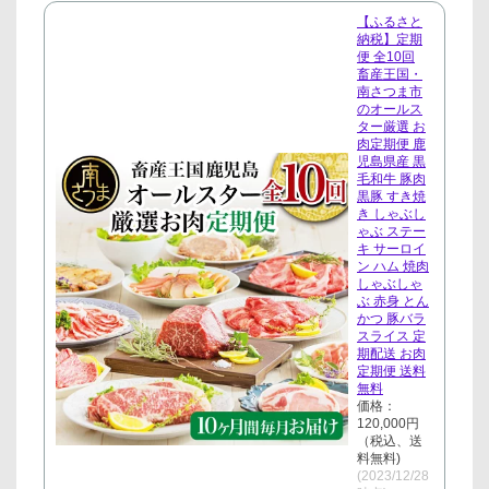
【ふるさと
納税】定期
便 全10回
畜産王国・
南さつま市
のオールス
ター厳選 お
肉定期便 鹿
児島県産 黒
毛和牛 豚肉
黒豚 すき焼
き しゃぶし
ゃぶ ステー
キ サーロイ
ン ハム 焼肉
しゃぶしゃ
ぶ 赤身 とん
かつ 豚バラ
スライス 定
期配送 お肉
定期便 送料
無料
価格：
120,000円
（税込、送
料無料)
(2023/12/28