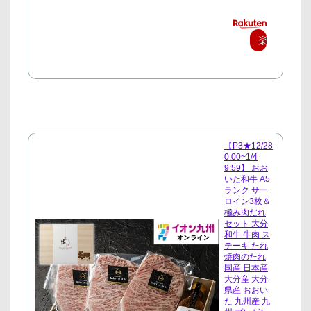
楽
天
で
購
入
【P3★12/28
0:00~1/4
9:59】 おお
いた和牛 A5
ランク サー
ロイン3枚＆
極み肉だれ
セット 大分
和牛 牛肉 ス
テーキ たれ
焼肉のたれ
国産 日本産
大分産 大分
県産 おおい
た 九州産 九