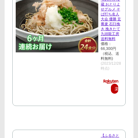
蔵 おとりよ
せグルメ そ
ば打ち名人
大会 優勝 玄
蕎麦 石臼挽
き 挽きたて
九頭龍工房
送料無料
価格：
66,300円
（税込、送
料無料)
(2023/12/28
時点)
楽
天
で
購
入
【ふるさと