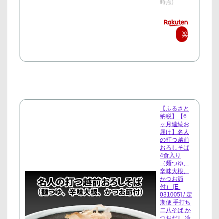
時点)
楽
天
で
購
入
【ふるさと
納税】【6
ヶ月連続お
届け】名人
の打つ越前
おろしそば
4食入り
（麺つゆ、
辛味大根、
かつお節
付） [E-
031005] / 定
期便 手打ち
二八そば か
つおだし 冷