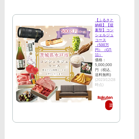
【ふるさと
納税】【提
案型】コン
シェルジュ
コース
（500万
円）（GT-
11）
価格：
5,000,000
円（税込、
送料無料)
(2023/12/28
時点)
楽
天
で
購