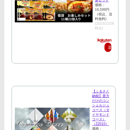
菜セット
価格：
16,599円
（税込、送
料無料)
(2023/12/28
時点)
楽
天
で
購
入
【ふるさと
納税】貴方
だけのコン
シェルジュ
コース（ダ
イヤモンド
コース）
（ZZ010）
価格：