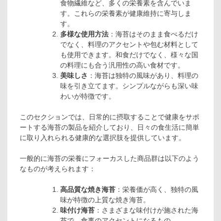
食物繊維など、多くの栄養素を含んでいま
す。これらの栄養素が健康維持に寄与しま
す。
多様な使用方法
：海苔はそのまま食べるだけ
でなく、料理のアクセントや包む材料として
も使用できます。和食だけでなく、様々な国
の料理にも合う汎用性の高い食材です。
美味しさ
：海苔は独特の風味があり、料理の
味を引き立てます。シンプルながらも深い味
わいが特徴です。
このセクションでは、日常的に摂取することで健康をサポ
ートする海苔の製品を紹介しており、日々の食生活に簡単
に取り入れられる健康的な選択肢を提供しています。
一般的に海苔の栄養にフォーカスした商品群は以下のよう
なものが考えられます：
高品質な焼き海苔
：栄養価が高く、独特の風
味が特徴の上質な焼き海苔。
味付け海苔
：さまざまな味付けが施された海
苔で、食事のアクセントになるもの。