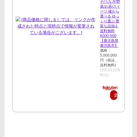
子/うなぎ/野
菜/お茶/スイ
ーツ 後から
選べる ゆっ
くり選ぶ 豊
富な品揃え
送料無料
K000-500
【鹿児島県
鹿児島市】
価格：
5,000,000
円（税込、
送料無料)
(2023/12/28
時点)
楽
天
で
購
入