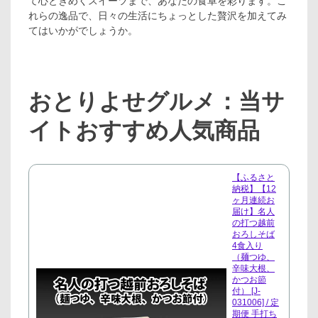
て心ときめくスイーツまで、あなたの食卓を彩ります。こ
れらの逸品で、日々の生活にちょっとした贅沢を加えてみ
てはいかがでしょうか。
おとりよせグルメ：当サ
イトおすすめ人気商品
【ふるさと
納税】【12
ヶ月連続お
届け】名人
の打つ越前
おろしそば
4食入り
（麺つゆ、
辛味大根、
かつお節
付） [J-
031006] / 定
期便 手打ち