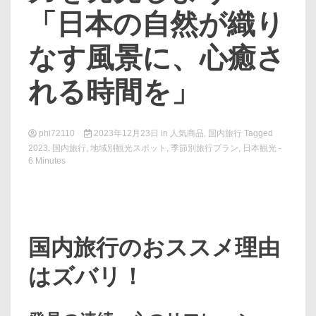
「日本の自然が織り
なす風景に、心癒さ
れる時間を」
phi72110
2023年12月23日
in
人気商品
,
国内旅行
Tagged
2023
,
国内旅行
,
地域別観光スポット
,
季節別旅行プラン
,
日本観光
-
6 Minutes
国内旅行のおススメ理由
はズバリ！