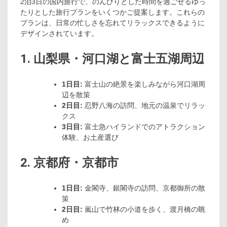
2泊3日の国内旅行で、のんびりとした時間を過ごせるゆっ
たりとした旅行プランをいくつかご提案します。これらの
プランは、日常の忙しさを忘れてリラックスできるように
デザインされています。
1. 山梨県・河口湖と富士五湖周辺
1日目:
富士山の絶景を楽しみながら河口湖周
辺を散策
2日目:
忍野八海の訪問、地元の温泉でリラッ
クス
3日目:
富士急ハイランドでのアトラクション
体験、お土産選び
2. 京都府・京都市
1日目:
金閣寺、銀閣寺の訪問、京都御所の散
策
2日目:
嵐山で竹林の小道を歩く、渡月橋の眺
め