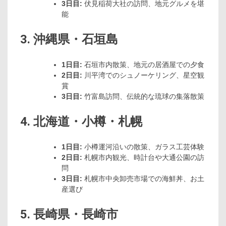
3日目:
伏見稲荷大社の訪問、地元グルメを堪
能
3. 沖縄県・石垣島
1日目:
石垣市内散策、地元の居酒屋での夕食
2日目:
川平湾でのシュノーケリング、星空観
賞
3日目:
竹富島訪問、伝統的な琉球の集落散策
4. 北海道・小樽・札幌
1日目:
小樽運河沿いの散策、ガラス工芸体験
2日目:
札幌市内観光、時計台や大通公園の訪
問
3日目:
札幌市中央卸売市場での海鮮丼、お土
産選び
5. 長崎県・長崎市