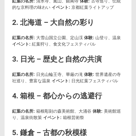
紅葉の名所:
清水寺、嵐山、銀閣寺
体験:
古寺巡り、伝統
的な京料理の味わい
イベント:
京都紅葉ライトアップ
2. 北海道 – 大自然の彩り
紅葉の名所:
大雪山国立公園、定山渓
体験:
山登り、温泉
イベント:
紅葉狩り、食文化フェスティバル
3. 日光 – 歴史と自然の共演
紅葉の名所:
日光山輪王寺、華厳の滝
体験:
世界遺産の寺
社巡り、豊富な温泉
イベント:
日光紅葉フェスティバル
4. 箱根 – 都心からの逃避行
紅葉の名所:
箱根彫刻の森美術館、大涌谷
体験:
美術館巡
り、温泉街散策
イベント:
箱根芸術祭
5. 鎌倉 – 古都の秋模様