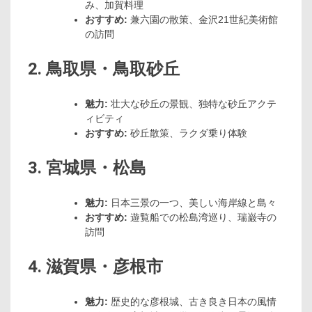
み、加賀料理
おすすめ:
兼六園の散策、金沢21世紀美術館
の訪問
2. 鳥取県・鳥取砂丘
魅力:
壮大な砂丘の景観、独特な砂丘アクテ
ィビティ
おすすめ:
砂丘散策、ラクダ乗り体験
3. 宮城県・松島
魅力:
日本三景の一つ、美しい海岸線と島々
おすすめ:
遊覧船での松島湾巡り、瑞巌寺の
訪問
4. 滋賀県・彦根市
魅力:
歴史的な彦根城、古き良き日本の風情