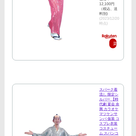
12,100円
（税込、送
料別)
(2023/12/20
時点)
楽
天
で
購
入
スパーク着
流し 限定シ
ルバー 【時
代劇 宴会 余
興 カラオケ
マツケンサ
ンバ 仮装 コ
スプレ衣装
コスチュー
ム スパンコ