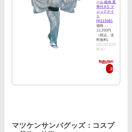
ール 銀色 黒
帯付き】マ
ジックナイ
ト
PA115081
価格：
13,200円
（税込、送
料無料)
(2023/12/20
時点)
楽
天
で
購
入
マツケンサンバグッズ：コスプ