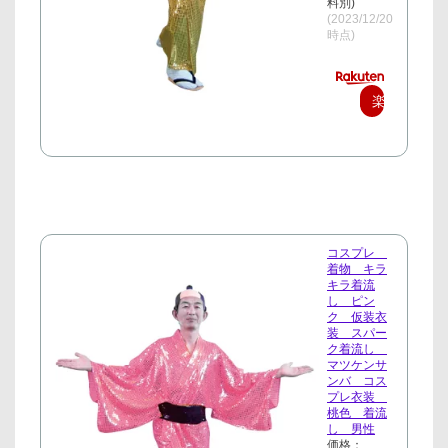
料別)
(2023/12/20
時点)
楽
天
で
購
入
コスプレ
着物 キラ
キラ着流
し ピン
ク 仮装衣
装 スパー
ク着流し
マツケンサ
ンバ コス
プレ衣装
桃色 着流
し 男性
価格：