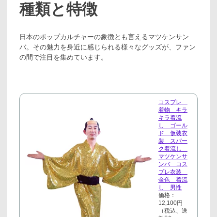
種類と特徴
日本のポップカルチャーの象徴とも言えるマツケンサン
バ。その魅力を身近に感じられる様々なグッズが、ファン
の間で注目を集めています。
コスプレ
着物 キラ
キラ着流
し ゴール
ド 仮装衣
装 スパー
ク着流し
マツケンサ
ンバ コス
プレ衣装
金色 着流
し 男性
価格：
12,100円
（税込、送