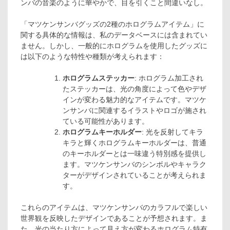
ンバの音楽のように華やかで、目を引くこと間違いなし。
「マツケンサンバグッズの2種のホログラムアイテム」に
関する具体的な情報は、私のデータベースには含まれてい
ません。しかし、一般的にホログラムを使用したグッズに
は以下のような特性や種類が考えられます：
ホログラムステッカー
: ホログラム加工され
たステッカーは、光の角度によって色やデザ
インが変わる魅力的なアイテムです。マツケ
ンサンバに関連するイラストやロゴが施され
ている可能性があります。
ホログラムキーホルダー
: 光を反射してキラ
キラと輝くホログラムキーホルダーは、普通
のキーホルダーとは一味違う特別感を提供し
ます。マツケンサンバのシンボルやキャラク
ターがデザインされていることが考えられま
す。
これらのアイテムは、マツケンサンバのカラフルで楽しい
世界観を反映したデザインであることが予想されます。ま
た、光の当たり方によって見え方が変わるホログラム特有