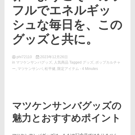
フルでエネルギッ
シュな毎日を、この
グッズと共に。
phi72110
2023年12月26日
in
マツケンサンバグッズ
,
人気商品
Tagged
グッズ
,
ポップカルチャ
ー
,
マツケンサンバ
,
松平健
,
限定アイテム
- 4 Minutes
マツケンサンバグッズの
魅力とおすすめポイント