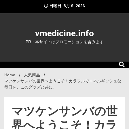
Skip
日曜日, 8月 9, 2026
to
content
vmedicine.info
PR：本サイトはプロモーションを含みます
Home
人気商品
マツケンサンバの世界へようこそ！カラフルでエネルギッシュな
毎日を、このグッズと共に。
マツケンサンバの世
界へようこそ！カラ