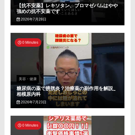
【抗不安薬】レキソタン、ブロマゼパムはやや
強めの抗不安薬です
2026年7月28日
0 Minutes
美容・健康
糖尿病の薬で膀胱炎？治療薬の副作用を解説_
相模原内科
2026年7月23日
0 Minutes