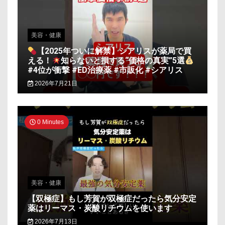
美容・健康
【2025年ついに解禁】シアリスが薬局で買
える！
知らないと損する“価格の真実”5選
#4位が衝撃 #ED治療薬 #市販化 #シアリス
2026年7月21日
0 Minutes
美容・健康
【双極症】もし芳賀が双極症だったら気分安定
薬はリーマス・炭酸リチウムを使います
2026年7月13日