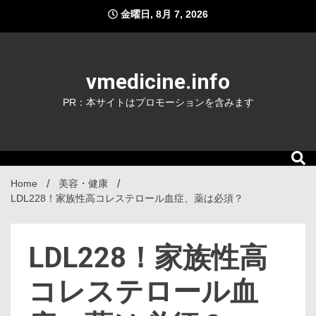
Skip
金曜日, 8月 7, 2026
to
content
vmedicine.info
PR：本サイトはプロモーションを含みます
Home
美容・健康
LDL228！家族性高コレステロール血症、薬は必須？
LDL228！家族性高
コレステロール血