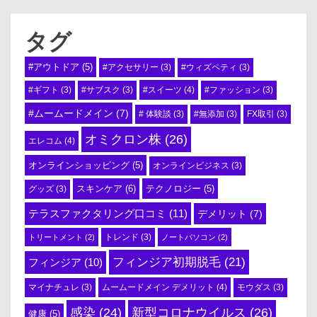
タグ
#アウトドア
(5)
#アクセサリー
(3)
#ウィズペティ
(3)
#スイーツ
(4)
#ギフト
(3)
#サブスク
(3)
#ファッション
(3)
#ムームードメイン
(7)
# 体験談
(3)
#無添加
(3)
FX取引
(3)
オミクロン株
(26)
エレコム
(4)
オンラインショッピング
(5)
オンラインビジネス
(3)
スキンケア
(6)
テクノロジー
(5)
グッズ
(3)
テラスファクタリング口コミ
(11)
デメリット
(7)
トリートメント
(2)
トレンド
(3)
ノートパソコン
(2)
フィンジア初期脱毛
(21)
フィンジア
(10)
ムームードメイン デメリット
(4)
マイナチュレ
(3)
モウダス
(3)
感染
(24)
新型コロナウイルス
(26)
健康
(5)