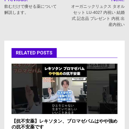
稿
飲むだけで痩せる薬について
オーガニックリュクス タオル
解説します。
セット LU-4027 内祝い 結婚
ナ
式 記念品 プレゼント 内祝 出
産内祝い
ビ
ゲ
ー
RELATED POSTS
シ
ョ
ン
【抗不安薬】レキソタン、ブロマゼパムはやや強め
の抗不安薬です