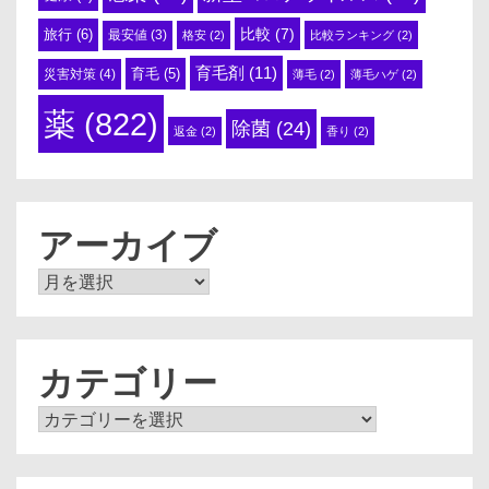
比較
(7)
旅行
(6)
最安値
(3)
格安
(2)
比較ランキング
(2)
育毛剤
(11)
育毛
(5)
災害対策
(4)
薄毛
(2)
薄毛ハゲ
(2)
薬
(822)
除菌
(24)
返金
(2)
香り
(2)
アーカイブ
ア
ー
カ
イ
ブ
カテゴリー
カ
テ
ゴ
リ