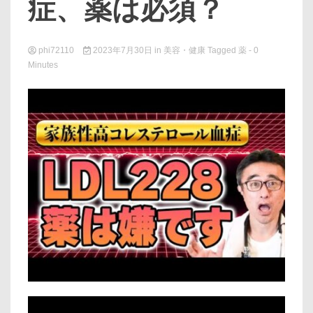
症、薬は必須？
phi72110
2023年7月30日
in
美容・健康
Tagged
薬
- 0
Minutes