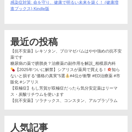
感染症対策: 命を守り、健康で明るい未来を築く！ (健康増
進ブックス) Kindle版
最近の投稿
【抗不安薬】レキソタン、ブロマゼパムはやや強めの抗不安
薬です
糖尿病の薬で膀胱炎？治療薬の副作用を解説_相模原内科
【2025年ついに解禁】シアリスが薬局で買える！
知ら
ないと損する“価格の真実”5選
#4位が衝撃 #ED治療薬 #市
販化 #シアリス
【双極症】もし芳賀が双極症だったら気分安定薬はリーマ
ス・炭酸リチウムを使います
【抗不安薬】ソラナックス、コンスタン、アルプラゾラム
人気記事