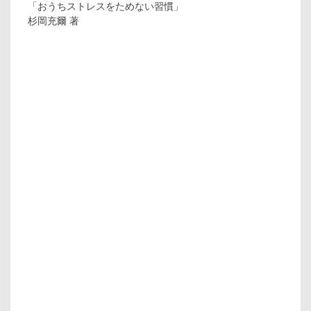
「おうちストレスをためない習慣」
杉岡充爾 著