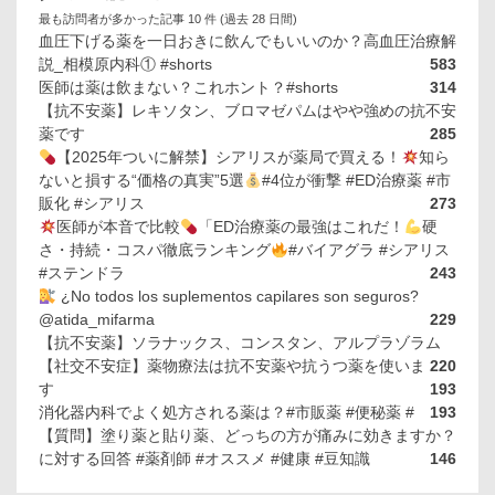
最も訪問者が多かった記事 10 件 (過去 28 日間)
血圧下げる薬を一日おきに飲んでもいいのか？高血圧治療解
説_相模原内科① #shorts
583
医師は薬は飲まない？これホント？#shorts
314
【抗不安薬】レキソタン、ブロマゼパムはやや強めの抗不安
薬です
285
【2025年ついに解禁】シアリスが薬局で買える！
知ら
ないと損する“価格の真実”5選
#4位が衝撃 #ED治療薬 #市
販化 #シアリス
273
医師が本音で比較
「ED治療薬の最強はこれだ！
硬
さ・持続・コスパ徹底ランキング
#バイアグラ #シアリス
#ステンドラ
243
¿No todos los suplementos capilares son seguros?
@atida_mifarma
229
【抗不安薬】ソラナックス、コンスタン、アルプラゾラム
【社交不安症】薬物療法は抗不安薬や抗うつ薬を使いま
220
す
193
消化器内科でよく処方される薬は？#市販薬 #便秘薬 #
193
【質問】塗り薬と貼り薬、どっちの方が痛みに効きますか？
に対する回答 #薬剤師 #オススメ #健康 #豆知識
146