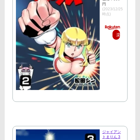
円
(2023/12/25
時点)
楽
天
で
購
入
ジャイアン
トまりん 3