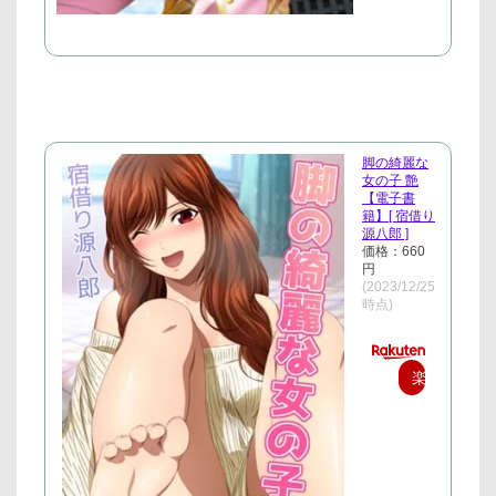
脚の綺麗な
女の子 艶
【電子書
籍】[ 宿借り
源八郎 ]
価格：660
円
(2023/12/25
時点)
楽
天
で
購