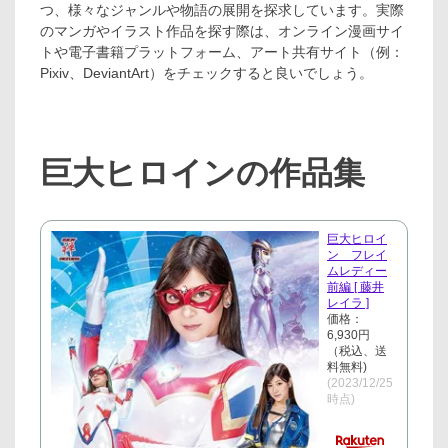
つ、様々なジャンルや物語の展開を探求しています。実際
のマンガやイラスト作品を探す際は、オンライン漫画サイ
トや電子書籍プラットフォーム、アート共有サイト（例：
Pixiv、DeviantArt）をチェックすると良いでしょう。
巨大ヒロインの作品集
巨大ヒロイ
ン フレイ
ムレディー
前編 [ 藤井
レイラ ]
価格：
6,930円
（税込、送
料無料)
(2023/12/25
時点)