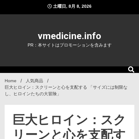
Skip
土曜日, 8月 8, 2026
to
content
vmedicine.info
PR：本サイトはプロモーションを含みます
Home
人気商品
巨大ヒロイン：スクリーンと心を支配する 「サイズには制限な
し、ヒロインたちの大冒険」
巨大ヒロイン：スク
リーンと心を支配す