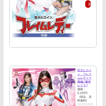
楽
天
で
購
入
巨大ヒロイ
ン フレイ
ムレディー
後編 [ 藤井
レイラ ]
価格：
6,160円
（税込、送
料無料)
(2023/12/25