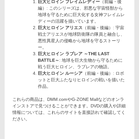
巨大ヒロイン フレイムレディー
（前編・後
編）: このシリーズは、邪悪な宇宙怪獣から
地球を守るために巨大化する女神フレイムレ
ディーの活躍を描いています。
巨大ヒロイン アリエス
（前編・後編）: 宇宙
戦士アリエスが地球防衛隊の隊員と融合し、
悪性異星人の侵略から地球を守るストーリ
ー。
巨大ヒロイン ラブレア ～THE LAST
BATTLE～
: 地球を巨大生物から守るために
戦う巨大ヒロイン、ラブレアの物語。
巨大ヒロイン ルーシア
（前編・後編）: ロボ
ットと巨大ふたなりヒロインの戦いを描いた
作品。
これらの商品は、DMM.comやG-ZONE Mallなどのオンラ
インストアで見つけることができます。DVDの購入や詳細
情報については、これらのサイトを直接訪れて確認してく
ださい。