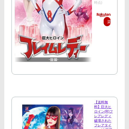
時点)
楽
天
で
購
入
【送料無
料】巨大ヒ
ロイン(R)フ
レアレディ
破壊された
フレアタイ