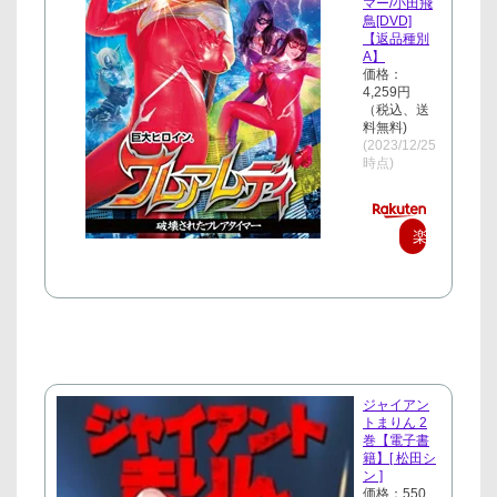
マー/小田飛
鳥[DVD]
【返品種別
A】
価格：
4,259円
（税込、送
料無料)
(2023/12/25
時点)
楽
天
で
購
入
ジャイアン
トまりん 2
巻【電子書
籍】[ 松田シ
ン ]
価格：550