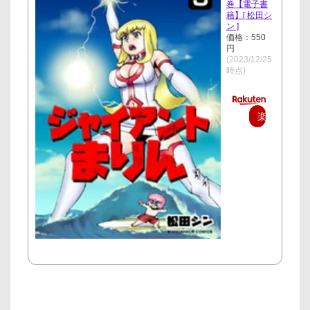
巻【電子書
籍】[ 松田シ
ン ]
価格：550
円
(2023/12/25
時点)
楽
天
で
購
入