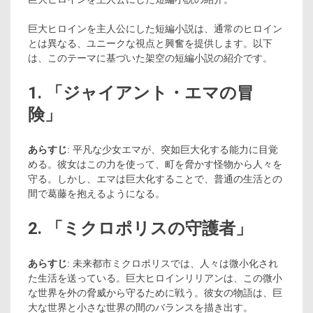
巨大ヒロインを主人公にした短編小説は、通常のヒロイン
とは異なる、ユニークな視点と興奮を提供します。以下
は、このテーマに基づいた架空の短編小説の紹介です。
1. 「ジャイアント・エマの冒
険」
あらすじ
: 平凡な少女エマが、突如巨大化する能力に目覚
める。彼女はこの力を使って、町を脅かす怪物から人々を
守る。しかし、エマは巨大化することで、普通の生活との
間で葛藤を抱えるようになる。
2. 「ミクロポリスの守護者」
あらすじ
: 未来都市ミクロポリスでは、人々は微小化され
た生活を送っている。巨大ヒロインリリアンは、この微小
な世界を外の脅威から守るために戦う。彼女の物語は、巨
大な世界と小さな世界の間のバランスを描き出す。