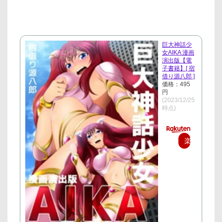
巨大神話少
女AIKA 漫画
演出版【電
子書籍】[ 宿
借り源八郎 ]
価格：495
円
(2023/12/25
時点)
楽
天
で
購
入