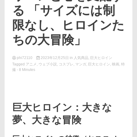
る 「サイズには制
限なし、ヒロインた
ちの大冒険」
phi72110
2023年12月25日
in
人気商品
,
巨大ヒロイン
Tagged
アニメ
,
ウェブ小説
,
コスプレ
,
マンガ
,
巨大ヒロイン
,
映画
,
特
撮
- 8 Minutes
巨大ヒロイン：大きな
夢、大きな冒険