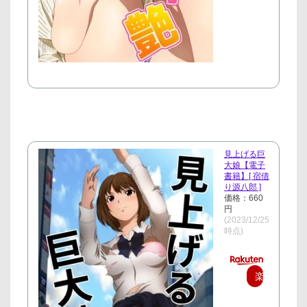
入
見上げる巨
大娘【電子
書籍】[ 宿借
り源八郎 ]
価格：660
円
(2023/12/25
時点)
楽
天