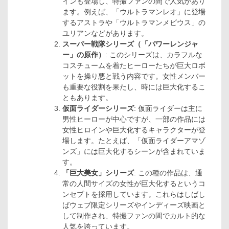
インも登場し、特撮ファンの間で人気があり
ます。例えば、「ウルトラマンレオ」に登場
するアストラや「ウルトラマンメビウス」の
ユリアンなどがあります。
スーパー戦隊シリーズ（「パワーレンジャ
ー」の原作）
: このシリーズは、カラフルな
コスチュームを着たヒーローたちが巨大ロボ
ットを操り悪と戦う内容です。女性メンバー
も重要な役割を果たし、時には巨大化するこ
ともあります。
仮面ライダーシリーズ
: 仮面ライダーは主に
男性ヒーローが中心ですが、一部の作品には
女性ヒロインや巨大化するキャラクターが登
場します。たとえば、「仮面ライダーアマゾ
ンズ」には巨大化するシーンが含まれていま
す。
「巨大美女」シリーズ
: この種の作品は、通
常の人間サイズの女性が巨大化するというコ
ンセプトを採用しています。これらはしばし
ばウェブ限定シリーズやインディーズ映画と
して制作され、特撮ファンの間でカルト的な
人気を誇っています。