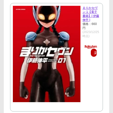
まりかセヴ
ン 1【電子
書籍】[ 伊藤
伸平 ]
価格：660
円
(2023/12/25
時点)
楽
天
で
購
入