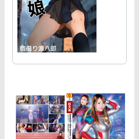
で
購
入