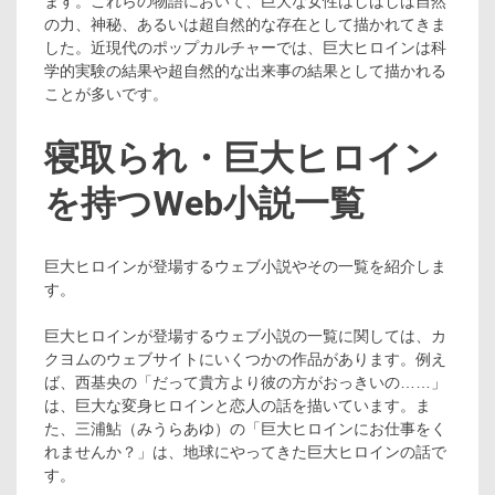
ます。これらの物語において、巨大な女性はしばしば自然
の力、神秘、あるいは超自然的な存在として描かれてきま
した。近現代のポップカルチャーでは、巨大ヒロインは科
学的実験の結果や超自然的な出来事の結果として描かれる
ことが多いです。
寝取られ・巨大ヒロイン
を持つWeb小説一覧
巨大ヒロインが登場するウェブ小説やその一覧を紹介しま
す。
巨大ヒロインが登場するウェブ小説の一覧に関しては、カ
クヨムのウェブサイトにいくつかの作品があります。例え
ば、西基央の「だって貴方より彼の方がおっきいの……」
は、巨大な変身ヒロインと恋人の話を描いています。ま
た、三浦鮎（みうらあゆ）の「巨大ヒロインにお仕事をく
れませんか？」は、地球にやってきた巨大ヒロインの話で
す​​。