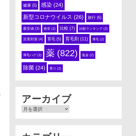
感染
(24)
健康
(5)
新型コロナウイルス
(26)
旅行
(6)
比較
(7)
最安値
(3)
格安
(2)
比較ランキング
(2)
育毛剤
(11)
育毛
(5)
災害対策
(4)
薄毛
(2)
薬
(822)
薄毛ハゲ
(2)
返金
(2)
除菌
(24)
香り
(2)
ぶ
アーカイブ
ア
ー
カ
イ
ブ