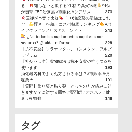
る！
知らないと損する“価格の真実”5選
#4位
が衝撃 #ED治療薬 #市販化 #シアリス
273
医師が本音で比較
「ED治療薬の最強はこれ
ト
だ！
硬さ・持続・コスパ徹底ランキング
#バ
ス
イアグラ #シアリス #ステンドラ
243
¿No todos los suplementos capilares son
seguros? @atida_mifarma
229
【抗不安薬】ソラナックス、コンスタン、アルプ
ラゾラム
220
【社交不安症】薬物療法は抗不安薬や抗うつ薬を
使います
193
、
消化器内科でよく処方される薬は？#市販薬 #便
は
秘薬 #
191
【質問】塗り薬と貼り薬、どっちの方が痛みに効
きますか？に対する回答 #薬剤師 #オススメ #健
康 #豆知識
146
に
タグ