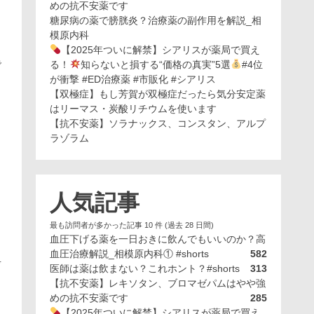
めの抗不安薬です
糖尿病の薬で膀胱炎？治療薬の副作用を解説_相
模原内科
【2025年ついに解禁】シアリスが薬局で買え
で
る！
知らないと損する“価格の真実”5選
#4位
が衝撃 #ED治療薬 #市販化 #シアリス
【双極症】もし芳賀が双極症だったら気分安定薬
はリーマス・炭酸リチウムを使います
【抗不安薬】ソラナックス、コンスタン、アルプ
ラゾラム
イ
人気記事
最も訪問者が多かった記事 10 件 (過去 28 日間)
ロ
血圧下げる薬を一日おきに飲んでもいいのか？高
血圧治療解説_相模原内科① #shorts
582
考
医師は薬は飲まない？これホント？#shorts
313
【抗不安薬】レキソタン、ブロマゼパムはやや強
めの抗不安薬です
285
【2025年ついに解禁】シアリスが薬局で買え