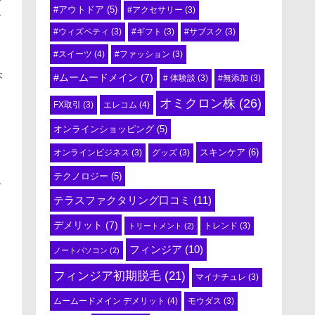
ィ
#アウトドア
(5)
#アクセサリー
(3)
ィ
#ウィズペティ
(3)
#ギフト
(3)
#サブスク
(3)
#スイーツ
(4)
#ファッション
(3)
本
#ムームードメイン
(7)
# 体験談
(3)
#無添加
(3)
オミクロン株
(26)
エレコム
(4)
FX取引
(3)
オンラインショッピング
(5)
スキンケア
(6)
オンラインビジネス
(3)
グッズ
(3)
り
テクノロジー
(5)
ア
テラスファクタリング口コミ
(11)
デメリット
(7)
トリートメント
(2)
トレンド
(3)
フィンジア
(10)
ノートパソコン
(2)
フィンジア初期脱毛
(21)
マイナチュレ
(3)
ムームードメイン デメリット
(4)
モウダス
(3)