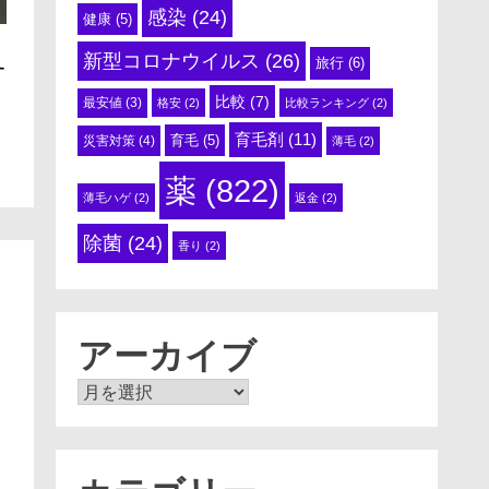
感染
(24)
健康
(5)
新型コロナウイルス
(26)
旅行
(6)
す
比較
(7)
最安値
(3)
格安
(2)
比較ランキング
(2)
育毛剤
(11)
育毛
(5)
災害対策
(4)
薄毛
(2)
薬
(822)
薄毛ハゲ
(2)
返金
(2)
除菌
(24)
香り
(2)
アーカイブ
ア
ー
カ
イ
ブ