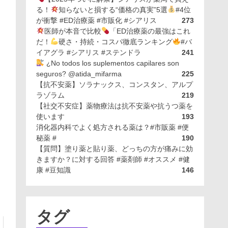
る！
知らないと損する“価格の真実”5選
#4位
が衝撃 #ED治療薬 #市販化 #シアリス
273
医師が本音で比較
「ED治療薬の最強はこれ
だ！
硬さ・持続・コスパ徹底ランキング
#バ
イアグラ #シアリス #ステンドラ
241
¿No todos los suplementos capilares son
seguros? @atida_mifarma
225
【抗不安薬】ソラナックス、コンスタン、アルプ
ラゾラム
219
【社交不安症】薬物療法は抗不安薬や抗うつ薬を
使います
193
消化器内科でよく処方される薬は？#市販薬 #便
秘薬 #
190
【質問】塗り薬と貼り薬、どっちの方が痛みに効
きますか？に対する回答 #薬剤師 #オススメ #健
康 #豆知識
146
タグ