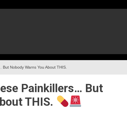
s… But Nobody Warns You About THIS.
ese Painkillers… But
bout THIS.