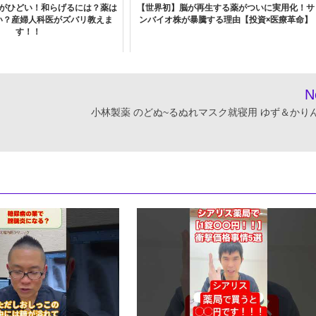
がひどい！和らげるには？薬は
【世界初】脳が再生する薬がついに実用化！サ
い？産婦人科医がズバリ教えま
ンバイオ株が暴騰する理由【投資×医療革命】
す！！
N
小林製薬 のどぬ~るぬれマスク就寝用 ゆず＆かりん