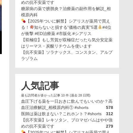
めの抗不安薬です
糖尿病の薬で膀胱炎？治療薬の副作用を解説_相
模原内科
【2025年ついに解禁】シアリスが薬局で買え
る！
知らないと損する“価格の真実”5選
#4位
が衝撃 #ED治療薬 #市販化 #シアリス
【双極症】もし芳賀が双極症だったら気分安定薬
はリーマス・炭酸リチウムを使います
【抗不安薬】ソラナックス、コンスタン、アルプ
ラゾラム
人気記事
最も訪問者が多かった記事 10 件 (過去 28 日間)
血圧下げる薬を一日おきに飲んでもいいのか？高
血圧治療解説_相模原内科① #shorts
578
医師は薬は飲まない？これホント？#shorts
312
【抗不安薬】レキソタン、ブロマゼパムはやや強
めの抗不安薬です
279
【2025年ついに解禁】シアリスが薬局で買え