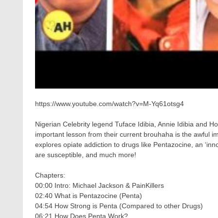
https://www.youtube.com/watch?v=M-Yq61otsg4
Nigerian Celebrity legend Tuface Idibia, Annie Idibia and
important lesson from their current brouhaha is the awful im
explores opiate addiction to drugs like Pentazocine, an ‘in
are susceptible, and much more!
Chapters:
00:00 Intro: Michael Jackson & PainKillers
02:40 What is Pentazocine (Penta)
04:54 How Strong is Penta (Compared to other Drugs)
06:21 How Does Penta Work?