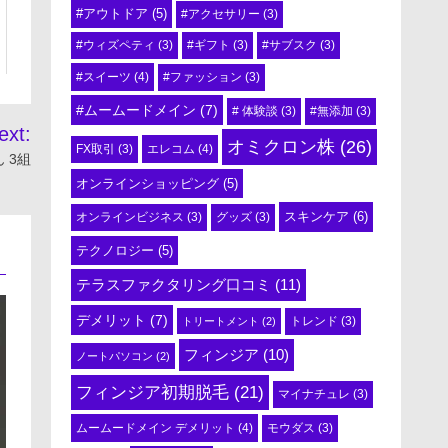
#アウトドア
(5)
#アクセサリー
(3)
#ウィズペティ
(3)
#ギフト
(3)
#サブスク
(3)
#スイーツ
(4)
#ファッション
(3)
#ムームードメイン
(7)
# 体験談
(3)
#無添加
(3)
ext:
オミクロン株
(26)
エレコム
(4)
FX取引
(3)
 3組
オンラインショッピング
(5)
スキンケア
(6)
オンラインビジネス
(3)
グッズ
(3)
テクノロジー
(5)
テラスファクタリング口コミ
(11)
デメリット
(7)
トリートメント
(2)
トレンド
(3)
フィンジア
(10)
ノートパソコン
(2)
フィンジア初期脱毛
(21)
マイナチュレ
(3)
ムームードメイン デメリット
(4)
モウダス
(3)