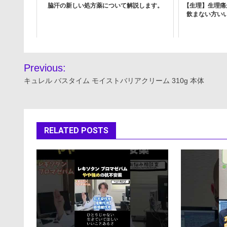
脇汗の新しい処方薬について解説します。
【生理】生理痛
飲まない方い
投
Previous:
稿
キュレル バスタイム モイストバリアクリーム 310g 本体
ナ
ビ
RELATED POSTS
ゲ
ー
シ
ョ