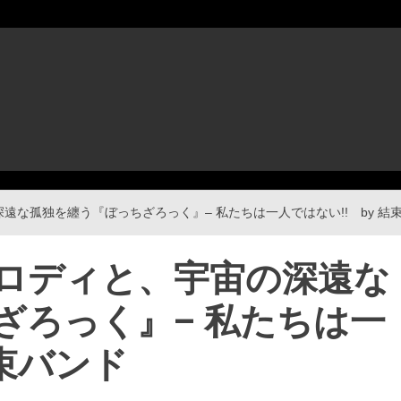
な孤独を纏う『ぼっちざろっく』– 私たちは一人ではない!! by 結
ロディと、宇宙の深遠な
ざろっく』– 私たちは一
結束バンド