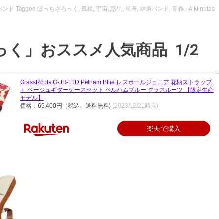
バンド
Tagged
ぼっちざろっく
,
孤独
,
宇宙
,
惑星
,
星座
,
結束バンド
,
青春
- 4 Minutes
く」おススメ人気商品 1/2
GrassRoots G-JR-LTD Pelham Blue レスポールジュニア 花柄ストラップ
＋ ベージュギターケースセット ペルハムブルー グラスルーツ 【限定生産
モデル】
価格：65,400円（税込、送料無料)
(2023/12/21時点)
楽天で購入