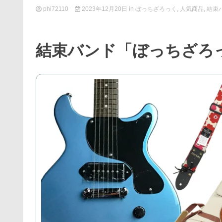
phi72110
2023年12月20日
in
ぼっちざろっく
,
人気商品
,
結束
結束バンド「ぼっちざろっ