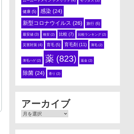
ムームードメイン デメリット
(4)
モウダス
(3)
感染
(24)
健康
(5)
新型コロナウイルス
(26)
旅行
(6)
比較
(7)
最安値
(3)
格安
(2)
比較ランキング
(2)
育毛剤
(11)
育毛
(5)
災害対策
(4)
薄毛
(2)
薬
(823)
薄毛ハゲ
(2)
返金
(2)
除菌
(24)
香り
(2)
アーカイブ
ア
ー
カ
イ