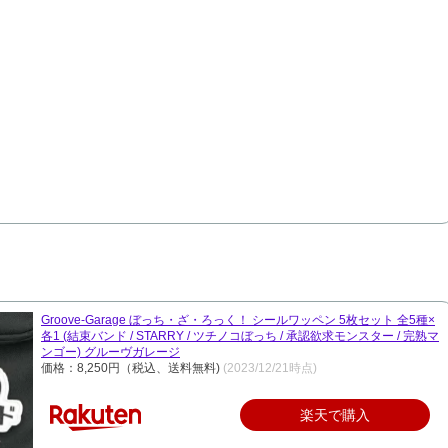
Groove-Garage ぼっち・ざ・ろっく！ シールワッペン 5枚セット 全5種×
各1 (結束バンド / STARRY / ツチノコぼっち / 承認欲求モンスター / 完熟マ
ンゴー) グルーヴガレージ
価格：8,250円（税込、送料無料)
(2023/12/21時点)
楽天で購入