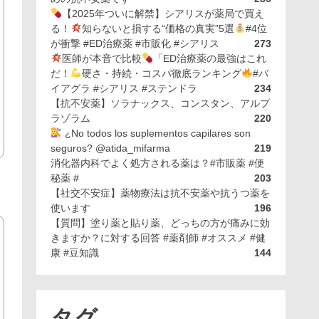
【2025年ついに解禁】シアリスが薬局で買え
る！
知らないと損する“価格の真実”5選
#4位
が衝撃 #ED治療薬 #市販化 #シアリス
273
医師が本音で比較
「ED治療薬の最強はこれ
だ！
硬さ・持続・コスパ徹底ランキング
#バ
イアグラ #シアリス #ステンドラ
234
【抗不安薬】ソラナックス、コンスタン、アルプ
ラゾラム
220
¿No todos los suplementos capilares son
seguros? @atida_mifarma
219
消化器内科でよく処方される薬は？#市販薬 #便
秘薬 #
203
【社交不安症】薬物療法は抗不安薬や抗うつ薬を
使います
196
【質問】塗り薬と貼り薬、どっちの方が痛みに効
きますか？に対する回答 #薬剤師 #オススメ #健
康 #豆知識
144
タグ