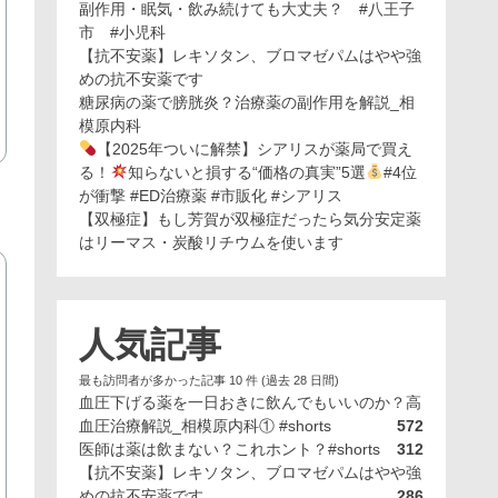
副作用・眠気・飲み続けても大丈夫？ #八王子
市 #小児科
【抗不安薬】レキソタン、ブロマゼパムはやや強
めの抗不安薬です
糖尿病の薬で膀胱炎？治療薬の副作用を解説_相
模原内科
【2025年ついに解禁】シアリスが薬局で買え
る！
知らないと損する“価格の真実”5選
#4位
が衝撃 #ED治療薬 #市販化 #シアリス
【双極症】もし芳賀が双極症だったら気分安定薬
はリーマス・炭酸リチウムを使います
人気記事
最も訪問者が多かった記事 10 件 (過去 28 日間)
血圧下げる薬を一日おきに飲んでもいいのか？高
血圧治療解説_相模原内科① #shorts
572
医師は薬は飲まない？これホント？#shorts
312
【抗不安薬】レキソタン、ブロマゼパムはやや強
めの抗不安薬です
286