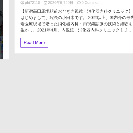
on
phi72110
2026年6月29日
0 Comment
消
【新宿高田馬場駅前おだぎ内視鏡・消化器内科クリニック】
化
はじめまして、院長の小田木です。 20年以上、国内外の最
器
端医療現場で培った消化器内科・内視鏡診療の技術と経験を
内
科
生かし、2021年4月、内視鏡・消化器内科クリニック […]...
で
よ
Read More
く
処
方
さ
れ
る
薬
は？
#
市
販
薬
#
便
秘
薬
#