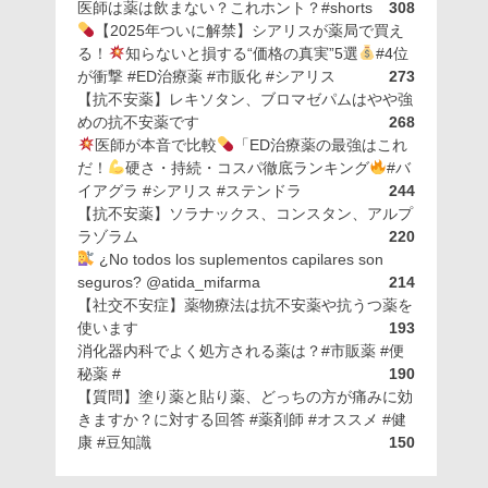
医師は薬は飲まない？これホント？#shorts
308
【2025年ついに解禁】シアリスが薬局で買え
る！
知らないと損する“価格の真実”5選
#4位
が衝撃 #ED治療薬 #市販化 #シアリス
273
【抗不安薬】レキソタン、ブロマゼパムはやや強
めの抗不安薬です
268
医師が本音で比較
「ED治療薬の最強はこれ
だ！
硬さ・持続・コスパ徹底ランキング
#バ
イアグラ #シアリス #ステンドラ
244
【抗不安薬】ソラナックス、コンスタン、アルプ
ラゾラム
220
¿No todos los suplementos capilares son
seguros? @atida_mifarma
214
【社交不安症】薬物療法は抗不安薬や抗うつ薬を
使います
193
消化器内科でよく処方される薬は？#市販薬 #便
秘薬 #
190
【質問】塗り薬と貼り薬、どっちの方が痛みに効
きますか？に対する回答 #薬剤師 #オススメ #健
康 #豆知識
150