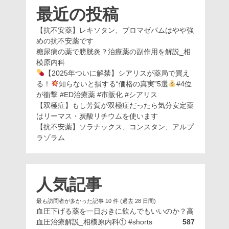
最近の投稿
【抗不安薬】レキソタン、ブロマゼパムはやや強
めの抗不安薬です
糖尿病の薬で膀胱炎？治療薬の副作用を解説_相
模原内科
【2025年ついに解禁】シアリスが薬局で買え
る！
知らないと損する“価格の真実”5選
#4位
が衝撃 #ED治療薬 #市販化 #シアリス
【双極症】もし芳賀が双極症だったら気分安定薬
はリーマス・炭酸リチウムを使います
【抗不安薬】ソラナックス、コンスタン、アルプ
ラゾラム
人気記事
最も訪問者が多かった記事 10 件 (過去 28 日間)
血圧下げる薬を一日おきに飲んでもいいのか？高
血圧治療解説_相模原内科① #shorts
587