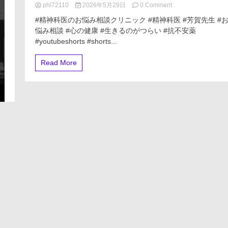
on
phi72110
2026年5月29日
0 Comment
【抗
#精神科医のお悩み相談クリニック #精神科医 #芳賀先生 #
不
悩み相談 #心の健康 #生きるのがつらい #抗不安薬
安
#youtubeshorts #shorts...
薬】
リ
ー
Read More
ゼ、
ク
ロ
チ
ア
ゼ
パ
ム