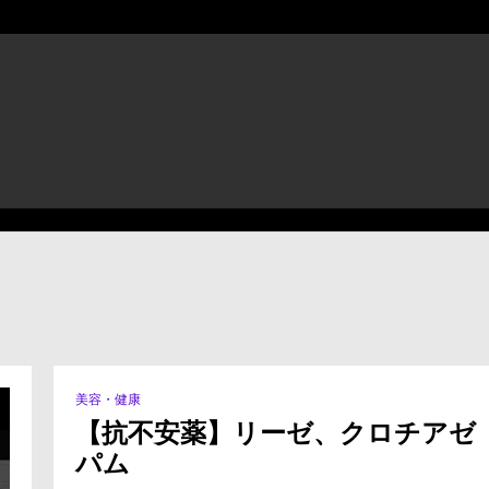
美容・健康
【抗不安薬】リーゼ、クロチアゼ
パム