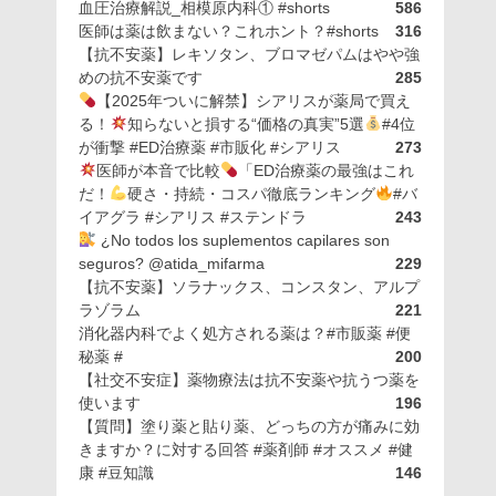
血圧治療解説_相模原内科① #shorts
586
医師は薬は飲まない？これホント？#shorts
316
【抗不安薬】レキソタン、ブロマゼパムはやや強
めの抗不安薬です
285
【2025年ついに解禁】シアリスが薬局で買え
る！
知らないと損する“価格の真実”5選
#4位
が衝撃 #ED治療薬 #市販化 #シアリス
273
医師が本音で比較
「ED治療薬の最強はこれ
だ！
硬さ・持続・コスパ徹底ランキング
#バ
イアグラ #シアリス #ステンドラ
243
¿No todos los suplementos capilares son
seguros? @atida_mifarma
229
【抗不安薬】ソラナックス、コンスタン、アルプ
ラゾラム
221
消化器内科でよく処方される薬は？#市販薬 #便
秘薬 #
200
【社交不安症】薬物療法は抗不安薬や抗うつ薬を
使います
196
【質問】塗り薬と貼り薬、どっちの方が痛みに効
きますか？に対する回答 #薬剤師 #オススメ #健
康 #豆知識
146