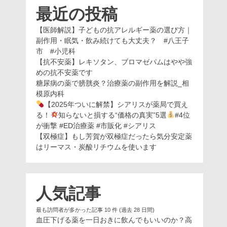
最近の投稿
【医師解説】子どもの抗アレルギー薬の選び方｜
副作用・眠気・飲み続けても大丈夫？ #八王子
市 #小児科
【抗不安薬】レキソタン、ブロマゼパムはやや強
めの抗不安薬です
糖尿病の薬で膀胱炎？治療薬の副作用を解説_相
模原内科
【2025年ついに解禁】シアリスが薬局で買え
る！
知らないと損する“価格の真実”5選
#4位
が衝撃 #ED治療薬 #市販化 #シアリス
【双極症】もし芳賀が双極症だったら気分安定薬
はリーマス・炭酸リチウムを使います
人気記事
最も訪問者が多かった記事 10 件 (過去 28 日間)
血圧下げる薬を一日おきに飲んでもいいのか？高