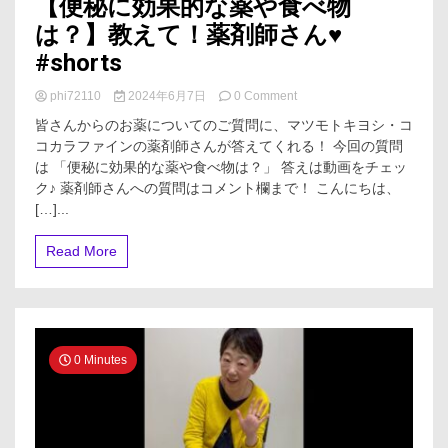
【便秘に効果的な薬や食べ物
は？】教えて！薬剤師さん♥
#shorts
on
phi72110
2024年6月7日
0 Comment
【便
皆さんからのお薬についてのご質問に、マツモトキヨシ・コ
秘
コカラファインの薬剤師さんが答えてくれる！ 今回の質問
に
は 「便秘に効果的な薬や食べ物は？」 答えは動画をチェッ
効
果
ク♪ 薬剤師さんへの質問はコメント欄まで！ こんにちは、
的
[…]...
な
薬
Read More
や
食
べ
物
は？】
教
0 Minutes
え
て！
薬
剤
師