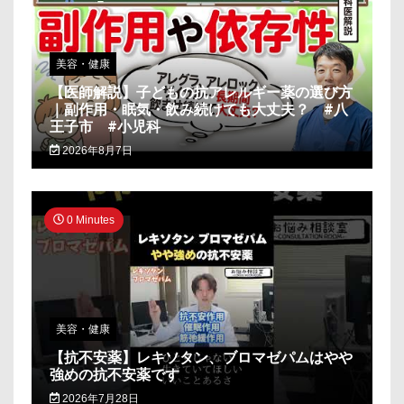
美容・健康
【医師解説】子どもの抗アレルギー薬の選び方
｜副作用・眠気・飲み続けても大丈夫？ #八
王子市 #小児科
2026年8月7日
0 Minutes
美容・健康
【抗不安薬】レキソタン、ブロマゼパムはやや
強めの抗不安薬です
2026年7月28日