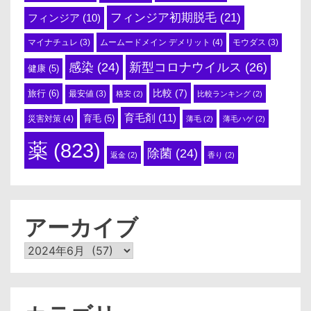
フィンジア初期脱毛
(21)
フィンジア
(10)
ムームードメイン デメリット
(4)
マイナチュレ
(3)
モウダス
(3)
感染
(24)
新型コロナウイルス
(26)
健康
(5)
比較
(7)
旅行
(6)
最安値
(3)
格安
(2)
比較ランキング
(2)
育毛剤
(11)
育毛
(5)
災害対策
(4)
薄毛
(2)
薄毛ハゲ
(2)
薬
(823)
除菌
(24)
返金
(2)
香り
(2)
アーカイブ
ア
ー
カ
イ
ブ