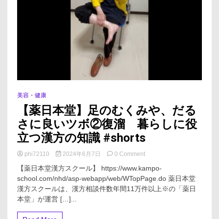
さ
ん
♥
#shorts
美容・健康
【薬日本堂】足のむくみや、だる
さに良いツボ②復溜 暮らしに役
立つ漢方の知識 #shorts
on
phi72110
2024年6月7日
0 Comment
【薬
【薬日本堂漢方スクール】 https://www.kampo-
日
school.com/nhd/asp-webapp/web/WTopPage.do 薬日本堂
本
漢方スクールは、漢方相談件数年間11万件以上※の「薬日
堂】
足
本堂」が運営 […]...
の
む