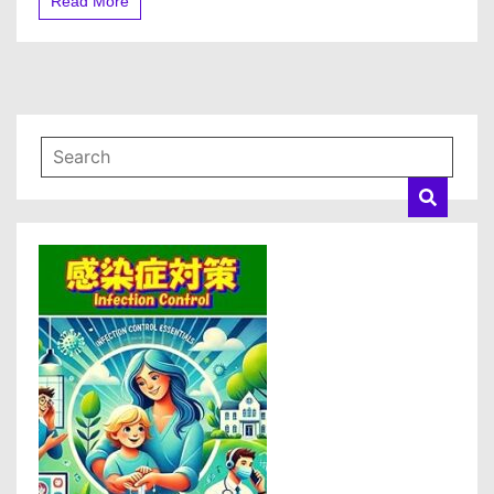
Read More
く
み
や、
だ
る
さ
に
良
い
ツ
ボ
②
復
溜
暮
ら
し
に
役
立
つ
漢
方
の
知