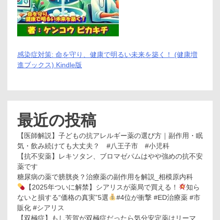
識
#shorts
感染症対策: 命を守り、健康で明るい未来を築く！ (健康増
進ブックス) Kindle版
最近の投稿
【医師解説】子どもの抗アレルギー薬の選び方｜副作用・眠
気・飲み続けても大丈夫？ #八王子市 #小児科
【抗不安薬】レキソタン、ブロマゼパムはやや強めの抗不安
薬です
糖尿病の薬で膀胱炎？治療薬の副作用を解説_相模原内科
【2025年ついに解禁】シアリスが薬局で買える！
知ら
ないと損する“価格の真実”5選
#4位が衝撃 #ED治療薬 #市
販化 #シアリス
【双極症】もし芳賀が双極症だったら気分安定薬はリーマ