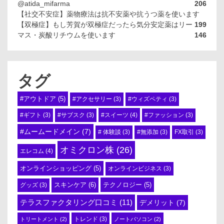
@atida_mifarma
206
【社交不安症】薬物療法は抗不安薬や抗うつ薬を使います
【双極症】もし芳賀が双極症だったら気分安定薬はリー
199
マス・炭酸リチウムを使います
146
タグ
#アウトドア
(5)
#アクセサリー
(3)
#ウィズペティ
(3)
#スイーツ
(4)
#ギフト
(3)
#サブスク
(3)
#ファッション
(3)
#ムームードメイン
(7)
# 体験談
(3)
#無添加
(3)
FX取引
(3)
オミクロン株
(26)
エレコム
(4)
オンラインショッピング
(5)
オンラインビジネス
(3)
スキンケア
(6)
テクノロジー
(5)
グッズ
(3)
テラスファクタリング口コミ
(11)
デメリット
(7)
トリートメント
(2)
トレンド
(3)
ノートパソコン
(2)