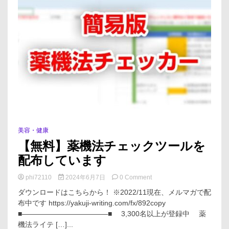
美容・健康
【無料】薬機法チェックツールを
配布しています
on
phi72110
2024年6月7日
0 Comment
【無
ダウンロードはこちらから！ ※2022/11現在、メルマガで配
料】
布中です https://yakuji-writing.com/fx/892copy
薬
■――――――――――――■ 3,300名以上が登録中 薬
機
法
機法ライテ […]...