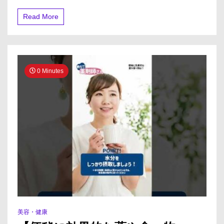
チ
ェ
Read More
ッ
ク
ツ
ー
ル
を
0 Minutes
配
布
し
て
い
ま
す
美容・健康