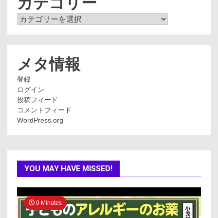
カテゴリー
カ
テ
ゴ
リ
ー
メタ情報
登録
ログイン
投稿フィード
コメントフィード
WordPress.org
YOU MAY HAVE MISSED!
0 Minutes