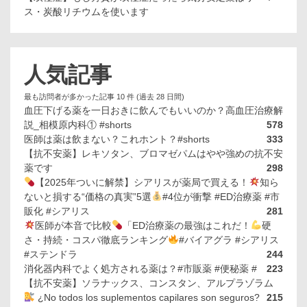
ス・炭酸リチウムを使います
人気記事
最も訪問者が多かった記事 10 件 (過去 28 日間)
血圧下げる薬を一日おきに飲んでもいいのか？高血圧治療解
説_相模原内科① #shorts
578
医師は薬は飲まない？これホント？#shorts
333
【抗不安薬】レキソタン、ブロマゼパムはやや強めの抗不安
薬です
298
【2025年ついに解禁】シアリスが薬局で買える！
知ら
ないと損する“価格の真実”5選
#4位が衝撃 #ED治療薬 #市
販化 #シアリス
281
医師が本音で比較
「ED治療薬の最強はこれだ！
硬
さ・持続・コスパ徹底ランキング
#バイアグラ #シアリス
#ステンドラ
244
消化器内科でよく処方される薬は？#市販薬 #便秘薬 #
223
【抗不安薬】ソラナックス、コンスタン、アルプラゾラム
¿No todos los suplementos capilares son seguros?
215