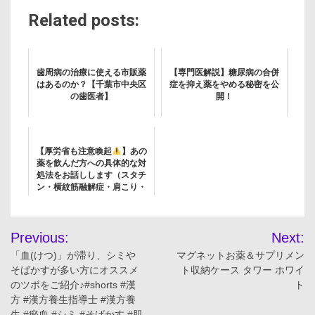
Related posts:
歯周病の治療に使える市販薬
【専門医解説】糖尿病の合併
はあるのか？【千葉市中央区
症を抑え薬をやめる秘密を公
の歯医者】
開！
【厚労省も注意喚起
】あの
薬を飲んだ方への具体的な対
処法をお話しします（スタチ
ン・横紋筋融解症・肩こり・
腰痛）
投
Previous:
Next:
稿
「血(けつ)」が滞り、シミや
マグネットお薬＆サプリメン
そばかすが多い方にオススメ
ト収納ケース タワー ホワイ
ナ
のツボをご紹介♪#shorts #漢
ト
方 #漢方養生指導士 #漢方養
生 #瘀血 #シミ #そばかす #肌