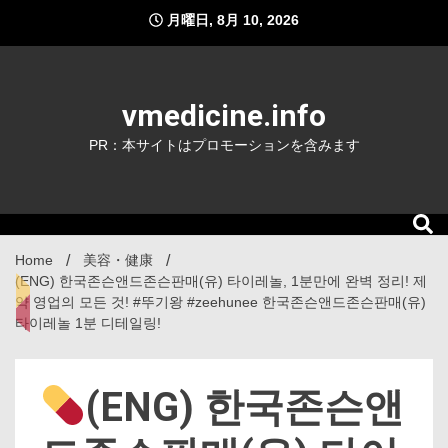
Skip
月曜日, 8月 10, 2026
to
content
vmedicine.info
PR：本サイトはプロモーションを含みます
Home
美容・健康
(ENG) 한국존슨앤드존슨판매(유) 타이레놀, 1분만에 완벽 정리! 제
약 영업의 모든 것! #뚜기왕 #zeehunee 한국존슨앤드존슨판매(유)
타이레놀 1분 디테일링!
(ENG) 한국존슨앤