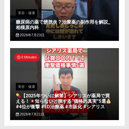
美容・健康
糖尿病の薬で膀胱炎？治療薬の副作用を解説_
相模原内科
2026年7月23日
0 Minutes
美容・健康
【2025年ついに解禁】シアリスが薬局で買
える！
知らないと損する“価格の真実”5選
#4位が衝撃 #ED治療薬 #市販化 #シアリス
2026年7月21日