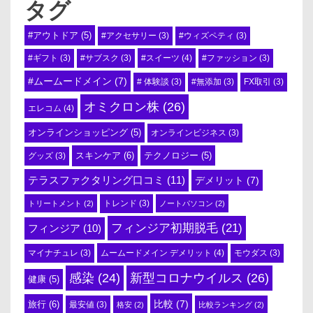
タグ
#アウトドア
(5)
#アクセサリー
(3)
#ウィズペティ
(3)
#スイーツ
(4)
#ギフト
(3)
#サブスク
(3)
#ファッション
(3)
#ムームードメイン
(7)
# 体験談
(3)
#無添加
(3)
FX取引
(3)
オミクロン株
(26)
エレコム
(4)
オンラインショッピング
(5)
オンラインビジネス
(3)
スキンケア
(6)
テクノロジー
(5)
グッズ
(3)
テラスファクタリング口コミ
(11)
デメリット
(7)
トリートメント
(2)
トレンド
(3)
ノートパソコン
(2)
フィンジア初期脱毛
(21)
フィンジア
(10)
ムームードメイン デメリット
(4)
マイナチュレ
(3)
モウダス
(3)
感染
(24)
新型コロナウイルス
(26)
健康
(5)
比較
(7)
旅行
(6)
最安値
(3)
格安
(2)
比較ランキング
(2)