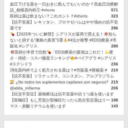
血圧下げる薬を一日おきに飲んでもいいのか？高血圧治療解
説_相模原内科① #shorts
571
医師は薬は飲まない？これホント？#shorts
323
【抗不安薬】レキソタン、ブロマゼパムはやや強めの抗不安
薬です
296
【2025年ついに解禁】シアリスが薬局で買える！
知ら
ないと損する“価格の真実”5選
#4位が衝撃 #ED治療薬 #市
販化 #シアリス
280
医師が本音で比較
「ED治療薬の最強はこれだ！
硬
さ・持続・コスパ徹底ランキング
#バイアグラ #シアリス
#ステンドラ
236
消化器内科でよく処方される薬は？#市販薬 #便秘薬 #
219
【抗不安薬】ソラナックス、コンスタン、アルプラゾラム
¿No todos los suplementos capilares son seguros?
215
@atida_mifarma
206
【社交不安症】薬物療法は抗不安薬や抗うつ薬を使います
【双極症】もし芳賀が双極症だったら気分安定薬はリー
198
マス・炭酸リチウムを使います
143