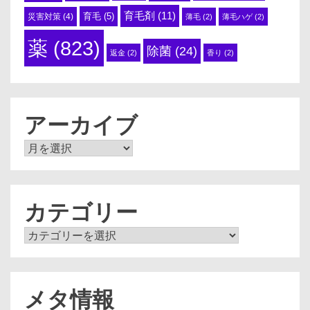
育毛剤
(11)
育毛
(5)
災害対策
(4)
薄毛
(2)
薄毛ハゲ
(2)
薬
(823)
除菌
(24)
返金
(2)
香り
(2)
アーカイブ
ア
ー
カ
イ
ブ
カテゴリー
カ
テ
ゴ
リ
ー
メタ情報