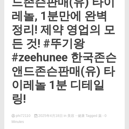
드존슨판매(유) 타이
레놀, 1분만에 완벽
정리! 제약 영업의 모
든 것! #뚜기왕
#zeehunee 한국존슨
앤드존슨판매(유) 타
이레놀 1분 디테일
링!
phi72110
2025年4月18日
in
美容・健康
Tagged
薬
- 0
Minutes