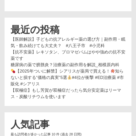
最近の投稿
【医師解説】子どもの抗アレルギー薬の選び方｜副作用・眠
気・飲み続けても大丈夫？ #八王子市 #小児科
【抗不安薬】レキソタン、ブロマゼパムはやや強めの抗不安
薬です
糖尿病の薬で膀胱炎？治療薬の副作用を解説_相模原内科
【2025年ついに解禁】シアリスが薬局で買える！
知ら
ないと損する“価格の真実”5選
#4位が衝撃 #ED治療薬 #市
販化 #シアリス
【双極症】もし芳賀が双極症だったら気分安定薬はリーマ
ス・炭酸リチウムを使います
人気記事
最も訪問者が多かった記事 10 件 (過去 28 日間)