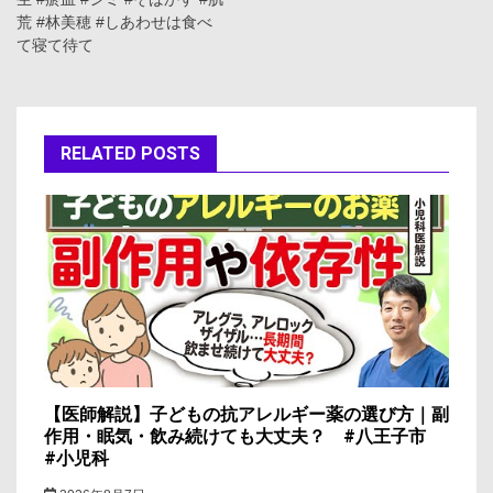
ビ
荒 #林美穂 #しあわせは食べ
ゲ
て寝て待て
ー
シ
RELATED POSTS
ョ
ン
【医師解説】子どもの抗アレルギー薬の選び方｜副
作用・眠気・飲み続けても大丈夫？ #八王子市
#小児科