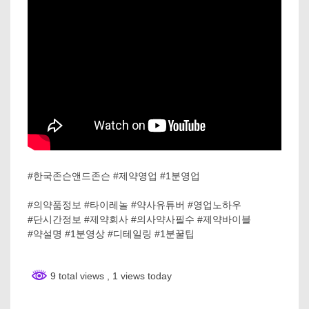
#한국존슨앤드존슨 #제약영업 #1분영업
#의약품정보 #타이레놀 #약사유튜버 #영업노하우
#단시간정보 #제약회사 #의사약사필수 #제약바이블
#약설명 #1분영상 #디테일링 #1분꿀팁
9 total views
, 1 views today