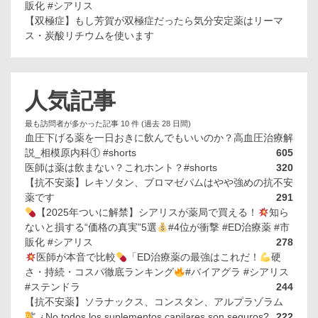
販化 #シアリス
【双極症】もし芳賀が双極症だったら気分安定薬はリーマ
ス・炭酸リチウムを使います
人気記事
最も訪問者が多かった記事 10 件 (過去 28 日間)
血圧下げる薬を一日おきに飲んでもいいのか？高血圧治療解
説_相模原内科① #shorts
605
医師は薬は飲まない？これホント？#shorts
320
【抗不安薬】レキソタン、ブロマゼパムはやや強めの抗不安
薬です
291
【2025年ついに解禁】シアリスが薬局で買える！
知ら
ないと損する“価格の真実”5選
#4位が衝撃 #ED治療薬 #市
販化 #シアリス
278
医師が本音で比較
「ED治療薬の最強はこれだ！
硬
さ・持続・コスパ徹底ランキング
#バイアグラ #シアリス
#ステンドラ
244
【抗不安薬】ソラナックス、コンスタン、アルプラゾラム
¿No todos los suplementos capilares son seguros?
222