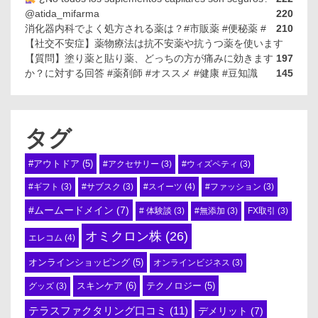
@atida_mifarma
220
消化器内科でよく処方される薬は？#市販薬 #便秘薬 #
210
【社交不安症】薬物療法は抗不安薬や抗うつ薬を使います
【質問】塗り薬と貼り薬、どっちの方が痛みに効きます
197
か？に対する回答 #薬剤師 #オススメ #健康 #豆知識
145
タグ
#アウトドア
(5)
#アクセサリー
(3)
#ウィズペティ
(3)
#スイーツ
(4)
#ギフト
(3)
#サブスク
(3)
#ファッション
(3)
#ムームードメイン
(7)
# 体験談
(3)
#無添加
(3)
FX取引
(3)
オミクロン株
(26)
エレコム
(4)
オンラインショッピング
(5)
オンラインビジネス
(3)
スキンケア
(6)
テクノロジー
(5)
グッズ
(3)
テラスファクタリング口コミ
(11)
デメリット
(7)