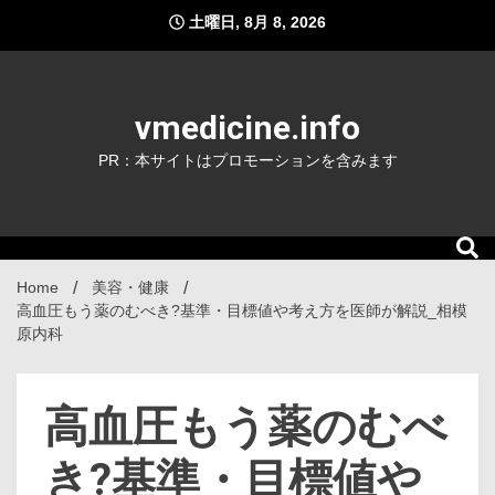
Skip
土曜日, 8月 8, 2026
to
content
vmedicine.info
PR：本サイトはプロモーションを含みます
Home
美容・健康
高血圧もう薬のむべき?基準・目標値や考え方を医師が解説_相模
原内科
高血圧もう薬のむべ
き?基準・目標値や