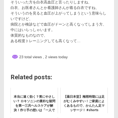
そういった方を白衣高血圧と言ったりしますね、
白衣、お医者さんとか看護師さんが着る白衣ですね、
そういうのを見ると血圧が上がってしまうという意味らし
いですけど、
病院とか検診などで血圧がドーンと高くなってしまう方、
中にはいらっしゃいます。
体質的なものなので、
ある程度トレーニングしても高くなって…
23 total views
, 2 views today
Related posts:
本当に速く効く？胃にやさし
【薬日本堂】梅雨時期には足
い？ ロキソニンの素朴な疑問
がむくみやすい！ご家庭によ
を第一三共ヘルスケアが解
くあるもので、かんたん足マ
決！作り手の想いは「一人で
ッサージ！ #shorts
も多く笑顔に」