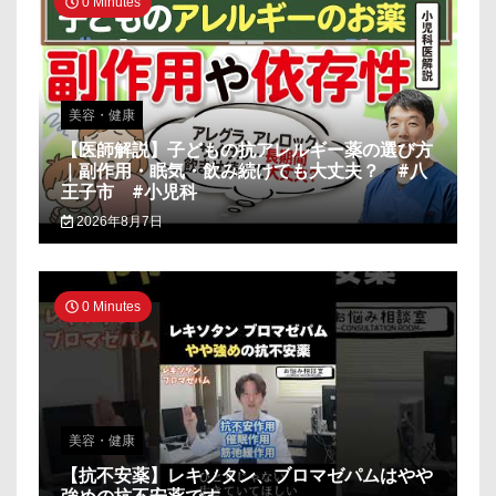
0 Minutes
美容・健康
【医師解説】子どもの抗アレルギー薬の選び方
｜副作用・眠気・飲み続けても大丈夫？ #八
王子市 #小児科
2026年8月7日
0 Minutes
美容・健康
【抗不安薬】レキソタン、ブロマゼパムはやや