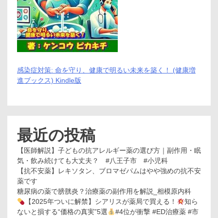
感染症対策: 命を守り、健康で明るい未来を築く！ (健康増
進ブックス) Kindle版
最近の投稿
【医師解説】子どもの抗アレルギー薬の選び方｜副作用・眠
気・飲み続けても大丈夫？ #八王子市 #小児科
【抗不安薬】レキソタン、ブロマゼパムはやや強めの抗不安
薬です
糖尿病の薬で膀胱炎？治療薬の副作用を解説_相模原内科
【2025年ついに解禁】シアリスが薬局で買える！
知ら
ないと損する“価格の真実”5選
#4位が衝撃 #ED治療薬 #市