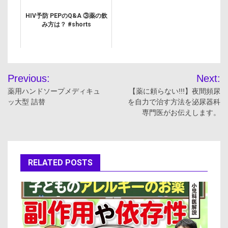
HIV予防 PEPのQ&A ③薬の飲
み方は？ #shorts
投
Previous:
Next:
稿
薬用ハンドソープメディキュ
【薬に頼らない!!!】夜間頻尿
ッ大型 詰替
を自力で治す方法を泌尿器科
ナ
専門医がお伝えします。
ビ
ゲ
RELATED POSTS
ー
シ
ョ