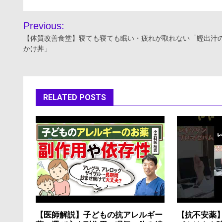
投
Previous:
稿
【体質改善食堂】寝ても寝ても眠い・疲れが取れない「鰹出汁
かけ丼」
ナ
ビ
ゲ
RELATED POSTS
ー
シ
ョ
ン
【医師解説】子どもの抗アレルギー
【抗不安薬