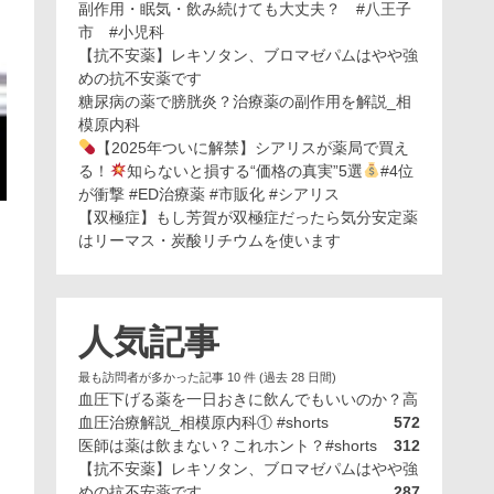
副作用・眠気・飲み続けても大丈夫？ #八王子
市 #小児科
【抗不安薬】レキソタン、ブロマゼパムはやや強
めの抗不安薬です
糖尿病の薬で膀胱炎？治療薬の副作用を解説_相
模原内科
【2025年ついに解禁】シアリスが薬局で買え
る！
知らないと損する“価格の真実”5選
#4位
が衝撃 #ED治療薬 #市販化 #シアリス
【双極症】もし芳賀が双極症だったら気分安定薬
はリーマス・炭酸リチウムを使います
人気記事
最も訪問者が多かった記事 10 件 (過去 28 日間)
血圧下げる薬を一日おきに飲んでもいいのか？高
血圧治療解説_相模原内科① #shorts
572
医師は薬は飲まない？これホント？#shorts
312
【抗不安薬】レキソタン、ブロマゼパムはやや強
めの抗不安薬です
287