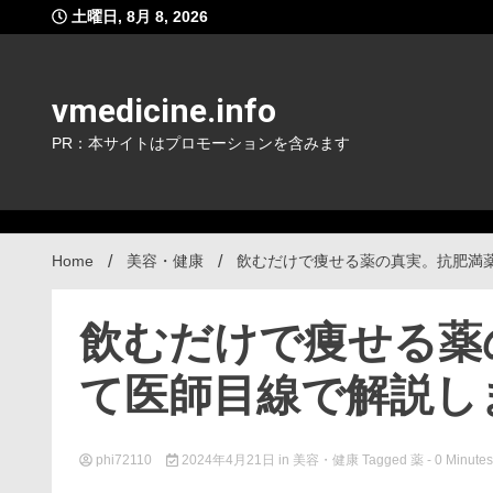
Skip
土曜日, 8月 8, 2026
to
content
vmedicine.info
PR：本サイトはプロモーションを含みます
Home
美容・健康
飲むだけで痩せる薬の真実。抗肥満
飲むだけで痩せる薬
て医師目線で解説し
phi72110
2024年4月21日
in
美容・健康
Tagged
薬
- 0 Minutes