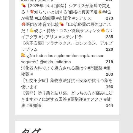
【2025年ついに解禁】シアリスが薬局で買え
る！
知らないと損する“価格の真実”5選
#4位
が衝撃 #ED治療薬 #市販化 #シアリス
273
医師が本音で比較
「ED治療薬の最強はこれ
だ！
硬さ・持続・コスパ徹底ランキング
#バ
イアグラ #シアリス #ステンドラ
235
【抗不安薬】ソラナックス、コンスタン、アルプ
ラゾラム
220
¿No todos los suplementos capilares son
seguros? @atida_mifarma
219
消化器内科でよく処方される薬は？#市販薬 #便
秘薬 #
203
【社交不安症】薬物療法は抗不安薬や抗うつ薬を
使います
196
【質問】塗り薬と貼り薬、どっちの方が痛みに効
きますか？に対する回答 #薬剤師 #オススメ #健
康 #豆知識
144
タグ