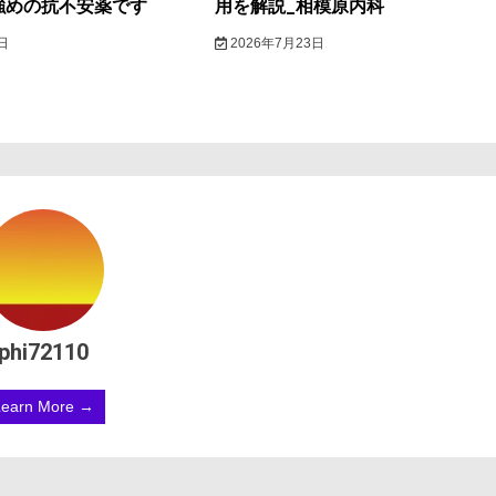
強めの抗不安薬です
用を解説_相模原内科
日
2026年7月23日
phi72110
Learn More →