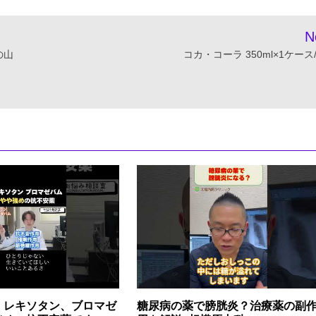
N
の山
コカ・コーラ 350ml×1ケース/
】レキソタン、ブロマゼ
糖尿病の薬で膀胱炎？治療薬の副