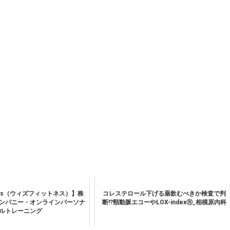
tness（ウィズフィットネス）】株
コレステロール下げる薬飲むべきか検査で判
ンパニー・オンラインパーソナ
断!?頸動脈エコーやLOX-indexⓇ_相模原内科
ルトレーニング