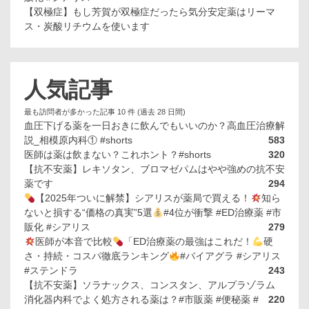
【双極症】もし芳賀が双極症だったら気分安定薬はリーマ
ス・炭酸リチウムを使います
人気記事
最も訪問者が多かった記事 10 件 (過去 28 日間)
血圧下げる薬を一日おきに飲んでもいいのか？高血圧治療解
説_相模原内科① #shorts
583
医師は薬は飲まない？これホント？#shorts
320
【抗不安薬】レキソタン、ブロマゼパムはやや強めの抗不安
薬です
294
【2025年ついに解禁】シアリスが薬局で買える！
知ら
ないと損する“価格の真実”5選
#4位が衝撃 #ED治療薬 #市
販化 #シアリス
279
医師が本音で比較
「ED治療薬の最強はこれだ！
硬
さ・持続・コスパ徹底ランキング
#バイアグラ #シアリス
#ステンドラ
243
【抗不安薬】ソラナックス、コンスタン、アルプラゾラム
消化器内科でよく処方される薬は？#市販薬 #便秘薬 #
220