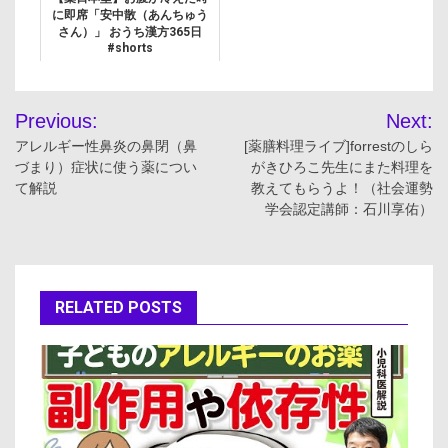
に即席「安中散（あんちゅう
さん）」 おうち漢方365日
#shorts
投
Previous:
Next:
稿
アレルギー性鼻炎の鼻閉（鼻
[薬膳料理ライブ]forrestのしら
づまり）症状に使う薬につい
がきひろこ先生にまた料理を
ナ
て解説
教えてもらうよ！（社会運勢
学会認定講師：石川享佑）
ビ
ゲ
ー
RELATED POSTS
シ
ョ
ン