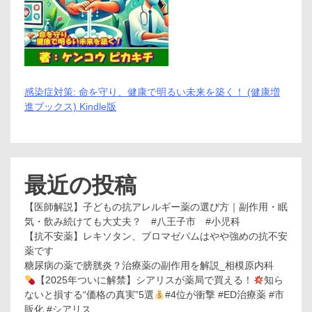
感染症対策: 命を守り、健康で明るい未来を築く！ (健康増
進ブックス) Kindle版
最近の投稿
【医師解説】子どもの抗アレルギー薬の選び方｜副作用・眠
気・飲み続けても大丈夫？ #八王子市 #小児科
【抗不安薬】レキソタン、ブロマゼパムはやや強めの抗不安
薬です
糖尿病の薬で膀胱炎？治療薬の副作用を解説_相模原内科
【2025年ついに解禁】シアリスが薬局で買える！
知ら
ないと損する“価格の真実”5選
#4位が衝撃 #ED治療薬 #市
販化 #シアリス