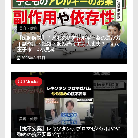
美容・健康
【医師解説】子どもの抗アレルギー薬の選び方
｜副作用・眠気・飲み続けても大丈夫？ #八
王子市 #小児科
2026年8月7日
0 Minutes
美容・健康
【抗不安薬】レキソタン、ブロマゼパムはやや
強めの抗不安薬です