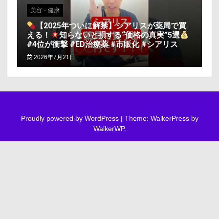
美容・健康
【2025年ついに解禁】シアリスが薬局で買
える！
知らないと損する“価格の真実”5選
#4位が衝撃 #ED治療薬 #市販化 #シアリス
2026年7月21日
Proudly powered by WordPress
|
Theme: WalkerPress by
WalkerWP
.