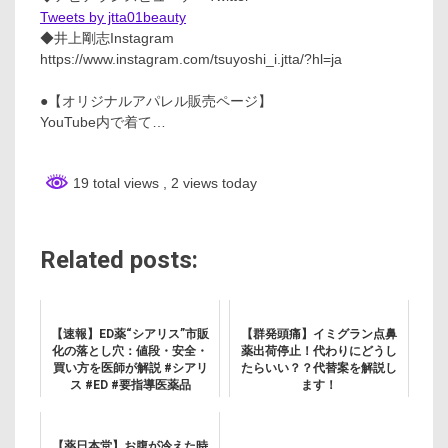
Tweets by jtta01beauty
◆井上剛志Instagram
https://www.instagram.com/tsuyoshi_i.jtta/?hl=ja
●【オリジナルアパレル販売ページ】
YouTube内で着て…
19 total views
, 2 views today
Related posts:
【速報】ED薬“シアリス”市販
【群発頭痛】イミグラン点鼻
化の落とし穴：値段・安全・
薬出荷停止！代わりにどうし
買い方を医師が解説 #シアリ
たらいい？？代替案を解説し
ス #ED #要指導医薬品
ます！
【薬日本堂】お腹が冷えた時