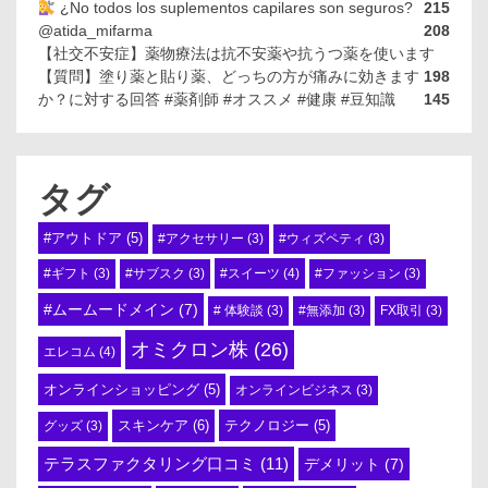
¿No todos los suplementos capilares son seguros?
215
@atida_mifarma
208
【社交不安症】薬物療法は抗不安薬や抗うつ薬を使います
【質問】塗り薬と貼り薬、どっちの方が痛みに効きます
198
か？に対する回答 #薬剤師 #オススメ #健康 #豆知識
145
タグ
#アウトドア
(5)
#アクセサリー
(3)
#ウィズペティ
(3)
#スイーツ
(4)
#ギフト
(3)
#サブスク
(3)
#ファッション
(3)
#ムームードメイン
(7)
# 体験談
(3)
#無添加
(3)
FX取引
(3)
オミクロン株
(26)
エレコム
(4)
オンラインショッピング
(5)
オンラインビジネス
(3)
スキンケア
(6)
テクノロジー
(5)
グッズ
(3)
テラスファクタリング口コミ
(11)
デメリット
(7)