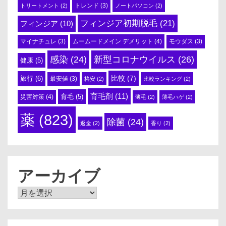
トリートメント
(2)
トレンド
(3)
ノートパソコン
(2)
フィンジア初期脱毛
(21)
フィンジア
(10)
ムームードメイン デメリット
(4)
マイナチュレ
(3)
モウダス
(3)
感染
(24)
新型コロナウイルス
(26)
健康
(5)
比較
(7)
旅行
(6)
最安値
(3)
格安
(2)
比較ランキング
(2)
育毛剤
(11)
育毛
(5)
災害対策
(4)
薄毛
(2)
薄毛ハゲ
(2)
薬
(823)
除菌
(24)
返金
(2)
香り
(2)
アーカイブ
ア
ー
カ
イ